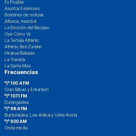
Es Posible
Asuntos Exteriores
Boletines de noticias
¡Música, maestra!
La Emoción del Bacalao
Oye Cómo Va
La Tertulia Athletic
Athletic Beti Zurekin
Hirukoa Bizkaian
La Traviata
La Santa Misa
Frecuencias
100.4 FM
Gran Bilbao y Enkarterri
107.1 FM
Durangaldea
98.6 FM
Busturialdea, Lea-Artibai y Uribe-Kosta
900 AM
Onda media