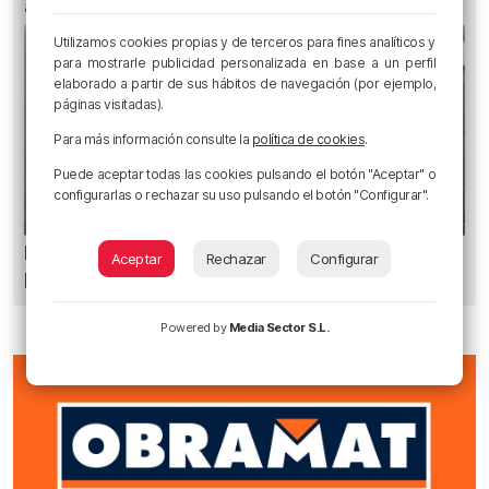
alrededores: del 4 al 10 de agosto
Utilizamos cookies propias y de terceros para fines analíticos y
para mostrarle publicidad personalizada en base a un perfil
elaborado a partir de sus hábitos de navegación (por ejemplo,
páginas visitadas).
Para más información consulte la
política de cookies
.
Puede aceptar todas las cookies pulsando el botón "Aceptar" o
configurarlas o rechazar su uso pulsando el botón "Configurar".
Euskadi registra 27 picaduras de carabela
Aceptar
Rechazar
Configurar
portuguesa
Powered by
Media Sector S.L.