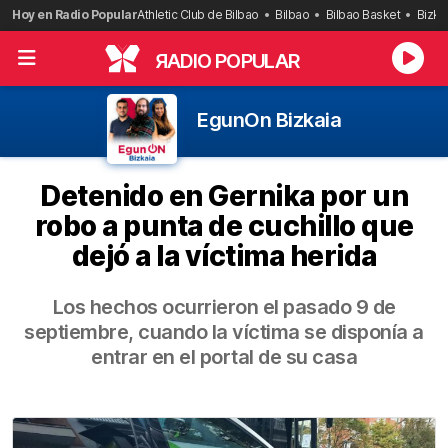
Saltar
Hoy en Radio Popular
Athletic Club de Bilbao
Bilbao
Bilbao Basket
Bizka
al
contenido
R
ADIO POPULAR
EgunOn Bizkaia
Detenido en Gernika por un
robo a punta de cuchillo que
dejó a la víctima herida
Los hechos ocurrieron el pasado 9 de
septiembre, cuando la víctima se disponía a
entrar en el portal de su casa