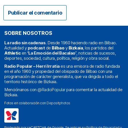
SOBRE NOSOTROS
La radio sin cadenas
. Desde 1960 haciendo radio en Bilbao.
Actualidad y
podcast
de
Bilbao
y
Bizkaia
, los partidos del
Athletic
en
‘La Emoción del Bacalao’
, noticias de sucesos,
deportes, sociedad, cultura, política, religión y obra social.
Radio Popular – Herri Irratia
es una emisora de radio fundada
en el año 1960 y propiedad del obispado de Bilbao con una
programación de carácter generalista, que va dirigida a todo el
territorio histórico de Bizkaia.
Menciónanos con
@RadioPopular
para comentar la actualidad de
Bizkaia.
Fotos en colaboración con
Depositphotos
Protegido por reCAPTCHA de Google. Se aplican su
Política de Privacidad
y