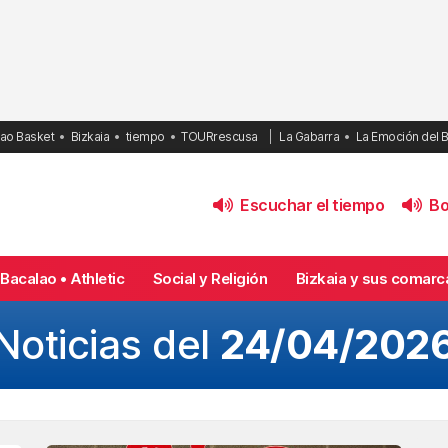
bao Basket
Bizkaia
tiempo
TOURrescusa
La Gabarra
La Emoción del 
Escuchar el tiempo
Bol
Bacalao • Athletic
Social y Religión
Bizkaia y sus comarc
Noticias del
24/04/202