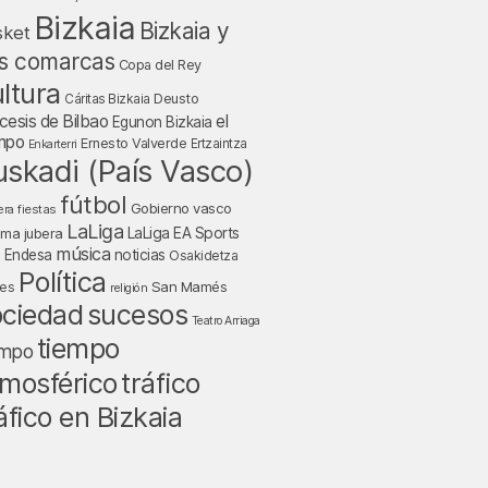
Bizkaia
Bizkaia y
sket
s comarcas
Copa del Rey
ltura
Deusto
Cáritas Bizkaia
cesis de Bilbao
el
Egunon Bizkaia
mpo
Ernesto Valverde
Ertzaintza
Enkarterri
uskadi (País Vasco)
fútbol
Gobierno vasco
fiestas
era
LaLiga
LaLiga EA Sports
nma jubera
música
a Endesa
noticias
Osakidetza
Política
San Mamés
nes
religión
ociedad
sucesos
Teatro Arriaga
tiempo
empo
tráfico
mosférico
áfico en Bizkaia