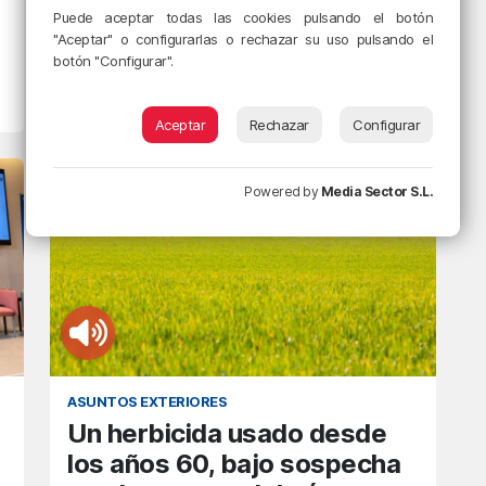
Amaia sorprende con un
Puede aceptar todas las cookies pulsando el botón
Tiny Desk usando una silla
"Aceptar" o configurarlas o rechazar su uso pulsando el
botón "Configurar".
como flauta
24/04/2026 • 14:14 • RADIO POPULAR - HERRI IRRATIA
Aceptar
Rechazar
Configurar
Powered by
Media Sector S.L.
ASUNTOS EXTERIORES
Un herbicida usado desde
los años 60, bajo sospecha