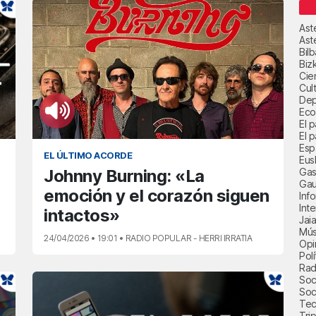
Ast
Ast
Bil
Biz
Cie
Cul
Dep
Eco
El 
El p
Esp
EL ÚLTIMO ACORDE
Eus
Gas
Johnny Burning: «La
Gau
emoción y el corazón siguen
Inf
Int
intactos»
Jai
Mús
24/04/2026 • 19:01 • RADIO POPULAR - HERRI IRRATIA
Opi
Polí
Radi
Soci
Soc
Tec
Trip