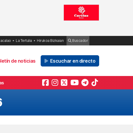
Bacalao
La Tertulia
Hirukoa Bizkaian
Buscador
etín de noticias
Escuchar en directo
as
6