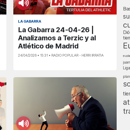
Ba
su
LA GABARRA
cu
La Gabarra 24-04-26 |
Dió
Analizamos a Terzic y al
tie
E
Atlético de Madrid
24/04/2026 • 15:31 • RADIO POPULAR - HERRI IRRATIA
eusk
jua
Lig
pla
s
ti
at
tr