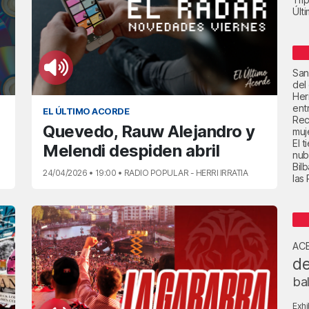
Últ
San
del
Her
ent
EL ÚLTIMO ACORDE
Rec
Quevedo, Rauw Alejandro y
muje
El 
Melendi despiden abril
nub
Bil
24/04/2026 • 19:00 • RADIO POPULAR - HERRI IRRATIA
las
AC
de
ba
Exhi