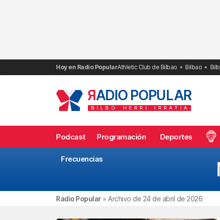
Saltar
al
contenido
Hoy en Radio Popular
Athletic Club de Bilbao
Bilbao
Bil
R
ADIO POPULAR
BILBO
HERRI
IRRATIA
Podcast
Programación
Deportes
Frecuencias
Radio Popular
»
Archivo de 24 de abril de 2026