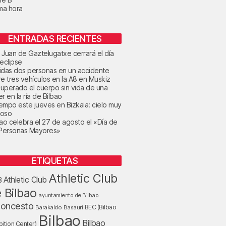
ima hora
ENTRADAS RECIENTES
 Juan de Gaztelugatxe cerrará el día
 eclipse
idas dos personas en un accidente
re tres vehículos en la A8 en Muskiz
uperado el cuerpo sin vida de una
r en la ría de Bilbao
tiempo este jueves en Bizkaia: cielo muy
oso
bao celebra el 27 de agosto el «Día de
 Personas Mayores»
ETIQUETAS
Athletic Club
Athletic Club
B
 Bilbao
ayuntamiento de Bilbao
loncesto
BEC (Bilbao
Barakaldo
Basauri
Bilbao
Bilbao
bition Center)