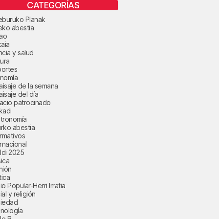
CATEGORÍAS
eburuko Planak
eko abestia
bao
kaia
ncia y salud
tura
ortes
nomía
paisaje de la semana
aisaje del día
acio patrocinado
kadi
tronomía
rko abestia
ormativos
ernacional
aldi 2025
ica
nión
tica
o Popular-Herri Irratia
al y religión
iedad
nología
le B