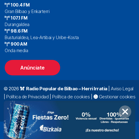
100.4 FM
Gran Bilbao y Enkarterri
107.1 FM
Durangaldea
98.6 FM
Busturialdea, Lea-Artibai y Uribe-Kosta
900 AM
Onda media
Anúnciate
© 2026
Radio Popular de Bilbao – Herri Irratia
|
Aviso Legal
|
Política de Privacidad
|
Política de cookies
|
Gestionar cookies
Alda. Mazarredo, 47 – 7º 48009 Bilbao |
94 423 92 00
|
oyentes@radiopopular.com