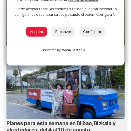
Puede aceptar todas las cookies pulsando el botón "Aceptar" o
configurarlas o rechazar su uso pulsando el botón "Configurar".
Aceptar
Rechazar
Configurar
Euskadi registra 27 picaduras de carabela
Powered by
Media Sector S.L.
portuguesa
Planes para esta semana en Bilbao, Bizkaia y
alrededores: del 4 al 10 de agosto