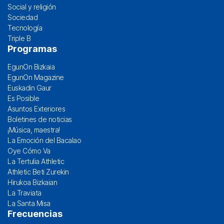
Social y religión
Sociedad
Tecnología
Triple B
Programas
EgunOn Bizkaia
EgunOn Magazine
Euskadin Gaur
Es Posible
Asuntos Exteriores
Boletines de noticias
¡Música, maestra!
La Emoción del Bacalao
Oye Cómo Va
La Tertulia Athletic
Athletic Beti Zurekin
Hirukoa Bizkaian
La Traviata
La Santa Misa
Frecuencias