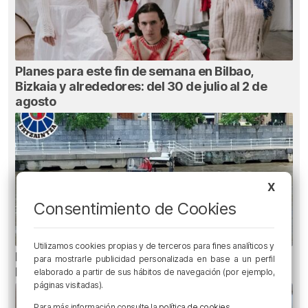
Planes para este fin de semana en Bilbao,
Bizkaia y alrededores: del 30 de julio al 2 de
agosto
X
Consentimiento de Cookies
Utilizamos cookies propias y de terceros para fines analíticos y
Recuperado el cuerpo sin vida de una mujer en
para mostrarle publicidad personalizada en base a un perfil
la ría de Bilbao
elaborado a partir de sus hábitos de navegación (por ejemplo,
páginas visitadas).
Para más información consulte la
política de cookies
.