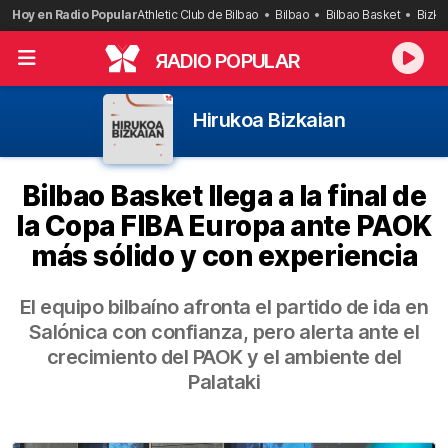
Saltar
Hoy en Radio Popular
Athletic Club de Bilbao
Bilbao
Bilbao Basket
Bizka
al
contenido
R
ADIO POPULAR
Hirukoa Bizkaian
Bilbao Basket llega a la final de
la Copa FIBA Europa ante PAOK
más sólido y con experiencia
El equipo bilbaíno afronta el partido de ida en
Salónica con confianza, pero alerta ante el
crecimiento del PAOK y el ambiente del
Palataki