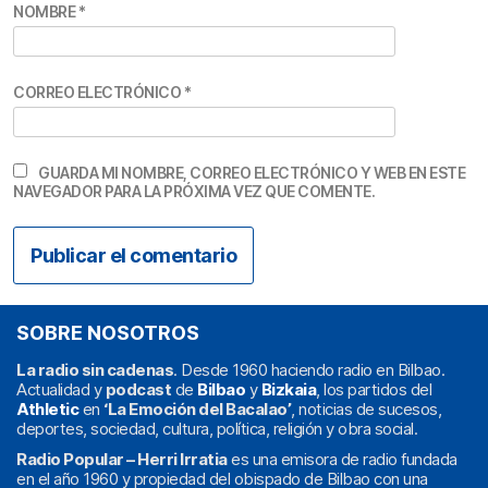
NOMBRE
*
CORREO ELECTRÓNICO
*
GUARDA MI NOMBRE, CORREO ELECTRÓNICO Y WEB EN ESTE
NAVEGADOR PARA LA PRÓXIMA VEZ QUE COMENTE.
SOBRE NOSOTROS
La radio sin cadenas
. Desde 1960 haciendo radio en Bilbao.
Actualidad y
podcast
de
Bilbao
y
Bizkaia
, los partidos del
Athletic
en
‘La Emoción del Bacalao’
, noticias de sucesos,
deportes, sociedad, cultura, política, religión y obra social.
Radio Popular – Herri Irratia
es una emisora de radio fundada
en el año 1960 y propiedad del obispado de Bilbao con una