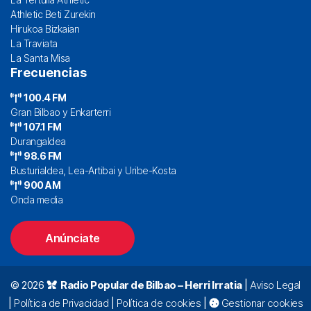
Athletic Beti Zurekin
Hirukoa Bizkaian
La Traviata
La Santa Misa
Frecuencias
100.4 FM
Gran Bilbao y Enkarterri
107.1 FM
Durangaldea
98.6 FM
Busturialdea, Lea-Artibai y Uribe-Kosta
900 AM
Onda media
Anúnciate
© 2026
Radio Popular de Bilbao – Herri Irratia
|
Aviso Legal
|
Política de Privacidad
|
Política de cookies
|
Gestionar cookies