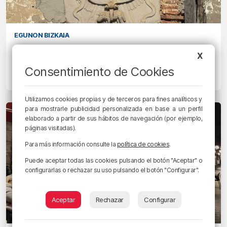
EGUNON BIZKAIA
Zamudio refuerza la preservación de
X
su patrimonio público y privado
Consentimiento de Cookies
20/04/2026 • 13:30 • RADIO POPULAR - HERRI IRRATIA
Utilizamos cookies propias y de terceros para fines analíticos y
para mostrarle publicidad personalizada en base a un perfil
elaborado a partir de sus hábitos de navegación (por ejemplo,
páginas visitadas).
Para más información consulte la
política de cookies
.
Puede aceptar todas las cookies pulsando el botón "Aceptar" o
configurarlas o rechazar su uso pulsando el botón "Configurar".
Aceptar
Rechazar
Configurar