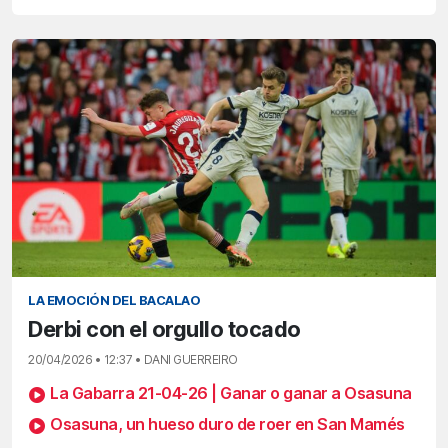
LA EMOCIÓN DEL BACALAO
Derbi con el orgullo tocado
20/04/2026 • 12:37 • DANI GUERREIRO
La Gabarra 21-04-26 | Ganar o ganar a Osasuna
Osasuna, un hueso duro de roer en San Mamés