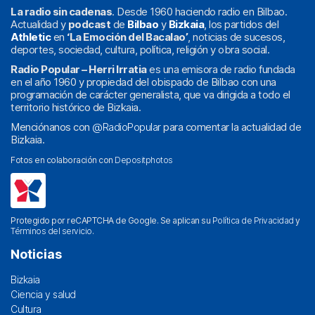
La radio sin cadenas
. Desde 1960 haciendo radio en Bilbao.
Actualidad y
podcast
de
Bilbao
y
Bizkaia
, los partidos del
Athletic
en
‘La Emoción del Bacalao’
, noticias de sucesos,
deportes, sociedad, cultura, política, religión y obra social.
Radio Popular – Herri Irratia
es una emisora de radio fundada
en el año 1960 y propiedad del obispado de Bilbao con una
programación de carácter generalista, que va dirigida a todo el
territorio histórico de Bizkaia.
Menciónanos con
@RadioPopular
para comentar la actualidad de
Bizkaia.
Fotos en colaboración con
Depositphotos
Protegido por reCAPTCHA de Google. Se aplican su
Política de Privacidad
y
Términos del servicio
.
Noticias
Bizkaia
Ciencia y salud
Cultura