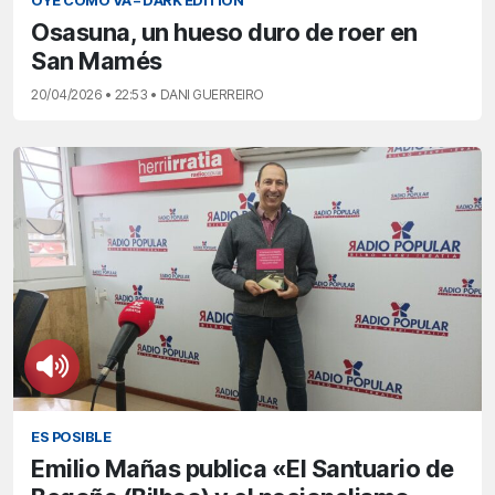
OYE CÓMO VA – DARK EDITION
Osasuna, un hueso duro de roer en
San Mamés
20/04/2026 • 22:53 • DANI GUERREIRO
ES POSIBLE
Emilio Mañas publica «El Santuario de