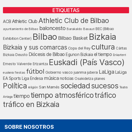
ETIQUETAS
Athletic Club de Bilbao
Athletic Club
ACB
baloncesto
BEC (Bilbao
ayuntamiento de Bilbao
Barakaldo
Basauri
Bilbao
Bizkaia
Bilbao Basket
Exhibition Center)
cultura
Bizkaia y sus comarcas
Copa del Rey
Cáritas
Diócesis de Bilbao
el tiempo
Egunon Bizkaia
Deusto
Bizkaia
Enkarterri
Euskadi (País Vasco)
Ernesto Valverde
Ertzaintza
fútbol
LaLiga
LaLiga
Gobierno vasco
juanma jubera
fiestas
euskera
música
EA Sports
Liga Endesa
noticias
Osakidetza
planes
Política
sociedad
sucesos
San Mamés
religión
Teatro
tráfico
tiempo atmosférico
tiempo
Arriaga
tráfico en Bizkaia
SOBRE NOSOTROS