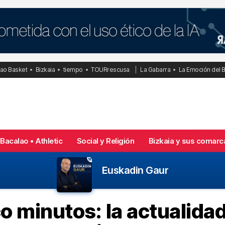
bao Basket
Bizkaia
tiempo
TOURrescusa
La Gabarra
La Emoción del 
Bacalao • Athletic
Social y Religión
Bizkaia y sus comarc
Euskadin Gaur
o minutos: la actualidad