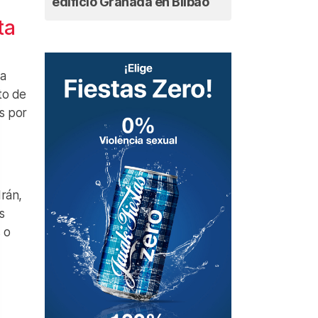
edificio Granada en Bilbao
ta
la
to de
s por
rán,
s
 o