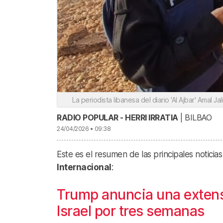
La periodista libanesa del diario 'Al Ajbar' Amal Ja
RADIO POPULAR - HERRI IRRATIA
| BILBAO
24/04/2026 • 09:38
Este es el resumen de las principales noticias
Internacional
:
Trump anuncia una extensi
Israel por tres semanas