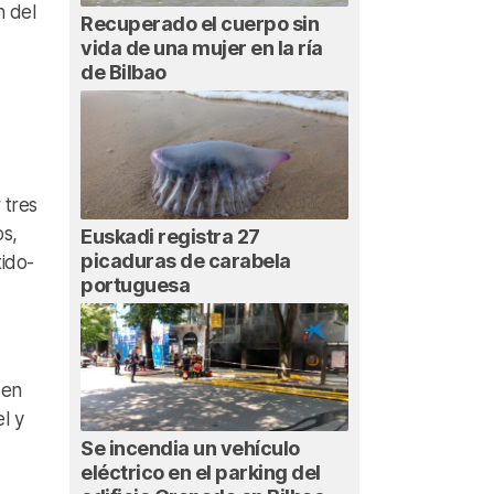
n del
Recuperado el cuerpo sin
vida de una mujer en la ría
de Bilbao
 tres
os,
Euskadi registra 27
picaduras de carabela
tido-
portuguesa
 en
l y
Se incendia un vehículo
eléctrico en el parking del