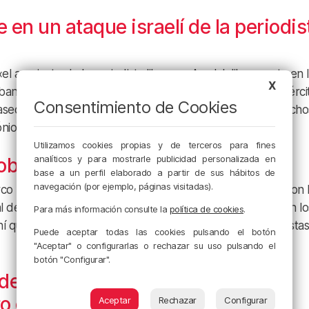
en un ataque israelí de la periodis
 asesinato de la periodista libanesa Amal Jalil», muerta en 
X
 Líbano, a consecuencia de un ataque perpetrado por el Ejérci
Consentimiento de Cookies
ra asediadas durante horas ante sucesivos bombardeos, hecho
ónio Guterres, ha reclamado una investigación.
Utilizamos cookies propias y de terceros para fines
analíticos y para mostrarle publicidad personalizada en
blemas con la selección iraní
base a un perfil elaborado a partir de sus hábitos de
navegación (por ejemplo, páginas visitadas).
co Rubio, ha asegurado este jueves que el «problema» con I
 de la FIFA, no tiene que ver con sus deportistas sino con lo
Para más información consulte la
política de cookies
.
ní que podrían arribar al país y hacerse pasar por periodistas
Puede aceptar todas las cookies pulsando el botón
"Aceptar" o configurarlas o rechazar su uso pulsando el
botón "Configurar".
de usar información confidencial
o en apuestas ilegales
Aceptar
Rechazar
Configurar