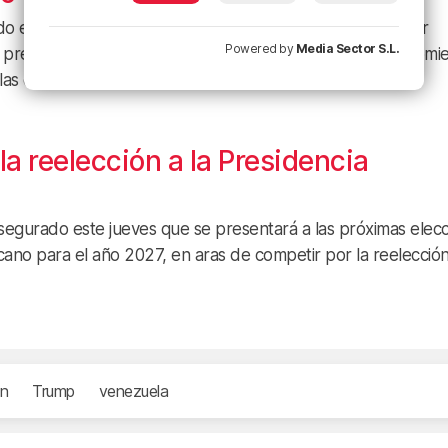
este jueves a un soldado del Ejército del país de utilizar
Powered by
Media Sector S.L.
el presidente de Venezuela, Nicolás Maduro, ocurrida a comi
 las cuales habría obtenido más de 400.000 dólares (unos
a reelección a la Presidencia
 asegurado este jueves que se presentará a las próximas elec
icano para el año 2027, en aras de competir por la reelección
n
Trump
venezuela