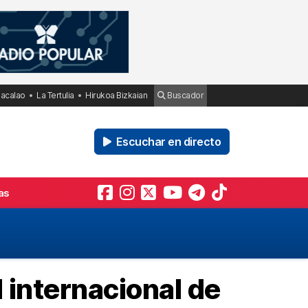
Bacalao
La Tertulia
Hirukoa Bizkaian
Buscador
Escuchar en directo
as
 internacional de