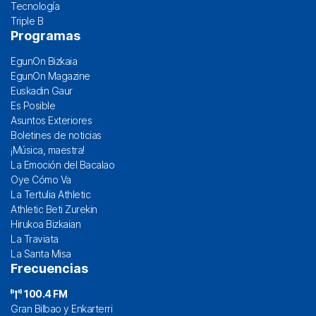
Tecnología
Triple B
Programas
EgunOn Bizkaia
EgunOn Magazine
Euskadin Gaur
Es Posible
Asuntos Exteriores
Boletines de noticias
¡Música, maestra!
La Emoción del Bacalao
Oye Cómo Va
La Tertulia Athletic
Athletic Beti Zurekin
Hirukoa Bizkaian
La Traviata
La Santa Misa
Frecuencias
100.4 FM
Gran Bilbao y Enkarterri