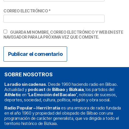
CORREO ELECTRÓNICO
*
GUARDA MI NOMBRE, CORREO ELECTRÓNICO Y WEB EN ESTE
NAVEGADOR PARA LA PRÓXIMA VEZ QUE COMENTE.
SOBRE NOSOTROS
La radio sin cadenas
. Desde 1960 haciendo radio en Bilbao.
Actualidad y
podcast
de
Bilbao
y
Bizkaia
, los partidos del
Athletic
en
‘La Emoción del Bacalao’
, noticias de sucesos,
deportes, sociedad, cultura, política, religión y obra social.
Radio Popular – Herri Irratia
es una emisora de radio fundada
en el año 1960 y propiedad del obispado de Bilbao con una
programación de carácter generalista, que va dirigida a todo el
territorio histórico de Bizkaia.