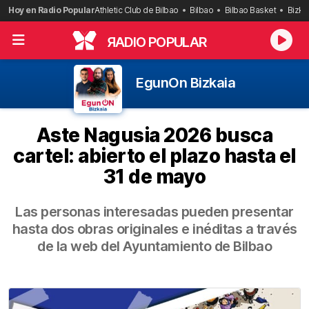
Saltar
Hoy en Radio Popular
Athletic Club de Bilbao
Bilbao
Bilbao Basket
Bizka
al
contenido
R
ADIO POPULAR
EgunOn Bizkaia
Aste Nagusia 2026 busca
cartel: abierto el plazo hasta el
31 de mayo
Las personas interesadas pueden presentar
hasta dos obras originales e inéditas a través
de la web del Ayuntamiento de Bilbao