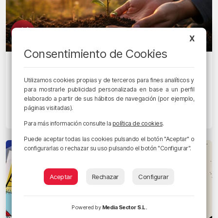
X
Consentimiento de Cookies
EGUNON MAGAZINE
La Casa de Marina propone aprender a
Utilizamos cookies propias y de terceros para fines analíticos y
vivir “despacito”: autoestima, calma y
para mostrarle publicidad personalizada en base a un perfil
elaborado a partir de sus hábitos de navegación (por ejemplo,
gratitud para el día a día
páginas visitadas).
18/05/2026 • 13:24 • MAY MADRAZO
Para más información consulte la
política de cookies
.
Puede aceptar todas las cookies pulsando el botón "Aceptar" o
configurarlas o rechazar su uso pulsando el botón "Configurar".
Aceptar
Rechazar
Configurar
Powered by
Media Sector S.L.