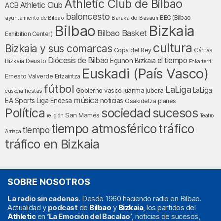
Athletic Club de Bilbao
Athletic Club
ACB
baloncesto
BEC (Bilbao
ayuntamiento de Bilbao
Barakaldo
Basauri
Bilbao
Bizkaia
Bilbao Basket
Exhibition Center)
cultura
Bizkaia y sus comarcas
Copa del Rey
Cáritas
Diócesis de Bilbao
el tiempo
Egunon Bizkaia
Deusto
Bizkaia
Enkarterri
Euskadi (País Vasco)
Ernesto Valverde
Ertzaintza
fútbol
LaLiga
LaLiga
Gobierno vasco
juanma jubera
fiestas
euskera
música
EA Sports
Liga Endesa
noticias
Osakidetza
planes
Política
sociedad
sucesos
San Mamés
religión
Teatro
tráfico
tiempo atmosférico
tiempo
Arriaga
tráfico en Bizkaia
SOBRE NOSOTROS
La radio sin cadenas
. Desde 1960 haciendo radio en Bilbao.
Actualidad y
podcast
de
Bilbao
y
Bizkaia
, los partidos del
Athletic
en
‘La Emoción del Bacalao’
, noticias de sucesos,