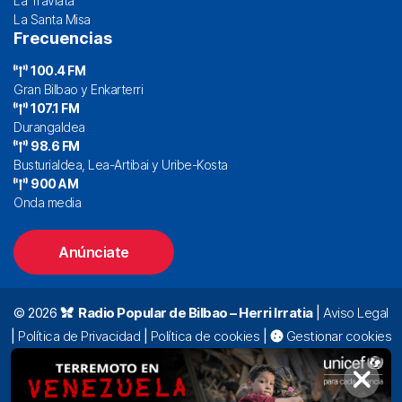
La Traviata
La Santa Misa
Frecuencias
100.4 FM
Gran Bilbao y Enkarterri
107.1 FM
Durangaldea
98.6 FM
Busturialdea, Lea-Artibai y Uribe-Kosta
900 AM
Onda media
Anúnciate
© 2026
Radio Popular de Bilbao – Herri Irratia
|
Aviso Legal
|
Política de Privacidad
|
Política de cookies
|
Gestionar cookies
Alda. Mazarredo, 47 – 7º 48009 Bilbao |
94 423 92 00
|
oyentes@radiopopular.com