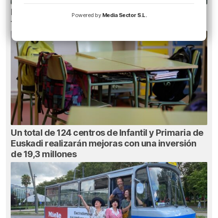
Heridas dos personas en un accidente entre
Powered by
Media Sector S.L.
tres vehículos en la A8 en Muskiz
Un total de 124 centros de Infantil y Primaria de
Euskadi realizarán mejoras con una inversión
de 19,3 millones