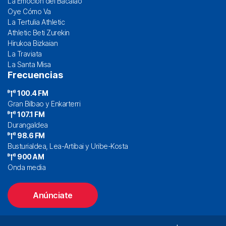
La Emoción del Bacalao
Oye Cómo Va
La Tertulia Athletic
Athletic Beti Zurekin
Hirukoa Bizkaian
La Traviata
La Santa Misa
Frecuencias
100.4 FM
Gran Bilbao y Enkarterri
107.1 FM
Durangaldea
98.6 FM
Busturialdea, Lea-Artibai y Uribe-Kosta
900 AM
Onda media
Anúnciate