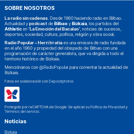
SOBRE NOSOTROS
La radio sin cadenas
. Desde 1960 haciendo radio en Bilbao.
Actualidad y
podcast
de
Bilbao
y
Bizkaia
, los partidos del
Athletic
en
‘La Emoción del Bacalao’
, noticias de sucesos,
deportes, sociedad, cultura, política, religión y obra social.
Radio Popular – Herri Irratia
es una emisora de radio fundada
en el año 1960 y propiedad del obispado de Bilbao con una
programación de carácter generalista, que va dirigida a todo el
territorio histórico de Bizkaia.
Menciónanos con
@RadioPopular
para comentar la actualidad de
Bizkaia.
Fotos en colaboración con
Depositphotos
Protegido por reCAPTCHA de Google. Se aplican su
Política de Privacidad
y
Términos del servicio
.
Noticias
Bizkaia