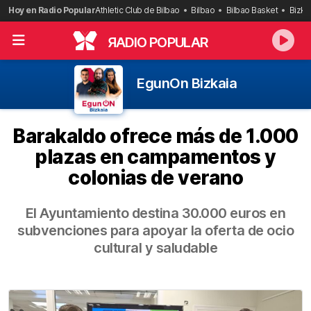
Saltar
Hoy en Radio Popular
Athletic Club de Bilbao
Bilbao
Bilbao Basket
Bizka
al
contenido
R
ADIO POPULAR
EgunOn Bizkaia
Barakaldo ofrece más de 1.000
plazas en campamentos y
colonias de verano
El Ayuntamiento destina 30.000 euros en
subvenciones para apoyar la oferta de ocio
cultural y saludable