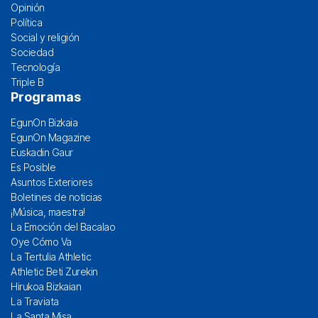
Opinión
Política
Social y religión
Sociedad
Tecnología
Triple B
Programas
EgunOn Bizkaia
EgunOn Magazine
Euskadin Gaur
Es Posible
Asuntos Exteriores
Boletines de noticias
¡Música, maestra!
La Emoción del Bacalao
Oye Cómo Va
La Tertulia Athletic
Athletic Beti Zurekin
Hirukoa Bizkaian
La Traviata
La Santa Misa