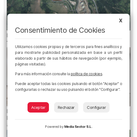
X
Consentimiento de Cookies
Heridas dos personas en un accidente entre
tres vehículos en la A8 en Muskiz
Utilizamos cookies propias y de terceros para fines analíticos y
para mostrarle publicidad personalizada en base a un perfil
elaborado a partir de sus hábitos de navegación (por ejemplo,
páginas visitadas).
Para más información consulte la
política de cookies
.
Puede aceptar todas las cookies pulsando el botón "Aceptar" o
configurarlas o rechazar su uso pulsando el botón "Configurar".
Aceptar
Rechazar
Configurar
Planes para este fin de semana en Bilbao,
Bizkaia y alrededores: del 30 de julio al 2 de
agosto
Powered by
Media Sector S.L.