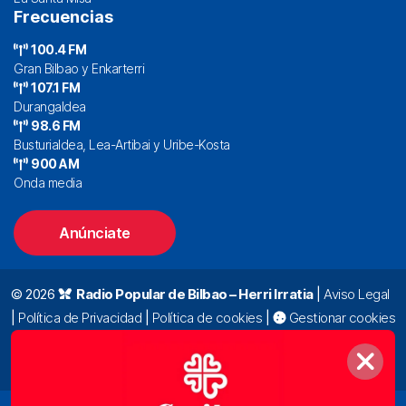
Frecuencias
100.4 FM
Gran Bilbao y Enkarterri
107.1 FM
Durangaldea
98.6 FM
Busturialdea, Lea-Artibai y Uribe-Kosta
900 AM
Onda media
Anúnciate
© 2026
Radio Popular de Bilbao – Herri Irratia
|
Aviso Legal
|
Política de Privacidad
|
Política de cookies
|
Gestionar cookies
Alda. Mazarredo, 47 – 7º 48009 Bilbao |
94 423 92 00
|
oyentes@radiopopular.com