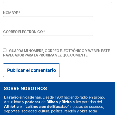
NOMBRE
*
CORREO ELECTRÓNICO
*
GUARDA MI NOMBRE, CORREO ELECTRÓNICO Y WEB EN ESTE
NAVEGADOR PARA LA PRÓXIMA VEZ QUE COMENTE.
SOBRE NOSOTROS
La radio sin cadenas
. Desde 1960 haciendo radio en Bilbao.
Actualidad y
podcast
de
Bilbao
y
Bizkaia
, los partidos del
Athletic
en
‘La Emoción del Bacalao’
, noticias de sucesos,
deportes, sociedad, cultura, política, religión y obra social.