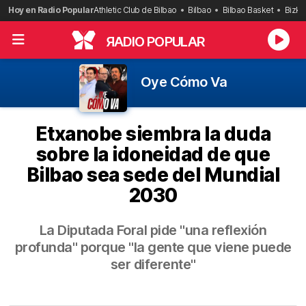
Saltar
Hoy en Radio Popular
Athletic Club de Bilbao
Bilbao
Bilbao Basket
Bizka
al
contenido
R
ADIO POPULAR
Oye Cómo Va
Etxanobe siembra la duda
sobre la idoneidad de que
Bilbao sea sede del Mundial
2030
La Diputada Foral pide "una reflexión
profunda" porque "la gente que viene puede
ser diferente"