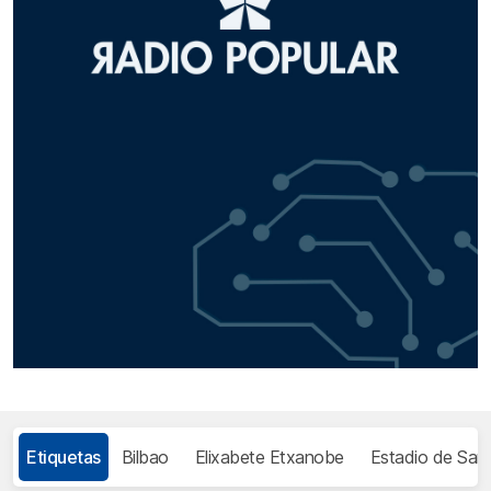
Etiquetas
Bilbao
Elixabete Etxanobe
Estadio de Sa