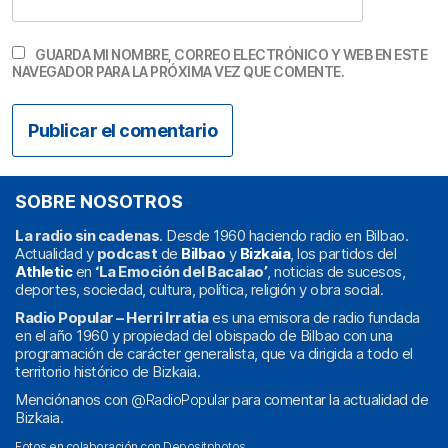
GUARDA MI NOMBRE, CORREO ELECTRÓNICO Y WEB EN ESTE
NAVEGADOR PARA LA PRÓXIMA VEZ QUE COMENTE.
SOBRE NOSOTROS
La radio sin cadenas
. Desde 1960 haciendo radio en Bilbao.
Actualidad y
podcast
de
Bilbao
y
Bizkaia
, los partidos del
Athletic
en
‘La Emoción del Bacalao’
, noticias de sucesos,
deportes, sociedad, cultura, política, religión y obra social.
Radio Popular – Herri Irratia
es una emisora de radio fundada
en el año 1960 y propiedad del obispado de Bilbao con una
programación de carácter generalista, que va dirigida a todo el
territorio histórico de Bizkaia.
Menciónanos con
@RadioPopular
para comentar la actualidad de
Bizkaia.
Fotos en colaboración con
Depositphotos