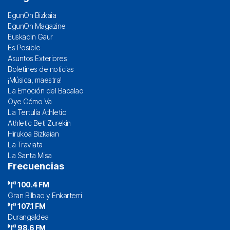
EgunOn Bizkaia
EgunOn Magazine
Euskadin Gaur
Es Posible
Asuntos Exteriores
Boletines de noticias
¡Música, maestra!
La Emoción del Bacalao
Oye Cómo Va
La Tertulia Athletic
Athletic Beti Zurekin
Hirukoa Bizkaian
La Traviata
La Santa Misa
Frecuencias
100.4 FM
Gran Bilbao y Enkarterri
107.1 FM
Durangaldea
98.6 FM