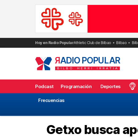
Saltar
al
contenido
Hoy en Radio Popular
Athletic Club de Bilbao
Bilbao
Bil
R
ADIO POPULAR
BILBO
HERRI
IRRATIA
Podcast
Programación
Deportes
Frecuencias
Getxo busca ap