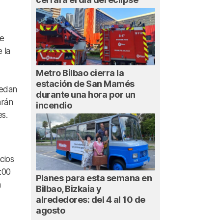
de
 la
Metro Bilbao cierra la
estación de San Mamés
uedan
durante una hora por un
arán
incendio
s.
cios
:00
Planes para esta semana en
n
Bilbao, Bizkaia y
alrededores: del 4 al 10 de
agosto