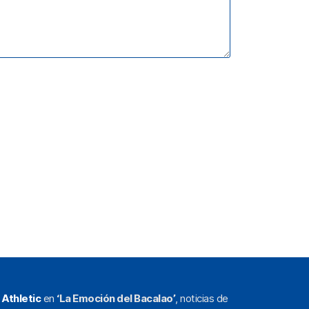
l
Athletic
en
‘La Emoción del Bacalao’
, noticias de