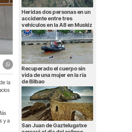
Heridas dos personas en un
accidente entre tres
vehículos en la A8 en Muskiz
Recuperado el cuerpo sin
vida de una mujer en la ría
de Bilbao
de la
acios
Más
s y a
San Juan de Gaztelugatxe
cerrará el día del eclipse