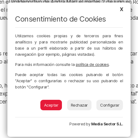
en el Polideportivo de Andra Mari; el martes 2 de junio en 
X
el miércoles 3 de junio de nuevo en el Aula de Cultura de
Consentimiento de Cookies
l jueves 4 de junio en Getxo Elkartegia, para Las Arenas. Toda
Utilizamos cookies propias y de terceros para fines
analíticos y para mostrarle publicidad personalizada en
base a un perfil elaborado a partir de sus hábitos de
 las reuniones, aunque el Ayuntamiento recomienda comunicar
navegación (por ejemplo, páginas visitadas).
 al correo ingurugiroa@getxo.eus. El objetivo es facilitar la
Para más información consulte la
política de cookies
.
Puede aceptar todas las cookies pulsando el botón
"Aceptar" o configurarlas o rechazar su uso pulsando el
 ha animado a la ciudadanía y al tejido asociativo de Getxo 
botón "Configurar".
experiencia diaria de vecinas y vecinos resulta “fundamental
l, cercana y adaptada a las necesidades reales de cada zona”.
Aceptar
Rechazar
Configurar
Powered by
Media Sector S.L.