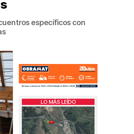
os
cuentros específicos con
as
LO MÁS LEÍDO