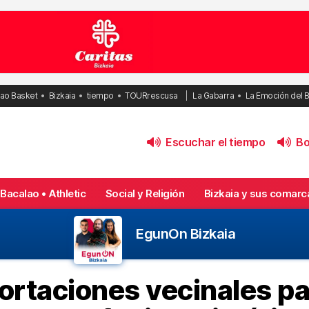
bao Basket
Bizkaia
tiempo
TOURrescusa
La Gabarra
La Emoción del 
Escuchar el tiempo
Bol
Bacalao • Athletic
Social y Religión
Bizkaia y sus comarc
EgunOn Bizkaia
ortaciones vecinales pa