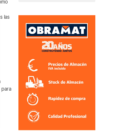
Romo
s las
a
” para