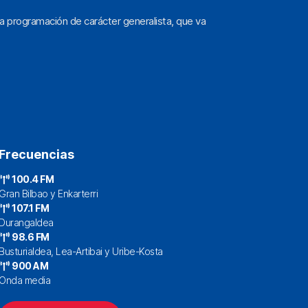
a programación de carácter generalista, que va
Frecuencias
100.4 FM
Gran Bilbao y Enkarterri
107.1 FM
Durangaldea
98.6 FM
Busturialdea, Lea-Artibai y Uribe-Kosta
900 AM
Onda media