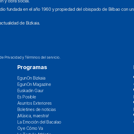
ón y obra social.
dio fundada en el año 1960 y propiedad del obispado de Bilbao con un
ctualidad de Bizkaia.
 de Privacidad
y
Términos del servicio
.
Programas
EgunOn Bizkaia
EgunOn Magazine
Euskadin Gaur
Es Posible
Asuntos Exteriores
Boletines de noticias
¡Música, maestra!
La Emoción del Bacalao
Oye Cómo Va