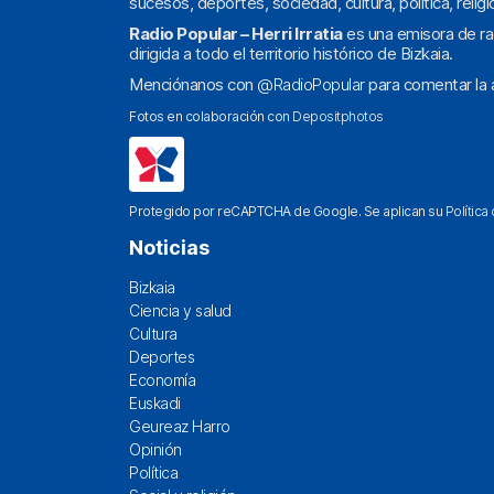
sucesos, deportes, sociedad, cultura, política, religi
Radio Popular – Herri Irratia
es una emisora de ra
dirigida a todo el territorio histórico de Bizkaia.
Menciónanos con
@RadioPopular
para comentar la a
Fotos en colaboración con
Depositphotos
Protegido por reCAPTCHA de Google. Se aplican su
Política
Noticias
Bizkaia
Ciencia y salud
Cultura
Deportes
Economía
Euskadi
Geureaz Harro
Opinión
Política