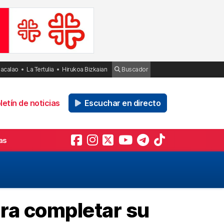
Bacalao
La Tertulia
Hirukoa Bizkaian
Buscador
etín de noticias
Escuchar en directo
as
ra completar su