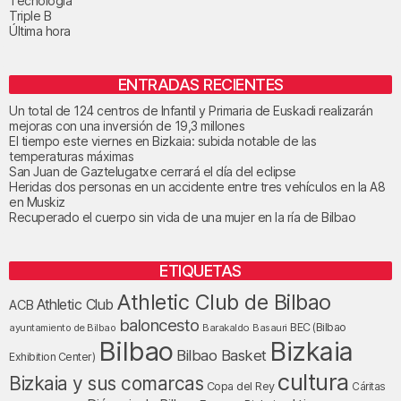
Tecnología
Triple B
Última hora
ENTRADAS RECIENTES
Un total de 124 centros de Infantil y Primaria de Euskadi realizarán
mejoras con una inversión de 19,3 millones
El tiempo este viernes en Bizkaia: subida notable de las
temperaturas máximas
San Juan de Gaztelugatxe cerrará el día del eclipse
Heridas dos personas en un accidente entre tres vehículos en la A8
en Muskiz
Recuperado el cuerpo sin vida de una mujer en la ría de Bilbao
ETIQUETAS
Athletic Club de Bilbao
Athletic Club
ACB
baloncesto
BEC (Bilbao
ayuntamiento de Bilbao
Barakaldo
Basauri
Bilbao
Bizkaia
Bilbao Basket
Exhibition Center)
cultura
Bizkaia y sus comarcas
Copa del Rey
Cáritas