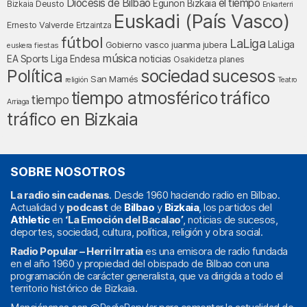
Diócesis de Bilbao
el tiempo
Egunon Bizkaia
Deusto
Bizkaia
Enkarterri
Euskadi (País Vasco)
Ernesto Valverde
Ertzaintza
fútbol
LaLiga
LaLiga
Gobierno vasco
juanma jubera
fiestas
euskera
música
EA Sports
Liga Endesa
noticias
Osakidetza
planes
Política
sociedad
sucesos
San Mamés
religión
Teatro
tráfico
tiempo atmosférico
tiempo
Arriaga
tráfico en Bizkaia
SOBRE NOSOTROS
La radio sin cadenas
. Desde 1960 haciendo radio en Bilbao.
Actualidad y
podcast
de
Bilbao
y
Bizkaia
, los partidos del
Athletic
en
‘La Emoción del Bacalao’
, noticias de sucesos,
deportes, sociedad, cultura, política, religión y obra social.
Radio Popular – Herri Irratia
es una emisora de radio fundada
en el año 1960 y propiedad del obispado de Bilbao con una
programación de carácter generalista, que va dirigida a todo el
territorio histórico de Bizkaia.