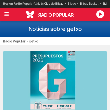
Saltar
Hoy en Radio Popular
Athletic Club de Bilbao
Bilbao
Bilbao Basket
Bizka
al
contenido
R
ADIO POPULAR
Noticias sobre getxo
Radio Popular
»
getxo