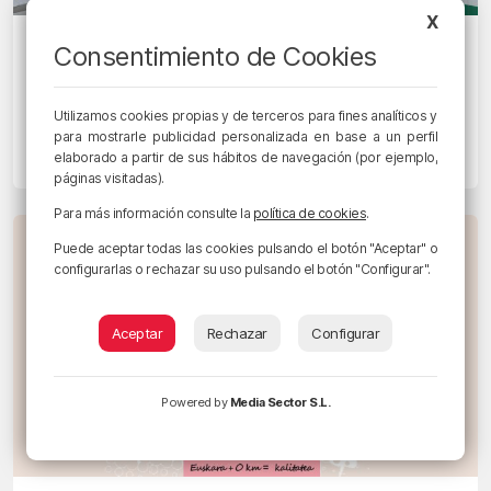
X
EGUNON BIZKAIA
Consentimiento de Cookies
El crucero ‘Ambition’, afectado por un
brote de gastroenteritis, atraca este
Utilizamos cookies propias y de terceros para fines analíticos y
lunes en Getxo
para mostrarle publicidad personalizada en base a un perfil
elaborado a partir de sus hábitos de navegación (por ejemplo,
18/05/2026 • 09:15 • RADIO POPULAR - HERRI IRRATIA
páginas visitadas).
Para más información consulte la
política de cookies
.
Puede aceptar todas las cookies pulsando el botón "Aceptar" o
configurarlas o rechazar su uso pulsando el botón "Configurar".
Aceptar
Rechazar
Configurar
Powered by
Media Sector S.L.