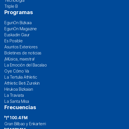
Tecnología
Triple B
Programas
EgunOn Bizkaia
EgunOn Magazine
Euskadin Gaur
Es Posible
Asuntos Exteriores
Boletines de noticias
¡Música, maestra!
La Emoción del Bacalao
Oye Cómo Va
La Tertulia Athletic
Athletic Beti Zurekin
Hirukoa Bizkaian
La Traviata
La Santa Misa
Frecuencias
100.4 FM
Gran Bilbao y Enkarterri