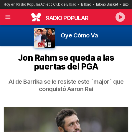
Saltar
Hoy en Radio Popular
Athletic Club de Bilbao
Bilbao
Bilbao Basket
Bizka
al
contenido
R
ADIO POPULAR
Oye Cómo Va
Jon Rahm se queda a las
puertas del PGA
Al de Barrika se le resiste este `major´ que
conquistó Aaron Rai