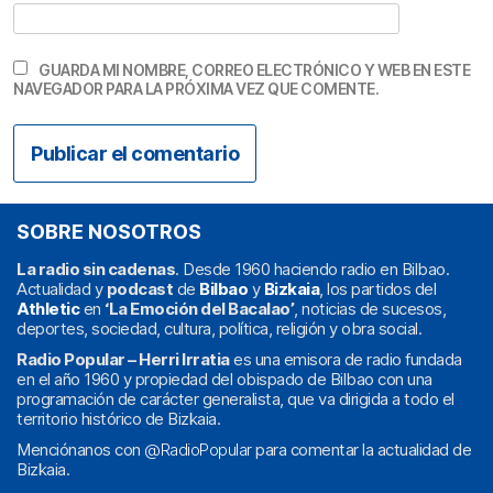
GUARDA MI NOMBRE, CORREO ELECTRÓNICO Y WEB EN ESTE
NAVEGADOR PARA LA PRÓXIMA VEZ QUE COMENTE.
SOBRE NOSOTROS
La radio sin cadenas
. Desde 1960 haciendo radio en Bilbao.
Actualidad y
podcast
de
Bilbao
y
Bizkaia
, los partidos del
Athletic
en
‘La Emoción del Bacalao’
, noticias de sucesos,
deportes, sociedad, cultura, política, religión y obra social.
Radio Popular – Herri Irratia
es una emisora de radio fundada
en el año 1960 y propiedad del obispado de Bilbao con una
programación de carácter generalista, que va dirigida a todo el
territorio histórico de Bizkaia.
Menciónanos con
@RadioPopular
para comentar la actualidad de
Bizkaia.