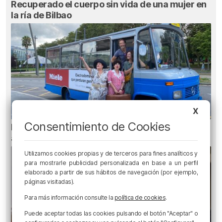
Recuperado el cuerpo sin vida de una mujer en
la ría de Bilbao
X
Consentimiento de Cookies
Planes para esta semana en Bilbao, Bizkaia y
alrededores: del 4 al 10 de agosto
Utilizamos cookies propias y de terceros para fines analíticos y
para mostrarle publicidad personalizada en base a un perfil
elaborado a partir de sus hábitos de navegación (por ejemplo,
páginas visitadas).
Para más información consulte la
política de cookies
.
Puede aceptar todas las cookies pulsando el botón "Aceptar" o