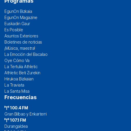
Programas
EgunOn Bizkaia
EgunOn Magazine
Euskadin Gaur
Es Posible
Asuntos Exteriores
Boletines de noticias
¡Música, maestra!
La Emoción del Bacalao
Oye Cómo Va
La Tertulia Athletic
Athletic Beti Zurekin
Hirukoa Bizkaian
La Traviata
La Santa Misa
Frecuencias
100.4 FM
Gran Bilbao y Enkarterri
107.1 FM
Durangaldea