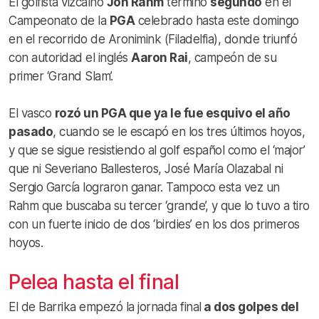
El golfista vizcaíno
Jon Rahm
terminó
segundo
en el
Campeonato de la
PGA
celebrado hasta este domingo
en el recorrido de Aronimink (Filadelfia), donde triunfó
con autoridad el inglés
Aaron Rai
, campeón de su
primer ‘Grand Slam’.
El vasco
rozó un PGA que ya le fue esquivo el año
pasado
, cuando se le escapó en los tres últimos hoyos,
y que se sigue resistiendo al golf español como el ‘major’
que ni Severiano Ballesteros, José María Olazabal ni
Sergio García lograron ganar. Tampoco esta vez un
Rahm que buscaba su tercer ‘grande’, y que lo tuvo a tiro
con un fuerte inicio de dos ‘birdies’ en los dos primeros
hoyos.
Pelea hasta el final
El de Barrika empezó la jornada final
a dos golpes del