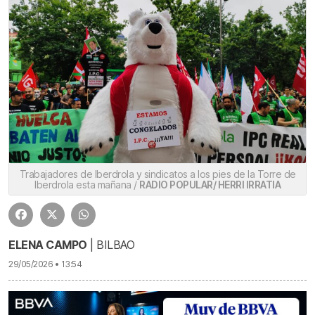
Trabajadores de Iberdrola y sindicatos a los pies de la Torre de
Iberdrola esta mañana /
RADIO POPULAR/ HERRI IRRATIA
ELENA CAMPO
| BILBAO
29/05/2026 • 13:54