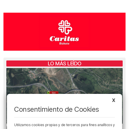
LO MÁS LEÍDO
X
Consentimiento de Cookies
Utilizamos cookies propias y de terceros para fines analíticos y
Heridas dos personas en un accidente entre