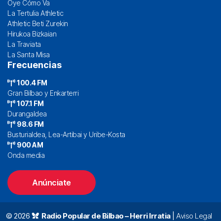
Oye Cómo Va
La Tertulia Athletic
Athletic Beti Zurekin
Hirukoa Bizkaian
La Traviata
La Santa Misa
Frecuencias
100.4 FM
Gran Bilbao y Enkarterri
107.1 FM
Durangaldea
98.6 FM
Busturialdea, Lea-Artibai y Uribe-Kosta
900 AM
Onda media
Anúnciate
© 2026
Radio Popular de Bilbao – Herri Irratia
|
Aviso Legal