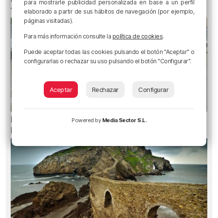
para mostrarle publicidad personalizada en base a un perfil
tres vehículos en la A8 en Muskiz
elaborado a partir de sus hábitos de navegación (por ejemplo,
páginas visitadas).
Para más información consulte la
política de cookies
.
Puede aceptar todas las cookies pulsando el botón "Aceptar" o
configurarlas o rechazar su uso pulsando el botón "Configurar".
Aceptar
Rechazar
Configurar
Recuperado el cuerpo sin vida de una mujer en
Powered by
Media Sector S.L.
la ría de Bilbao