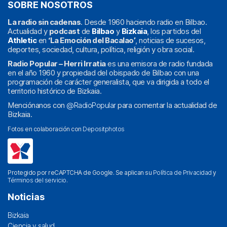
SOBRE NOSOTROS
La radio sin cadenas
. Desde 1960 haciendo radio en Bilbao.
Actualidad y
podcast
de
Bilbao
y
Bizkaia
, los partidos del
Athletic
en
‘La Emoción del Bacalao’
, noticias de sucesos,
deportes, sociedad, cultura, política, religión y obra social.
Radio Popular – Herri Irratia
es una emisora de radio fundada
en el año 1960 y propiedad del obispado de Bilbao con una
programación de carácter generalista, que va dirigida a todo el
territorio histórico de Bizkaia.
Menciónanos con
@RadioPopular
para comentar la actualidad de
Bizkaia.
Fotos en colaboración con
Depositphotos
Protegido por reCAPTCHA de Google. Se aplican su
Política de Privacidad
y
Términos del servicio
.
Noticias
Bizkaia
Ciencia y salud