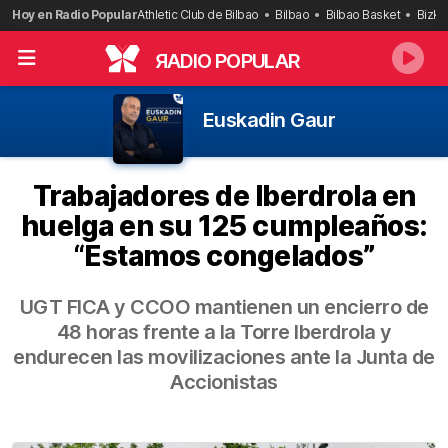
Saltar
Hoy en Radio Popular
Athletic Club de Bilbao
Bilbao
Bilbao Basket
Bizka
al
contenido
R
ADIO POPULAR
Euskadin Gaur
Trabajadores de Iberdrola en
huelga en su 125 cumpleaños:
“Estamos congelados”
UGT FICA y CCOO mantienen un encierro de
48 horas frente a la Torre Iberdrola y
endurecen las movilizaciones ante la Junta de
Accionistas