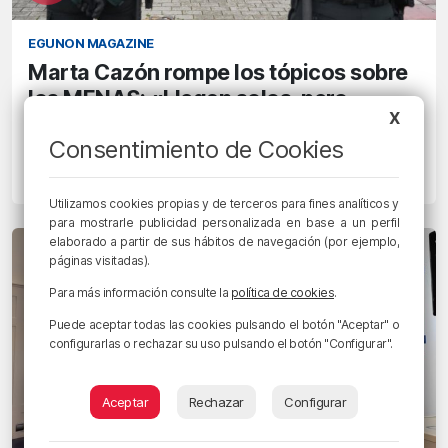
EGUNON MAGAZINE
Marta Cazón rompe los tópicos sobre
los MENAS: «Llegan solos, pero
X
necesitan una acogida que les sirva
Consentimiento de Cookies
para crecer»
29/05/2026 • 11:50 • RADIO POPULAR - HERRI IRRATIA
Utilizamos cookies propias y de terceros para fines analíticos y
para mostrarle publicidad personalizada en base a un perfil
elaborado a partir de sus hábitos de navegación (por ejemplo,
páginas visitadas).
Para más información consulte la
política de cookies
.
Puede aceptar todas las cookies pulsando el botón "Aceptar" o
configurarlas o rechazar su uso pulsando el botón "Configurar".
Aceptar
Rechazar
Configurar