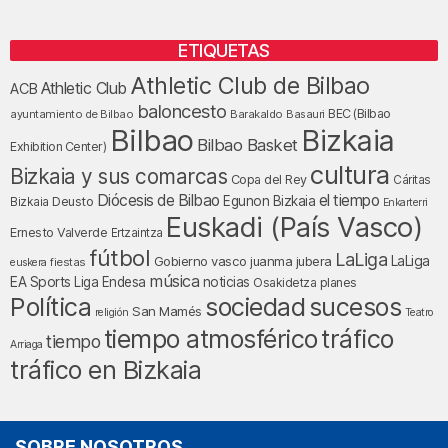
ETIQUETAS
Athletic Club de Bilbao
Athletic Club
ACB
baloncesto
BEC (Bilbao
ayuntamiento de Bilbao
Barakaldo
Basauri
Bilbao
Bizkaia
Bilbao Basket
Exhibition Center)
cultura
Bizkaia y sus comarcas
Copa del Rey
Cáritas
Diócesis de Bilbao
el tiempo
Egunon Bizkaia
Deusto
Bizkaia
Enkarterri
Euskadi (País Vasco)
Ernesto Valverde
Ertzaintza
fútbol
LaLiga
LaLiga
Gobierno vasco
juanma jubera
fiestas
euskera
música
EA Sports
Liga Endesa
noticias
Osakidetza
planes
Política
sociedad
sucesos
San Mamés
religión
Teatro
tráfico
tiempo atmosférico
tiempo
Arriaga
tráfico en Bizkaia
SOBRE NOSOTROS