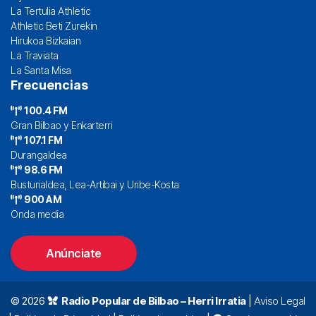
La Tertulia Athletic
Athletic Beti Zurekin
Hirukoa Bizkaian
La Traviata
La Santa Misa
Frecuencias
100.4 FM
Gran Bilbao y Enkarterri
107.1 FM
Durangaldea
98.6 FM
Busturialdea, Lea-Artibai y Uribe-Kosta
900 AM
Onda media
Anúnciate
© 2026
Radio Popular de Bilbao – Herri Irratia
|
Aviso Legal