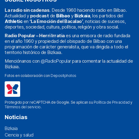
La radio sin cadenas
. Desde 1960 haciendo radio en Bilbao.
Actualidad y
podcast
de
Bilbao
y
Bizkaia
, los partidos del
Athletic
en
‘La Emoción del Bacalao’
, noticias de sucesos,
deportes, sociedad, cultura, política, religión y obra social.
Radio Popular – Herri Irratia
es una emisora de radio fundada
en el año 1960 y propiedad del obispado de Bilbao con una
programación de carácter generalista, que va dirigida a todo el
territorio histórico de Bizkaia.
Menciónanos con
@RadioPopular
para comentar la actualidad de
Bizkaia.
Fotos en colaboración con
Depositphotos
Protegido por reCAPTCHA de Google. Se aplican su
Política de Privacidad
y
Términos del servicio
.
Noticias
Bizkaia
Ciencia y salud