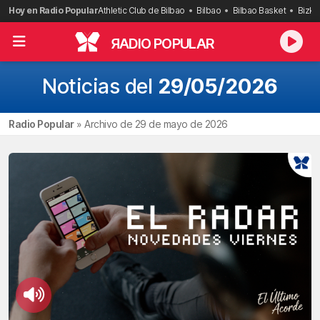
Saltar
Hoy en Radio Popular
Athletic Club de Bilbao
Bilbao
Bilbao Basket
Bizka
al
contenido
R
ADIO POPULAR
Noticias del
29/05/2026
Radio Popular
»
Archivo de 29 de mayo de 2026