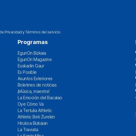
 de Privacidad
y
Términos del servicio
.
Programas
EgunOn Bizkaia
EgunOn Magazine
Euskadin Gaur
Es Posible
Asuntos Exteriores
Boletines de noticias
¡Música, maestra!
La Emoción del Bacalao
Oye Cómo Va
La Tertulia Athletic
Athletic Beti Zurekin
Hirukoa Bizkaian
La Traviata
La Santa Misa