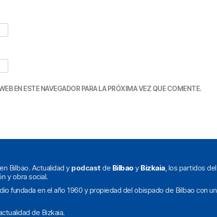
WEB EN ESTE NAVEGADOR PARA LA PRÓXIMA VEZ QUE COMENTE.
en Bilbao. Actualidad y
podcast
de
Bilbao
y
Bizkaia
, los partidos de
ón y obra social.
dio fundada en el año 1960 y propiedad del obispado de Bilbao con un
ctualidad de Bizkaia.