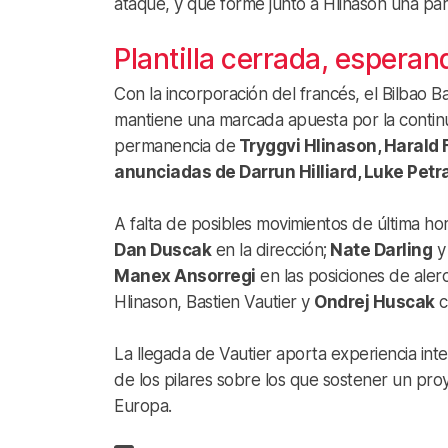
ataque, y que forme junto a Hlinason una par
Plantilla cerrada, esperan
Con la incorporación del francés, el Bilbao B
mantiene una marcada apuesta por la continui
permanencia de
Tryggvi Hlinason, Harald F
anunciadas de Darrun Hilliard, Luke Pet
A falta de posibles movimientos de última h
Dan Duscak
en la dirección;
Nate Darling
y 
Manex Ansorregi
en las posiciones de aler
Hlinason, Bastien Vautier y
Ondrej Huscak
c
La llegada de Vautier aporta experiencia int
de los pilares sobre los que sostener un pr
Europa.