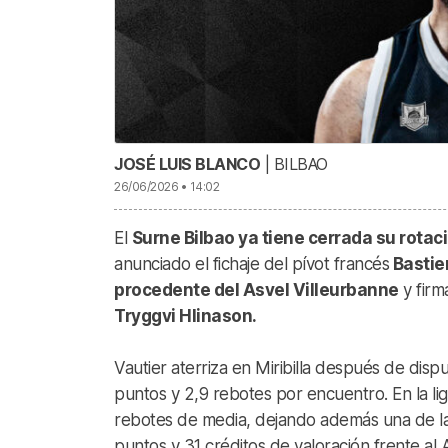
JOSÉ LUIS BLANCO
| BILBAO
26/06/2026 • 14:02
El
Surne Bilbao ya tiene cerrada su rotaci
anunciado el fichaje del pívot francés
Bastien
procedente del Asvel Villeurbanne
y firm
Tryggvi Hlinason.
Vautier aterriza en Miribilla después de disp
puntos y 2,9 rebotes por encuentro. En la li
rebotes de media, dejando además una de las
puntos y 31 créditos de valoración frente al