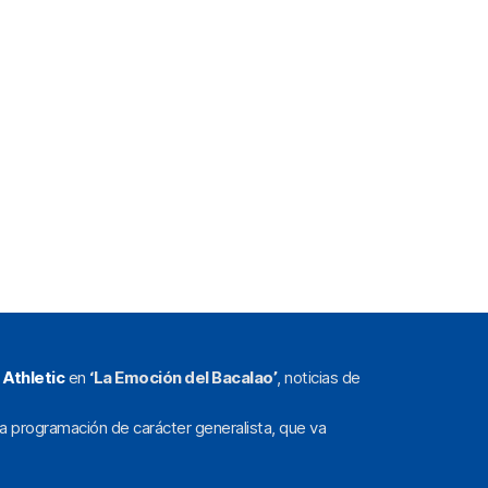
l
Athletic
en
‘La Emoción del Bacalao’
, noticias de
a programación de carácter generalista, que va