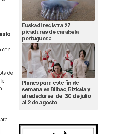
Euskadi registra 27
picaduras de carabela
cesto
portuguesa
a con
ots de
 le
Planes para este fin de
a
semana en Bilbao, Bizkaia y
alrededores: del 30 de julio
al 2 de agosto
para