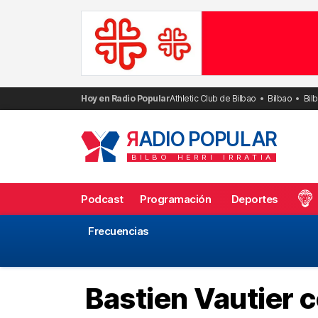
Saltar
al
contenido
Hoy en Radio Popular
Athletic Club de Bilbao
Bilbao
Bil
R
ADIO POPULAR
BILBO
HERRI
IRRATIA
Podcast
Programación
Deportes
Frecuencias
Bastien Vautier c