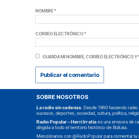
NOMBRE
*
CORREO ELECTRÓNICO
*
GUARDA MI NOMBRE, CORREO ELECTRÓNICO Y 
SOBRE NOSOTROS
La radio sin cadenas
. Desde 1960 haciendo radio 
sucesos, deportes, sociedad, cultura, política, religi
Radio Popular – Herri Irratia
es una emisora de ra
dirigida a todo el territorio histórico de Bizkaia.
Menciónanos con
@RadioPopular
para comentar la a