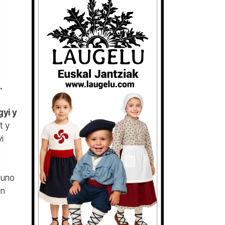
.
yi y
t y
i
 uno
en