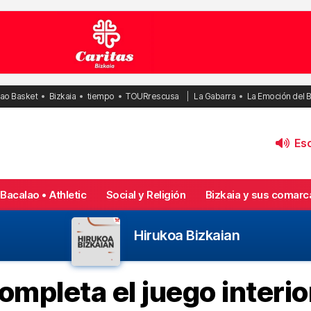
bao Basket
Bizkaia
tiempo
TOURrescusa
La Gabarra
La Emoción del 
Esc
Bacalao • Athletic
Social y Religión
Bizkaia y sus comarc
Hirukoa Bizkaian
ompleta el juego interio