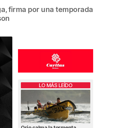
iga, firma por una temporada
son
LO MÁS LEÍDO
Orio calma la tormenta