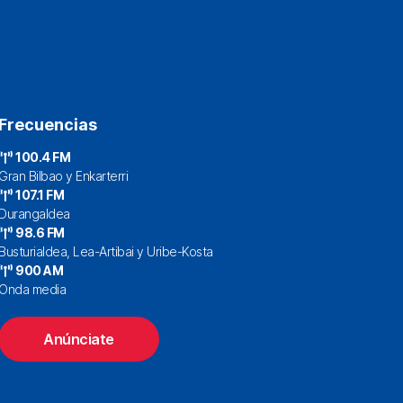
Frecuencias
100.4 FM
Gran Bilbao y Enkarterri
107.1 FM
Durangaldea
98.6 FM
Busturialdea, Lea-Artibai y Uribe-Kosta
900 AM
Onda media
Anúnciate