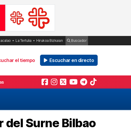
Bacalao
La Tertulia
Hirukoa Bizkaian
Buscador
uchar el tiempo
Escuchar en directo
as
r del Surne Bilbao