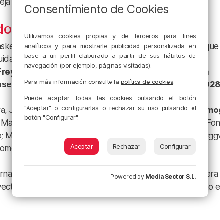
eja de pívots física y complementaria.
Consentimiento de Cookies
do que todo sea oficial
Utilizamos cookies propias y de terceros para fines
asket da un paso más en la construcción de una plantilla que
analíticos y para mostrarle publicidad personalizada en
base a un perfil elaborado a partir de sus hábitos de
dad. En los últimos días el club aseguró hasta 2029 la
navegación (por ejemplo, páginas visitadas).
rey y Aleix Font,
que se unieron a las
renovaciones ya
Para más información consulte la
política de cookies
.
rasek, Margiris Normantas y Martin Krampelj hasta 2028
Puede aceptar todas las cookies pulsando el botón
"Aceptar" o configurarlas o rechazar su uso pulsando el
ora, Jaume Ponsarnau contará con Harald Frey,
Adam Somog
botón "Configurar".
Margiris Normantas como escoltas; Darrun Hilliard, Aleix Fon
o; Martin Krampelj y Luke Petrasek como ala-pívots; y Tryggv
Aceptar
Rechazar
Configurar
omo referentes en el juego interior.
ernacional y profundidad a una pintura que el club considera
Powered by
Media Sector S.L.
oyecto que volverá a competir tanto en la Liga Endesa como 