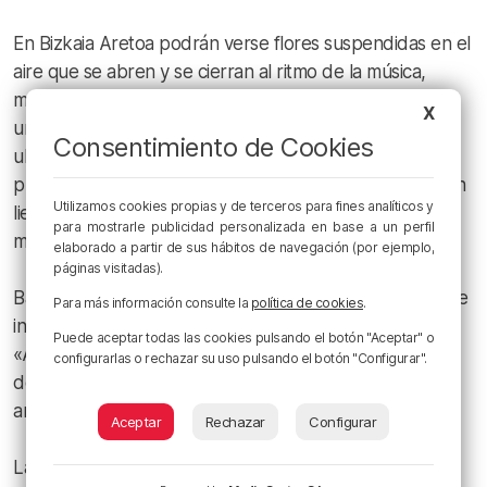
En Bizkaia Aretoa podrán verse flores suspendidas en el
aire que se abren y se cierran al ritmo de la música,
mientras que en el Parque de la República, se colocará
X
un parterre de flores hinchables de colores que se
Consentimiento de Cookies
ubicará sobre un parque verde, mientras que bajo el
puente de Deusto será posible decorar la pared con un
Utilizamos cookies propias y de terceros para fines analíticos y
lienzo que el público puede dibujar con sus dispositivos
para mostrarle publicidad personalizada en base a un perfil
móviles.
elaborado a partir de sus hábitos de navegación (por ejemplo,
páginas visitadas).
Bajo la grúa Carola se ubicará una instalación artesanal e
Para más información consulte la
política de cookies
.
interactiva que evoca el pasado industrial, mientras que
Puede aceptar todas las cookies pulsando el botón "Aceptar" o
«Arrecife» es una propuesta que transforma el entorno
configurarlas o rechazar su uso pulsando el botón "Configurar".
del Itsasmuseum en un ecosistema inspirado en los
arrecifes marinos.
Aceptar
Rechazar
Configurar
La pérgola del Parque de Casilda Iturrizar contará una