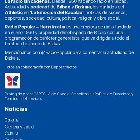
La radio sin cadenas
. Desde 1960 haciendo radio en Bilbao.
Actualidad y
podcast
de
Bilbao
y
Bizkaia
, los partidos del
Athletic
en
‘La Emoción del Bacalao’
, noticias de sucesos,
deportes, sociedad, cultura, política, religión y obra social.
Radio Popular – Herri Irratia
es una emisora de radio fundada
en el año 1960 y propiedad del obispado de Bilbao con una
programación de carácter generalista, que va dirigida a todo el
territorio histórico de Bizkaia.
Menciónanos con
@RadioPopular
para comentar la actualidad de
Bizkaia.
Fotos en colaboración con
Depositphotos
Protegido por reCAPTCHA de Google. Se aplican su
Política de Privacidad
y
Términos del servicio
.
Noticias
Bizkaia
Ciencia y salud
Cultura
Deportes