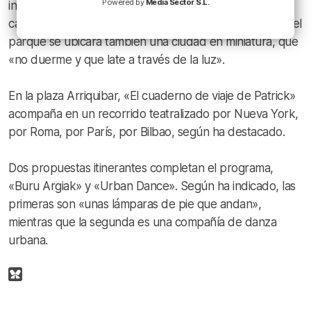
Powered by
Media Sector S.L.
instalación formada por hinchables de colores, y un
cartel luminescente con el mensaje «Maite Zaitut» y en el
parque se ubicará también una ciudad en miniatura, que
«no duerme y que late a través de la luz».
En la plaza Arriquibar, «El cuaderno de viaje de Patrick»
acompaña en un recorrido teatralizado por Nueva York,
por Roma, por París, por Bilbao, según ha destacado.
Dos propuestas itinerantes completan el programa,
«Buru Argiak» y «Urban Dance». Según ha indicado, las
primeras son «unas lámparas de pie que andan»,
mientras que la segunda es una compañía de danza
urbana.