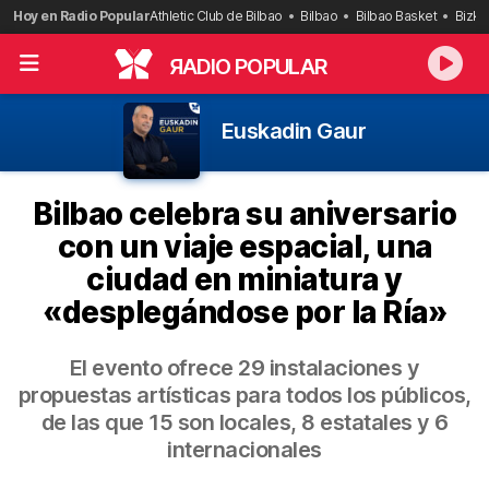
Saltar
Hoy en Radio Popular
Athletic Club de Bilbao
Bilbao
Bilbao Basket
Bizka
al
contenido
R
ADIO POPULAR
Euskadin Gaur
Bilbao celebra su aniversario
con un viaje espacial, una
ciudad en miniatura y
«desplegándose por la Ría»
El evento ofrece 29 instalaciones y
propuestas artísticas para todos los públicos,
de las que 15 son locales, 8 estatales y 6
internacionales