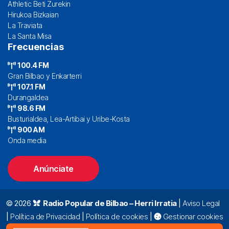
Athletic Beti Zurekin
Hirukoa Bizkaian
La Traviata
La Santa Misa
Frecuencias
100.4 FM
Gran Bilbao y Enkarterri
107.1 FM
Durangaldea
98.6 FM
Busturialdea, Lea-Artibai y Uribe-Kosta
900 AM
Onda media
Anúnciate
© 2026
Radio Popular de Bilbao – Herri Irratia
|
Aviso Legal
|
Política de Privacidad
|
Política de cookies
|
Gestionar cookies