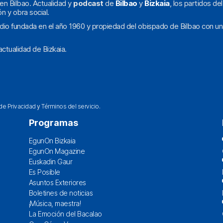
en Bilbao. Actualidad y
podcast
de
Bilbao
y
Bizkaia
, los partidos de
ón y obra social.
dio fundada en el año 1960 y propiedad del obispado de Bilbao con un
ctualidad de Bizkaia.
 de Privacidad
y
Términos del servicio
.
Programas
EgunOn Bizkaia
EgunOn Magazine
Euskadin Gaur
Es Posible
Asuntos Exteriores
Boletines de noticias
¡Música, maestra!
La Emoción del Bacalao