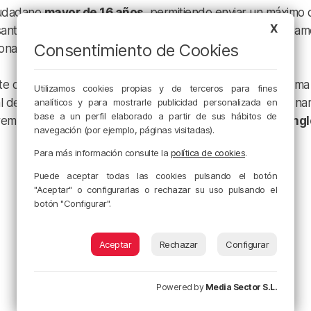
ciudadano
mayor de 16 años
, permitiendo enviar un máximo 
X
nte inscrito. Las obras gráficas deben abordar obligatoria
Consentimiento de Cookies
ales, el transporte activo o la accesibilidad.
te correo electrónico y entrarán directamente en un sistema
Utilizamos cookies propias y de terceros para fines
al designado por
Blackkamera
revisará el valor técnico y nar
analíticos y para mostrarle publicidad personalizada en
base a un perfil elaborado a partir de sus hábitos de
emio final consiste en una bicicleta cortesía de
El Corte Ing
navegación (por ejemplo, páginas visitadas).
Para más información consulte la
política de cookies
.
Puede aceptar todas las cookies pulsando el botón
"Aceptar" o configurarlas o rechazar su uso pulsando el
botón "Configurar".
Aceptar
Rechazar
Configurar
Powered by
Media Sector S.L.