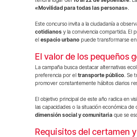
tendrá lugar del
16 al 22 de septiembre
. L
«Movilidad para todas las personas»
.
Este concurso invita a la ciudadanía a observa
cotidianos
y la convivencia compartida. El
el
espacio urbano
puede transformarse en 
El valor de los pequeños 
La campaña busca destacar alternativas ecol
preferencia por el
transporte público
. Se 
promover constantemente hábitos diarios re
El objetivo principal de este año radica en vis
las capacidades o la situación económica de c
dimensión social y comunitaria
que se esc
Requisitos del certamen 