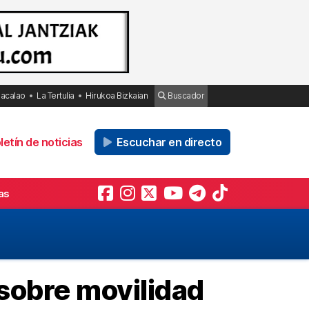
Bacalao
La Tertulia
Hirukoa Bizkaian
Buscador
etín de noticias
Escuchar en directo
as
 sobre movilidad