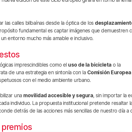
a nueva edición de este ciclo europeo girará en torno al lema o
r las calles bilbaínas desde la óptica de los
desplazamient
 propósito fundamental es captar imágenes que demuestren 
un entorno mucho más amable e inclusivo.
gestos
ógicas imprescindibles como el
uso de la bicicleta
o la
trata de una estrategia en sintonía con la
Comisión Europea
spetuosos con el medio ambiente urbano.
ibilizar una
movilidad accesible y segura
, sin importar la 
ada individuo. La propuesta institucional pretende resaltar l
onde detrás de las acciones más sencillas de nuestro día a d
y premios