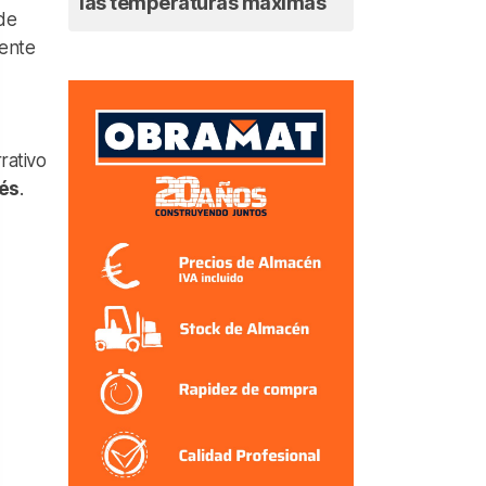
las temperaturas máximas
de
mente
rativo
lés
.