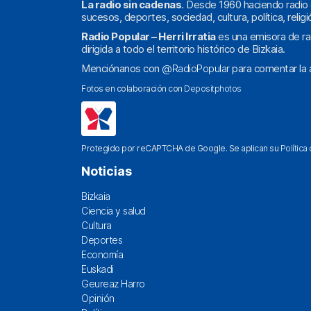
La radio sin cadenas
. Desde 1960 haciendo radio 
sucesos, deportes, sociedad, cultura, política, religi
Radio Popular – Herri Irratia
es una emisora de ra
dirigida a todo el territorio histórico de Bizkaia.
Menciónanos con
@RadioPopular
para comentar la a
Fotos en colaboración con
Depositphotos
Protegido por reCAPTCHA de Google. Se aplican su
Política
Noticias
Bizkaia
Ciencia y salud
Cultura
Deportes
Economía
Euskadi
Geureaz Harro
Opinión