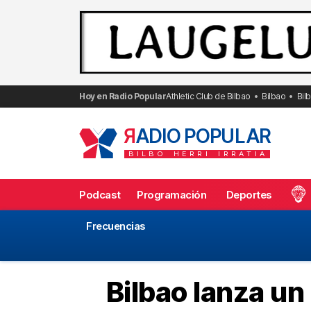
Saltar
al
contenido
Hoy en Radio Popular
Athletic Club de Bilbao
Bilbao
Bil
R
ADIO POPULAR
BILBO
HERRI
IRRATIA
Podcast
Programación
Deportes
Frecuencias
Bilbao lanza un