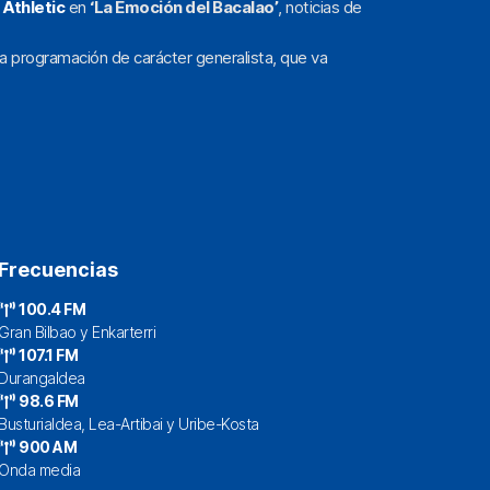
l
Athletic
en
‘La Emoción del Bacalao’
, noticias de
a programación de carácter generalista, que va
Frecuencias
100.4 FM
Gran Bilbao y Enkarterri
107.1 FM
Durangaldea
98.6 FM
Busturialdea, Lea-Artibai y Uribe-Kosta
900 AM
Onda media