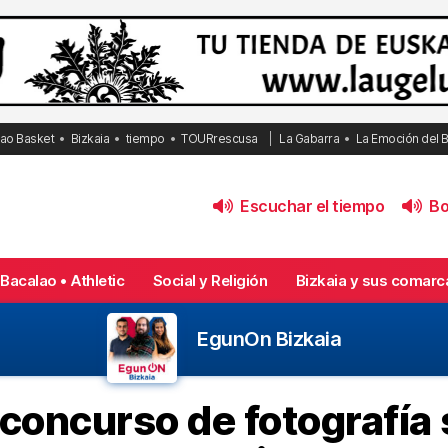
bao Basket
Bizkaia
tiempo
TOURrescusa
La Gabarra
La Emoción del 
Escuchar el tiempo
Bol
Bacalao • Athletic
Social y Religión
Bizkaia y sus comarc
EgunOn Bizkaia
 concurso de fotografía