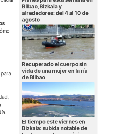
ficial
Bilbao, Bizkaia y
alrededores: del 4 al 10 de
agosto
os
cómo
Recuperado el cuerpo sin
vida de una mujer en la ría
para
de Bilbao
edad,
a
ía.
El tiempo este viernes en
Bizkaia: subida notable de