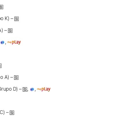
o K) –
A) –
,
,
o A) –
Grupo D) –
,
,
C) –