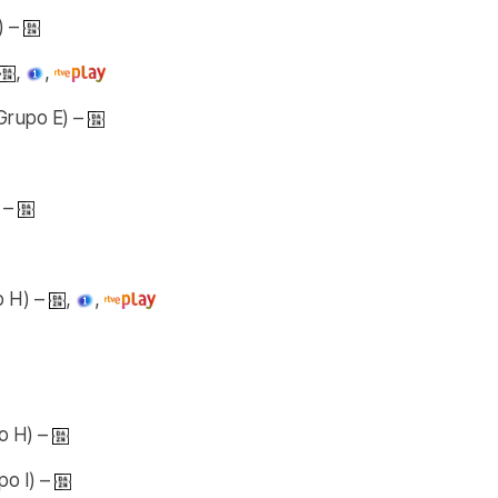
) –
,
,
Grupo E) –
 –
 H) –
,
,
o H) –
po I) –