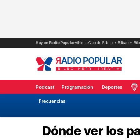
Saltar
al
contenido
Hoy en Radio Popular
Athletic Club de Bilbao
Bilbao
Bil
R
ADIO POPULAR
BILBO
HERRI
IRRATIA
Podcast
Programación
Deportes
Frecuencias
Dónde ver los pa