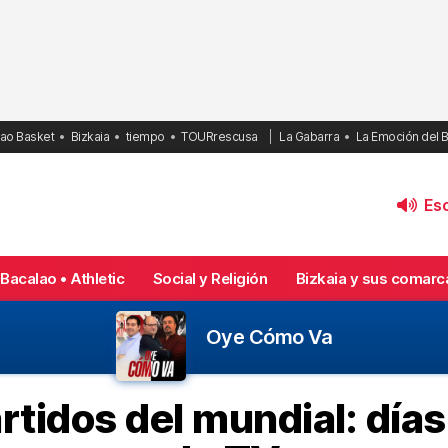
bao Basket
Bizkaia
tiempo
TOURrescusa
La Gabarra
La Emoción del 
Esc
Bacalao • Athletic
Social y Religión
Bizkaia y sus comarc
Oye Cómo Va
rtidos del mundial: días