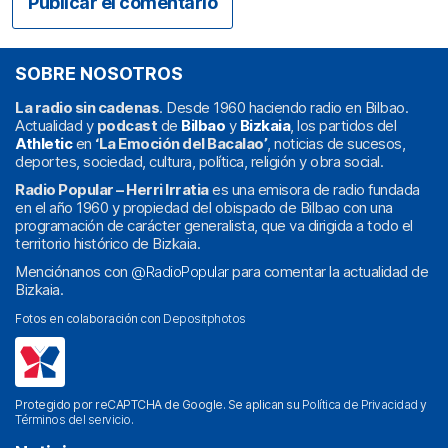
SOBRE NOSOTROS
La radio sin cadenas
. Desde 1960 haciendo radio en Bilbao.
Actualidad y
podcast
de
Bilbao
y
Bizkaia
, los partidos del
Athletic
en
‘La Emoción del Bacalao’
, noticias de sucesos,
deportes, sociedad, cultura, política, religión y obra social.
Radio Popular – Herri Irratia
es una emisora de radio fundada
en el año 1960 y propiedad del obispado de Bilbao con una
programación de carácter generalista, que va dirigida a todo el
territorio histórico de Bizkaia.
Menciónanos con
@RadioPopular
para comentar la actualidad de
Bizkaia.
Fotos en colaboración con
Depositphotos
Protegido por reCAPTCHA de Google. Se aplican su
Política de Privacidad
y
Términos del servicio
.