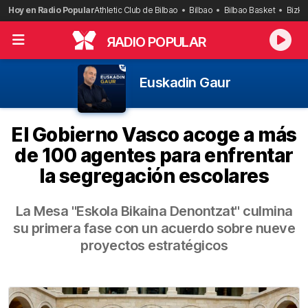
Saltar
Hoy en Radio Popular
Athletic Club de Bilbao
Bilbao
Bilbao Basket
Bizka
al
contenido
R
ADIO POPULAR
Euskadin Gaur
El Gobierno Vasco acoge a más
de 100 agentes para enfrentar
la segregación escolares
La Mesa "Eskola Bikaina Denontzat" culmina
su primera fase con un acuerdo sobre nueve
proyectos estratégicos