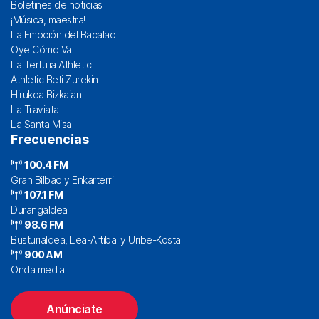
Boletines de noticias
¡Música, maestra!
La Emoción del Bacalao
Oye Cómo Va
La Tertulia Athletic
Athletic Beti Zurekin
Hirukoa Bizkaian
La Traviata
La Santa Misa
Frecuencias
100.4 FM
Gran Bilbao y Enkarterri
107.1 FM
Durangaldea
98.6 FM
Busturialdea, Lea-Artibai y Uribe-Kosta
900 AM
Onda media
Anúnciate