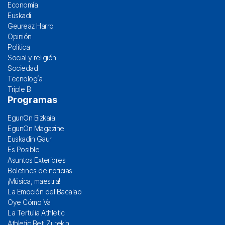
Economía
Euskadi
Geureaz Harro
Opinión
Política
Social y religión
Sociedad
Tecnología
Triple B
Programas
EgunOn Bizkaia
EgunOn Magazine
Euskadin Gaur
Es Posible
Asuntos Exteriores
Boletines de noticias
¡Música, maestra!
La Emoción del Bacalao
Oye Cómo Va
La Tertulia Athletic
Athletic Beti Zurekin