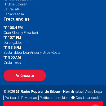
Hirukoa Bizkaian
La Traviata
La Santa Misa
Frecuencias
100.4 FM
Gran Bilbao y Enkarterri
107.1 FM
Durangaldea
98.6 FM
Busturialdea, Lea-Artibai y Uribe-Kosta
900 AM
Onda media
Anúnciate
© 2026
Radio Popular de Bilbao – Herri Irratia
|
Aviso Legal
|
Política de Privacidad
|
Política de cookies
|
Gestionar cookies
Alda. Mazarredo, 47 – 7º 48009 Bilbao |
94 423 92 00
|