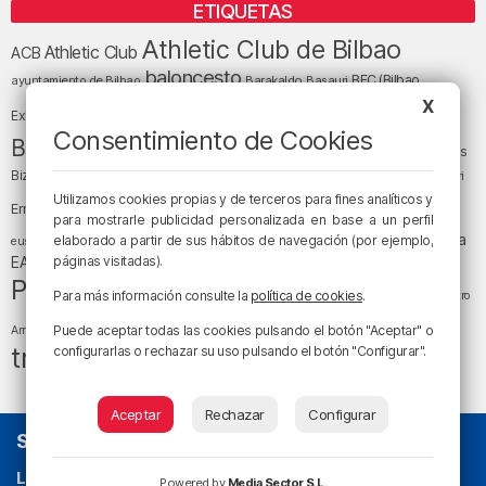
ETIQUETAS
Athletic Club de Bilbao
Athletic Club
ACB
baloncesto
BEC (Bilbao
ayuntamiento de Bilbao
Barakaldo
Basauri
Bilbao
Bizkaia
X
Bilbao Basket
Exhibition Center)
Consentimiento de Cookies
cultura
Bizkaia y sus comarcas
Copa del Rey
Cáritas
Diócesis de Bilbao
el tiempo
Egunon Bizkaia
Deusto
Bizkaia
Enkarterri
Euskadi (País Vasco)
Utilizamos cookies propias y de terceros para fines analíticos y
Ernesto Valverde
Ertzaintza
para mostrarle publicidad personalizada en base a un perfil
fútbol
LaLiga
LaLiga
Gobierno vasco
juanma jubera
elaborado a partir de sus hábitos de navegación (por ejemplo,
fiestas
euskera
música
EA Sports
páginas visitadas).
Liga Endesa
noticias
Osakidetza
planes
Política
sociedad
sucesos
San Mamés
Para más información consulte la
política de cookies
.
religión
Teatro
tráfico
tiempo atmosférico
tiempo
Puede aceptar todas las cookies pulsando el botón "Aceptar" o
Arriaga
tráfico en Bizkaia
configurarlas o rechazar su uso pulsando el botón "Configurar".
Aceptar
Rechazar
Configurar
SOBRE NOSOTROS
La radio sin cadenas
. Desde 1960 haciendo radio en Bilbao.
Powered by
Media Sector S.L.