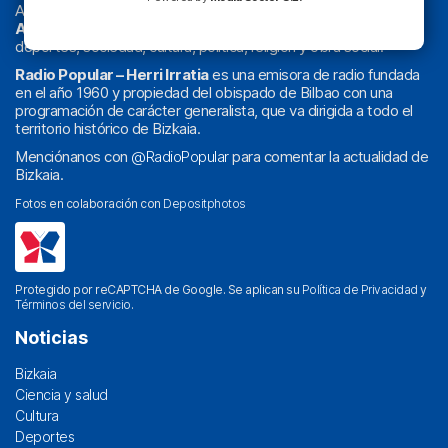
Actualidad y
podcast
de
Bilbao
y
Bizkaia
, los partidos del
Athletic
en
‘La Emoción del Bacalao’
, noticias de sucesos,
deportes, sociedad, cultura, política, religión y obra social.
Radio Popular – Herri Irratia
es una emisora de radio fundada
en el año 1960 y propiedad del obispado de Bilbao con una
programación de carácter generalista, que va dirigida a todo el
territorio histórico de Bizkaia.
Menciónanos con
@RadioPopular
para comentar la actualidad de
Bizkaia.
Fotos en colaboración con
Depositphotos
Protegido por reCAPTCHA de Google. Se aplican su
Política de Privacidad
y
Términos del servicio
.
Noticias
Bizkaia
Ciencia y salud
Cultura
Deportes