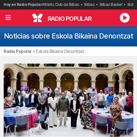
Saltar
Hoy en Radio Popular
Athletic Club de Bilbao
Bilbao
Bilbao Basket
Bizka
al
contenido
R
ADIO POPULAR
Noticias sobre Eskola Bikaina Denontzat
Radio Popular
»
Eskola Bikaina Denontzat