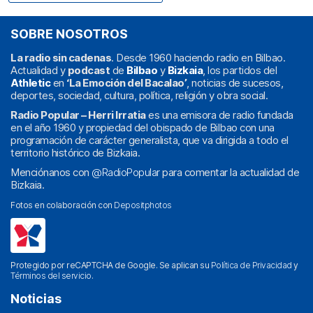
SOBRE NOSOTROS
La radio sin cadenas
. Desde 1960 haciendo radio en Bilbao.
Actualidad y
podcast
de
Bilbao
y
Bizkaia
, los partidos del
Athletic
en
‘La Emoción del Bacalao’
, noticias de sucesos,
deportes, sociedad, cultura, política, religión y obra social.
Radio Popular – Herri Irratia
es una emisora de radio fundada
en el año 1960 y propiedad del obispado de Bilbao con una
programación de carácter generalista, que va dirigida a todo el
territorio histórico de Bizkaia.
Menciónanos con
@RadioPopular
para comentar la actualidad de
Bizkaia.
Fotos en colaboración con
Depositphotos
Protegido por reCAPTCHA de Google. Se aplican su
Política de Privacidad
y
Términos del servicio
.
Noticias