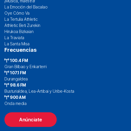
¡Música, maestra!
La Emoción del Bacalao
Oye Cómo Va
La Tertulia Athletic
Athletic Beti Zurekin
Hirukoa Bizkaian
La Traviata
La Santa Misa
Frecuencias
100.4 FM
Gran Bilbao y Enkarterri
107.1 FM
Durangaldea
98.6 FM
Busturialdea, Lea-Artibai y Uribe-Kosta
900 AM
Onda media
Anúnciate