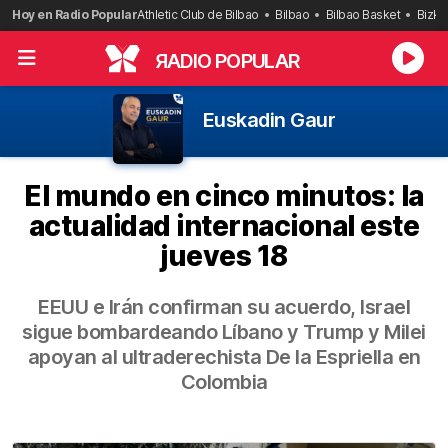
Saltar
Hoy en Radio Popular
Athletic Club de Bilbao
Bilbao
Bilbao Basket
Bizka
al
contenido
R
ADIO POPULAR
Euskadin Gaur
El mundo en cinco minutos: la
actualidad internacional este
jueves 18
EEUU e Irán confirman su acuerdo, Israel
sigue bombardeando Líbano y Trump y Milei
apoyan al ultraderechista De la Espriella en
Colombia