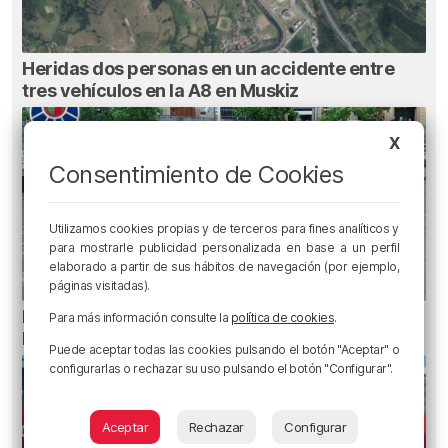
Heridas dos personas en un accidente entre
tres vehículos en la A8 en Muskiz
X
Consentimiento de Cookies
Utilizamos cookies propias y de terceros para fines analíticos y
para mostrarle publicidad personalizada en base a un perfil
elaborado a partir de sus hábitos de navegación (por ejemplo,
páginas visitadas).
Recuperado el cuerpo sin vida de una mujer en
Para más información consulte la
política de cookies
.
la ría de Bilbao
Puede aceptar todas las cookies pulsando el botón "Aceptar" o
configurarlas o rechazar su uso pulsando el botón "Configurar".
Aceptar
Rechazar
Configurar