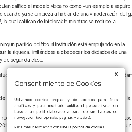
uien calificó el modelo vizcaíno como «un ejemplo a seguir»
usto cuando ya se empieza a hablar de una «moderación del g
lo cual califican de intolerable mientras se reduce la
 ningún partido político ni institución está empujando en la
ribuir la riqueza, limitándose a obedecer los dictados de una
y de segunda clase.
X
studios de ELA sostienen que el sistema actual es profunda
Consentimiento de Cookies
s de la CAPV recaudan 7.500 millones de euros menos que la
Utilizamos cookies propias y de terceros para fines
analíticos y para mostrarle publicidad personalizada en
base a un perfil elaborado a partir de sus hábitos de
navegación (por ejemplo, páginas visitadas).
recaudación fiscal total recae sobre las espaldas de la clase
 2018 y 2025, lo ingresado por las rentas de trabajo subió u
Para más información consulte la
política de cookies
.