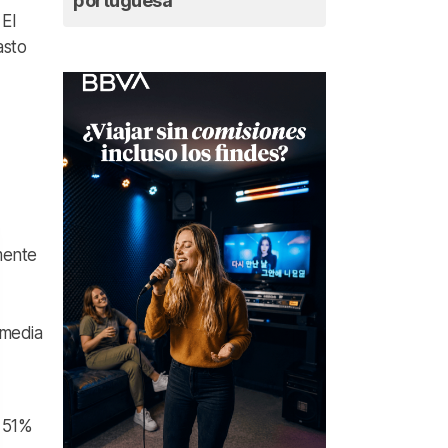
portuguesa
.
El
asto
mente
 media
n 51%