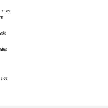
presas
ra
emás
ales
cales