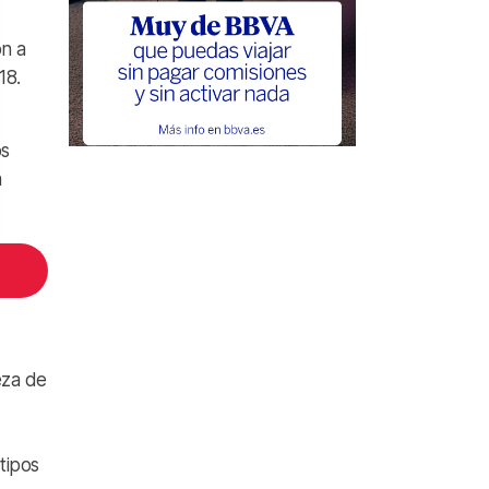
ón a
18.
os
a
eza de
tipos