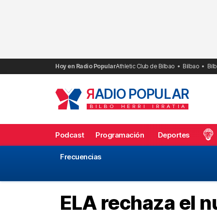
Saltar
al
contenido
Hoy en Radio Popular
Athletic Club de Bilbao
Bilbao
Bil
R
ADIO POPULAR
BILBO
HERRI
IRRATIA
Podcast
Programación
Deportes
Frecuencias
ELA rechaza el n