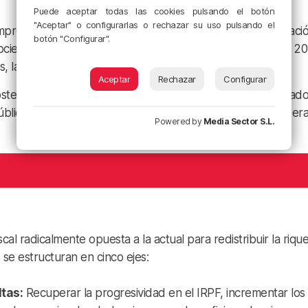
Puede aceptar todas las cookies pulsando el botón
"Aceptar" o configurarlas o rechazar su uso pulsando el
presas han duplicado sus beneficios históricos, su aportaci
botón "Configurar".
 sociedades se ha reducido en 38 millones de euros desde 20
, las empresas apenas aportan 7 euros.
Aceptar
Rechazar
Configurar
tenible destinar dinero público a incentivar seguros privad
ica sufre una falta de inversión flagrante y listas de esper
Powered by
Media Sector S.L.
cal radicalmente opuesta a la actual para redistribuir la riqu
se estructuran en cinco ejes:
ltas:
Recuperar la progresividad en el IRPF, incrementar los 