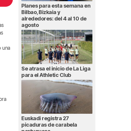
Planes para esta semana en
Bilbao, Bizkaia y
alrededores: del 4 al 10 de
agosto
as
as
o una
Se atrasa el inicio de La Liga
para el Athletic Club
ora
Euskadi registra 27
picaduras de carabela