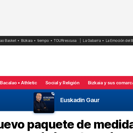
bao Basket
Bizkaia
tiempo
TOURrescusa
La Gabarra
La Emoción del 
Bacalao • Athletic
Social y Religión
Bizkaia y sus comarc
Euskadin Gaur
uevo paquete de medida