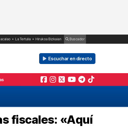
Bacalao
La Tertulia
Hirukoa Bizkaian
Buscador
Escuchar en directo
as
s fiscales: «Aquí