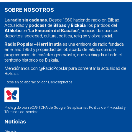
SOBRE NOSOTROS
La radio sin cadenas
. Desde 1960 haciendo radio en Bilbao.
Actualidad y
podcast
de
Bilbao
y
Bizkaia
, los partidos del
Athletic
en
‘La Emoción del Bacalao’
, noticias de sucesos,
deportes, sociedad, cultura, política, religión y obra social.
Radio Popular – Herri Irratia
es una emisora de radio fundada
en el año 1960 y propiedad del obispado de Bilbao con una
programación de carácter generalista, que va dirigida a todo el
territorio histórico de Bizkaia.
Menciónanos con
@RadioPopular
para comentar la actualidad de
Bizkaia.
Fotos en colaboración con
Depositphotos
Protegido por reCAPTCHA de Google. Se aplican su
Política de Privacidad
y
Términos del servicio
.
Noticias