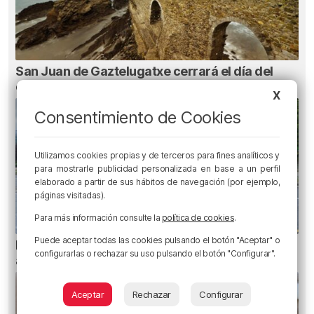
San Juan de Gaztelugatxe cerrará el día del
eclipse
X
Consentimiento de Cookies
Utilizamos cookies propias y de terceros para fines analíticos y
para mostrarle publicidad personalizada en base a un perfil
elaborado a partir de sus hábitos de navegación (por ejemplo,
páginas visitadas).
Para más información consulte la
política de cookies
.
Puede aceptar todas las cookies pulsando el botón "Aceptar" o
Planes para esta semana en Bilbao, Bizkaia y
configurarlas o rechazar su uso pulsando el botón "Configurar".
alrededores: del 4 al 10 de agosto
Aceptar
Rechazar
Configurar