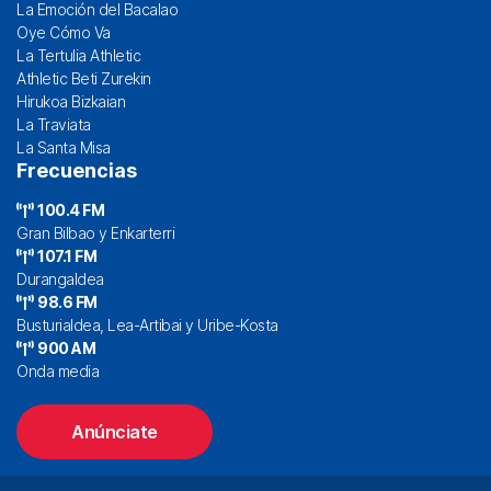
La Emoción del Bacalao
Oye Cómo Va
La Tertulia Athletic
Athletic Beti Zurekin
Hirukoa Bizkaian
La Traviata
La Santa Misa
Frecuencias
100.4 FM
Gran Bilbao y Enkarterri
107.1 FM
Durangaldea
98.6 FM
Busturialdea, Lea-Artibai y Uribe-Kosta
900 AM
Onda media
Anúnciate