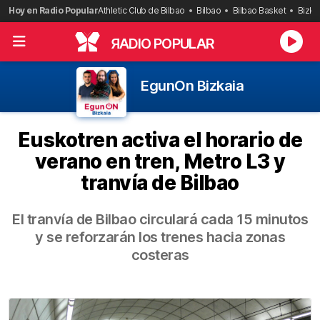
Saltar
Hoy en Radio Popular
Athletic Club de Bilbao
Bilbao
Bilbao Basket
Bizka
al
contenido
R
ADIO POPULAR
EgunOn Bizkaia
Euskotren activa el horario de
verano en tren, Metro L3 y
tranvía de Bilbao
El tranvía de Bilbao circulará cada 15 minutos
y se reforzarán los trenes hacia zonas
costeras