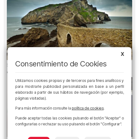
X
Consentimiento de Cookies
San Juan de Gaztelugatxe cerrará el día del
eclipse
Utilizamos cookies propias y de terceros para fines analíticos y
para mostrarle publicidad personalizada en base a un perfil
elaborado a partir de sus hábitos de navegación (por ejemplo,
páginas visitadas).
Para más información consulte la
política de cookies
.
Puede aceptar todas las cookies pulsando el botón "Aceptar" o
configurarlas o rechazar su uso pulsando el botón "Configurar".