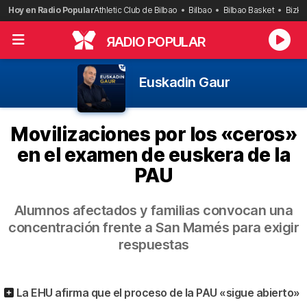
Saltar
Hoy en Radio Popular
Athletic Club de Bilbao
Bilbao
Bilbao Basket
Bizka
al
contenido
R
ADIO POPULAR
Euskadin Gaur
Movilizaciones por los «ceros»
en el examen de euskera de la
PAU
Alumnos afectados y familias convocan una
concentración frente a San Mamés para exigir
respuestas
La EHU afirma que el proceso de la PAU «sigue abierto»