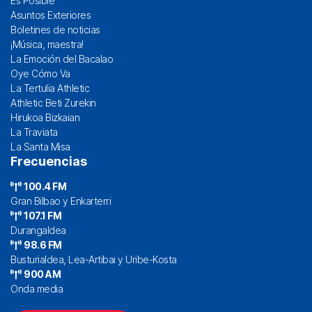
Es Posible
Asuntos Exteriores
Boletines de noticias
¡Música, maestra!
La Emoción del Bacalao
Oye Cómo Va
La Tertulia Athletic
Athletic Beti Zurekin
Hirukoa Bizkaian
La Traviata
La Santa Misa
Frecuencias
100.4 FM
Gran Bilbao y Enkarterri
107.1 FM
Durangaldea
98.6 FM
Busturialdea, Lea-Artibai y Uribe-Kosta
900 AM
Onda media