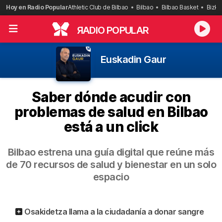
Saltar
Hoy en Radio Popular
Athletic Club de Bilbao
Bilbao
Bilbao Basket
Bizka
al
contenido
R
ADIO POPULAR
Euskadin Gaur
Saber dónde acudir con
problemas de salud en Bilbao
está a un click
Bilbao estrena una guía digital que reúne más
de 70 recursos de salud y bienestar en un solo
espacio
Osakidetza llama a la ciudadanía a donar sangre