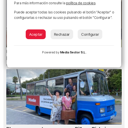
Para más información consulte la
política de cookies
.
Puede aceptar todas las cookies pulsando el botón "Aceptar" o
configurarlas o rechazar su uso pulsando el botón "Configurar".
Aceptar
Rechazar
Configurar
Un total de 124 centros de Infantil y Primaria de
Powered by
Media Sector S.L.
Euskadi realizarán mejoras con una inversión
de 19,3 millones