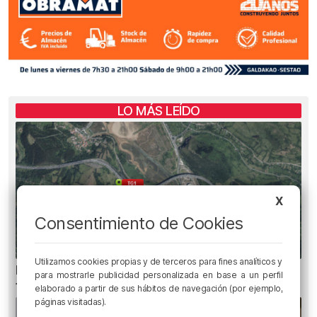
LO MÁS LEÍDO
X
Consentimiento de Cookies
Utilizamos cookies propias y de terceros para fines analíticos y
Heridas dos personas en un accidente entre
para mostrarle publicidad personalizada en base a un perfil
tres vehículos en la A8 en Muskiz
elaborado a partir de sus hábitos de navegación (por ejemplo,
páginas visitadas).