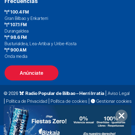
Frecuencias
100.4 FM
Gran Bilbao y Enkarterri
107.1 FM
Durangaldea
98.6 FM
Busturialdea, Lea-Artibai y Uribe-Kosta
900 AM
Onda media
Anúnciate
© 2026
Radio Popular de Bilbao – Herri Irratia
|
Aviso Legal
|
Política de Privacidad
|
Política de cookies
|
Gestionar cookies
Alda. Mazarredo, 47 – 7º 48009 Bilbao |
94 423 92 00
|
oyentes@radiopopular.com