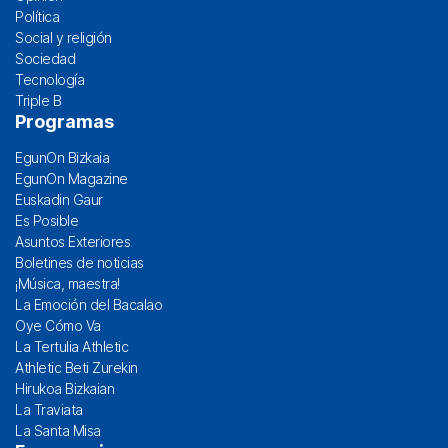
Política
Social y religión
Sociedad
Tecnología
Triple B
Programas
EgunOn Bizkaia
EgunOn Magazine
Euskadin Gaur
Es Posible
Asuntos Exteriores
Boletines de noticias
¡Música, maestra!
La Emoción del Bacalao
Oye Cómo Va
La Tertulia Athletic
Athletic Beti Zurekin
Hirukoa Bizkaian
La Traviata
La Santa Misa