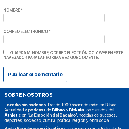
NOMBRE
*
CORREO ELECTRÓNICO
*
GUARDA MI NOMBRE, CORREO ELECTRÓNICO Y WEB EN ESTE
NAVEGADOR PARA LA PRÓXIMA VEZ QUE COMENTE.
SOBRE NOSOTROS
La radio sin cadenas
. Desde 1960 haciendo radio en Bilbao.
Actualidad y
podcast
de
Bilbao
y
Bizkaia
, los partidos del
Athletic
en
‘La Emoción del Bacalao’
, noticias de sucesos,
deportes, sociedad, cultura, política, religión y obra social.
Radio Popular – Herri Irratia
es una emisora de radio fundada