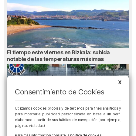
El tiempo este viernes en Bizkaia: subida
notable de las temperaturas máximas
X
Consentimiento de Cookies
Utilizamos cookies propias y de terceros para fines analíticos y
para mostrarle publicidad personalizada en base a un perfil
elaborado a partir de sus hábitos de navegación (por ejemplo,
páginas visitadas).
Recuperado el cuerpo sin vida de una mujer en
la ría de Bilbao
Para más información consulte la
política de cookies
.