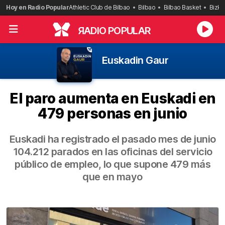
Saltar
Hoy en Radio Popular
Athletic Club de Bilbao
Bilbao
Bilbao Basket
Bizka
al
contenido
R
ADIO POPULAR
Euskadin Gaur
El paro aumenta en Euskadi en
479 personas en junio
Euskadi ha registrado el pasado mes de junio
104.212 parados en las oficinas del servicio
público de empleo, lo que supone 479 más
que en mayo