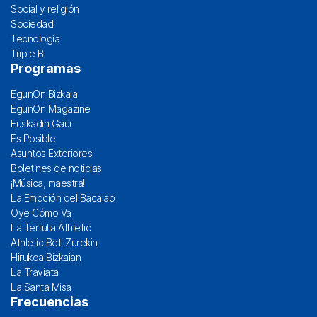
Social y religión
Sociedad
Tecnología
Triple B
Programas
EgunOn Bizkaia
EgunOn Magazine
Euskadin Gaur
Es Posible
Asuntos Exteriores
Boletines de noticias
¡Música, maestra!
La Emoción del Bacalao
Oye Cómo Va
La Tertulia Athletic
Athletic Beti Zurekin
Hirukoa Bizkaian
La Traviata
La Santa Misa
Frecuencias