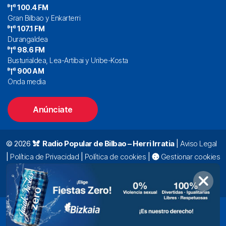
100.4 FM
Gran Bilbao y Enkarterri
107.1 FM
Durangaldea
98.6 FM
Busturialdea, Lea-Artibai y Uribe-Kosta
900 AM
Onda media
Anúnciate
© 2026
Radio Popular de Bilbao – Herri Irratia
|
Aviso Legal
|
Política de Privacidad
|
Política de cookies
|
Gestionar cookies
Alda. Mazarredo, 47 – 7º 48009 Bilbao |
94 423 92 00
|
oyentes@radiopopular.com