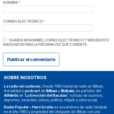
NOMBRE
*
CORREO ELECTRÓNICO
*
GUARDA MI NOMBRE, CORREO ELECTRÓNICO Y WEB EN ESTE
NAVEGADOR PARA LA PRÓXIMA VEZ QUE COMENTE.
SOBRE NOSOTROS
La radio sin cadenas
. Desde 1960 haciendo radio en Bilbao.
Actualidad y
podcast
de
Bilbao
y
Bizkaia
, los partidos del
Athletic
en
‘La Emoción del Bacalao’
, noticias de sucesos,
deportes, sociedad, cultura, política, religión y obra social.
Radio Popular – Herri Irratia
es una emisora de radio fundada
en el año 1960 y propiedad del obispado de Bilbao con una