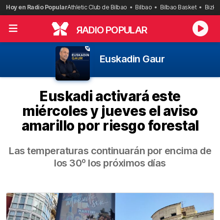
Saltar
Hoy en Radio Popular
Athletic Club de Bilbao
Bilbao
Bilbao Basket
Bizka
al
contenido
R
ADIO POPULAR
Euskadin Gaur
Euskadi activará este
miércoles y jueves el aviso
amarillo por riesgo forestal
Las temperaturas continuarán por encima de
los 30º los próximos días