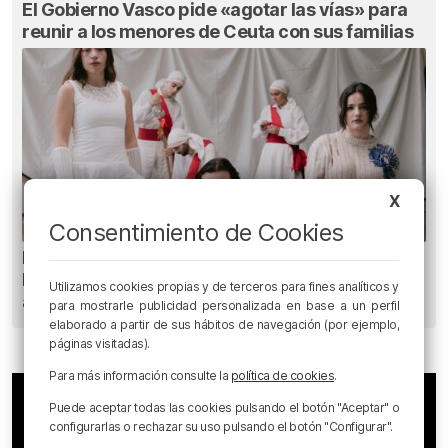
El Gobierno Vasco pide «agotar las vías» para
reunir a los menores de Ceuta con sus familias
X
Consentimiento de Cookies
Planes para este fin de semana en Bilbao,
Bizkaia y alrededores: del 30 de julio al 2 de
Utilizamos cookies propias y de terceros para fines analíticos y
agosto
para mostrarle publicidad personalizada en base a un perfil
elaborado a partir de sus hábitos de navegación (por ejemplo,
páginas visitadas).
Para más información consulte la
política de cookies
.
Puede aceptar todas las cookies pulsando el botón "Aceptar" o
configurarlas o rechazar su uso pulsando el botón "Configurar".