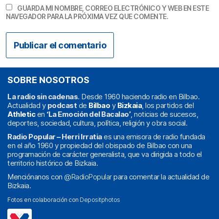
GUARDA MI NOMBRE, CORREO ELECTRÓNICO Y WEB EN ESTE
NAVEGADOR PARA LA PRÓXIMA VEZ QUE COMENTE.
SOBRE NOSOTROS
La radio sin cadenas
. Desde 1960 haciendo radio en Bilbao.
Actualidad y
podcast
de
Bilbao
y
Bizkaia
, los partidos del
Athletic
en
‘La Emoción del Bacalao’
, noticias de sucesos,
deportes, sociedad, cultura, política, religión y obra social.
Radio Popular – Herri Irratia
es una emisora de radio fundada
en el año 1960 y propiedad del obispado de Bilbao con una
programación de carácter generalista, que va dirigida a todo el
territorio histórico de Bizkaia.
Menciónanos con
@RadioPopular
para comentar la actualidad de
Bizkaia.
Fotos en colaboración con
Depositphotos