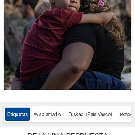
Etiquetas
Aviso amarillo
Euskadi (País Vasco)
temper