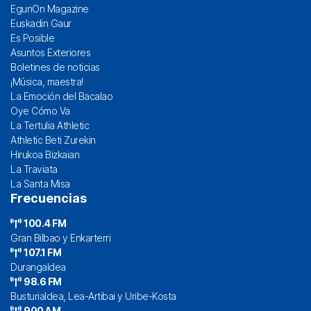
EgunOn Magazine
Euskadin Gaur
Es Posible
Asuntos Exteriores
Boletines de noticias
¡Música, maestra!
La Emoción del Bacalao
Oye Cómo Va
La Tertulia Athletic
Athletic Beti Zurekin
Hirukoa Bizkaian
La Traviata
La Santa Misa
Frecuencias
100.4 FM
Gran Bilbao y Enkarterri
107.1 FM
Durangaldea
98.6 FM
Busturialdea, Lea-Artibai y Uribe-Kosta
900 AM