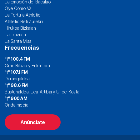
La Emoción del Bacalao
Oye Cómo Va
La Tertulia Athletic
Athletic Beti Zurekin
Hirukoa Bizkaian
La Traviata
La Santa Misa
Frecuencias
100.4 FM
Gran Bilbao y Enkarterri
107.1 FM
Durangaldea
98.6 FM
Busturialdea, Lea-Artibai y Uribe-Kosta
900 AM
Onda media
Anúnciate