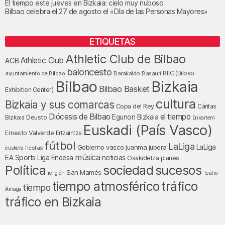
El tiempo este jueves en Bizkaia: cielo muy nuboso
Bilbao celebra el 27 de agosto el «Día de las Personas Mayores»
ETIQUETAS
Athletic Club de Bilbao
Athletic Club
ACB
baloncesto
BEC (Bilbao
ayuntamiento de Bilbao
Barakaldo
Basauri
Bilbao
Bizkaia
Bilbao Basket
Exhibition Center)
cultura
Bizkaia y sus comarcas
Copa del Rey
Cáritas
Diócesis de Bilbao
el tiempo
Egunon Bizkaia
Deusto
Bizkaia
Enkarterri
Euskadi (País Vasco)
Ernesto Valverde
Ertzaintza
fútbol
LaLiga
LaLiga
Gobierno vasco
juanma jubera
fiestas
euskera
música
EA Sports
Liga Endesa
noticias
Osakidetza
planes
Política
sociedad
sucesos
San Mamés
religión
Teatro
tráfico
tiempo atmosférico
tiempo
Arriaga
tráfico en Bizkaia