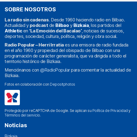
SOBRE NOSOTROS
La radio sin cadenas
. Desde 1960 haciendo radio en Bilbao.
Actualidad y
podcast
de
Bilbao
y
Bizkaia
, los partidos del
Athletic
en
‘La Emoción del Bacalao’
, noticias de sucesos,
deportes, sociedad, cultura, política, religión y obra social.
Radio Popular – Herri Irratia
es una emisora de radio fundada
en el año 1960 y propiedad del obispado de Bilbao con una
programación de carácter generalista, que va dirigida a todo el
territorio histórico de Bizkaia.
Menciónanos con
@RadioPopular
para comentar la actualidad de
Bizkaia.
Fotos en colaboración con
Depositphotos
Protegido por reCAPTCHA de Google. Se aplican su
Política de Privacidad
y
Términos del servicio
.
Noticias
Bizkaia