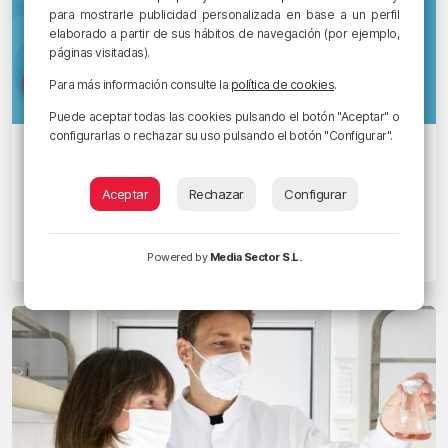
para mostrarle publicidad personalizada en base a un perfil
elaborado a partir de sus hábitos de navegación (por ejemplo,
páginas visitadas).
Para más información consulte la
política de cookies
.
Puede aceptar todas las cookies pulsando el botón "Aceptar" o
configurarlas o rechazar su uso pulsando el botón "Configurar".
DIÁLOGOS
«Va a determinar no sólo los
Aceptar
Rechazar
Configurar
ecosistemas sino las propias
sociedades»
Powered by
Media Sector S.L.
20/09/2022 • 19:26 • JUANMA JUBERA