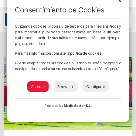
X
Consentimiento de Cookies
Etiquetas
Athletic Club
Bilbao Athletic
Utilizamos cookies propias y de terceros para fines analíticos y
para mostrarle publicidad personalizada en base a un perfil
elaborado a partir de sus hábitos de navegación (por ejemplo,
TAMBIÉN TE PUEDE INTERESAR...
páginas visitadas).
Para más información consulte la
política de cookies
.
Puede aceptar todas las cookies pulsando el botón "Aceptar" o
configurarlas o rechazar su uso pulsando el botón "Configurar".
Aceptar
Rechazar
Configurar
Powered by
Media Sector S.L.