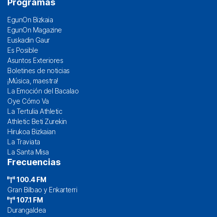
Programas
EgunOn Bizkaia
EgunOn Magazine
Euskadin Gaur
Es Posible
Asuntos Exteriores
Boletines de noticias
¡Música, maestra!
La Emoción del Bacalao
Oye Cómo Va
La Tertulia Athletic
Athletic Beti Zurekin
Hirukoa Bizkaian
La Traviata
La Santa Misa
Frecuencias
100.4 FM
Gran Bilbao y Enkarterri
107.1 FM
Durangaldea