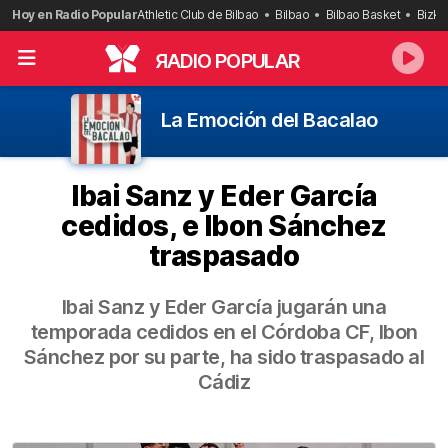
Saltar
Hoy en Radio Popular
Athletic Club de Bilbao
Bilbao
Bilbao Basket
Bizka
al
contenido
R
ADIO POPULAR
La Emoción del Bacalao
Ibai Sanz y Eder García
cedidos, e Ibon Sánchez
traspasado
Ibai Sanz y Eder García jugarán una
temporada cedidos en el Córdoba CF, Ibon
Sánchez por su parte, ha sido traspasado al
Cádiz