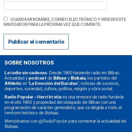
GUARDA MI NOMBRE, CORREO ELECTRÓNICO Y WEB EN ESTE
NAVEGADOR PARA LA PRÓXIMA VEZ QUE COMENTE.
SOBRE NOSOTROS
La radio sin cadenas
. Desde 1960 haciendo radio en Bilbao.
Actualidad y
podcast
de
Bilbao
y
Bizkaia
, los partidos del
Athletic
en
‘La Emoción del Bacalao’
, noticias de sucesos,
deportes, sociedad, cultura, política, religión y obra social.
Radio Popular – Herri Irratia
es una emisora de radio fundada
en el año 1960 y propiedad del obispado de Bilbao con una
programación de carácter generalista, que va dirigida a todo el
territorio histórico de Bizkaia.
Menciónanos con
@RadioPopular
para comentar la actualidad de
Bizkaia.