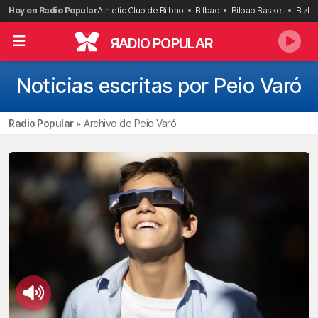
Saltar
Hoy en Radio Popular
Athletic Club de Bilbao
Bilbao
Bilbao Basket
Bizka
al
contenido
R
ADIO POPULAR
Noticias escritas por Peio Varó
Radio Popular
»
Archivo de Peio Varó