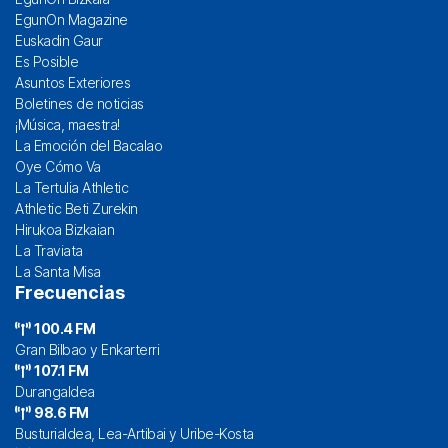
EgunOn Magazine
Euskadin Gaur
Es Posible
Asuntos Exteriores
Boletines de noticias
¡Música, maestra!
La Emoción del Bacalao
Oye Cómo Va
La Tertulia Athletic
Athletic Beti Zurekin
Hirukoa Bizkaian
La Traviata
La Santa Misa
Frecuencias
100.4 FM
Gran Bilbao y Enkarterri
107.1 FM
Durangaldea
98.6 FM
Busturialdea, Lea-Artibai y Uribe-Kosta