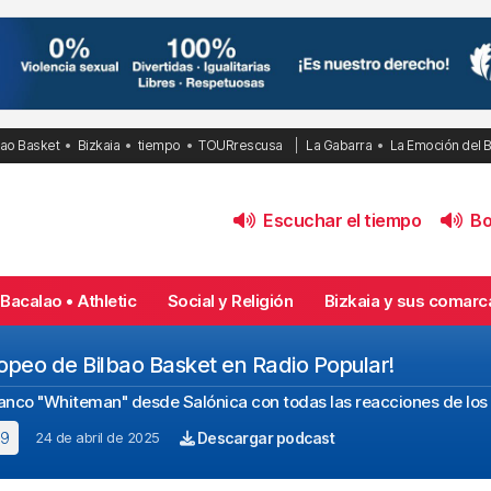
bao Basket
Bizkaia
tiempo
TOURrescusa
La Gabarra
La Emoción del 
Escuchar el tiempo
Bol
Bacalao • Athletic
Social y Religión
Bizkaia y sus comarc
europeo de Bilbao Basket en Radio Popular!
lanco "Whiteman" desde Salónica con todas las reacciones de los 
39
24 de abril de 2025
Descargar podcast