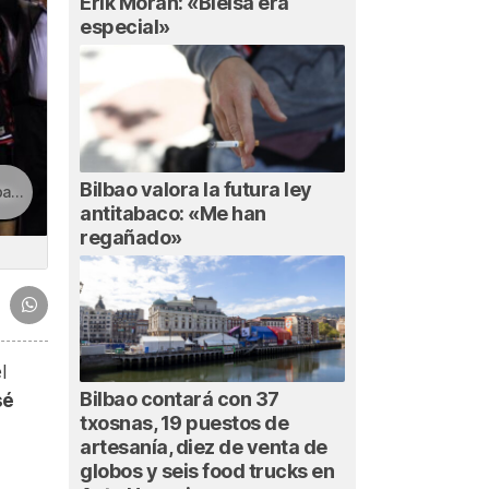
Erik Morán: «Bielsa era
especial»
Bilbao valora la futura ley
r!
antitabaco: «Me han
regañado»
l
Bilbao contará con 37
sé
txosnas, 19 puestos de
artesanía, diez de venta de
globos y seis food trucks en