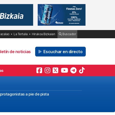
Bacalao
La Tertulia
Hirukoa Bizkaian
Buscador
etín de noticias
Escuchar en directo
as
protagonistas a pie de pista