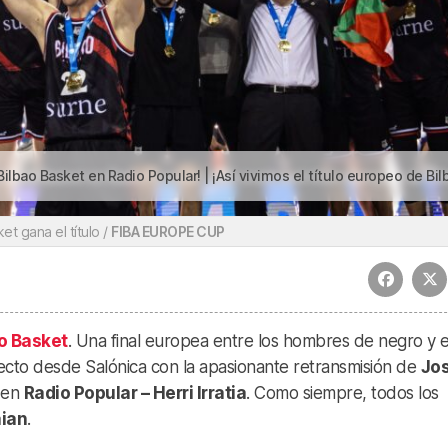
sket en Radio Popular! | ¡Así vivimos el título europeo de Bilbao Basket en Radio Popula
et gana el título /
FIBA EUROPE CUP
o Basket
. Una final europea entre los hombres de negro y e
cto desde Salónica con la apasionante retransmisión de
Jo
 en
Radio Popular – Herri Irratia
. Como siempre, todos los
aian
.