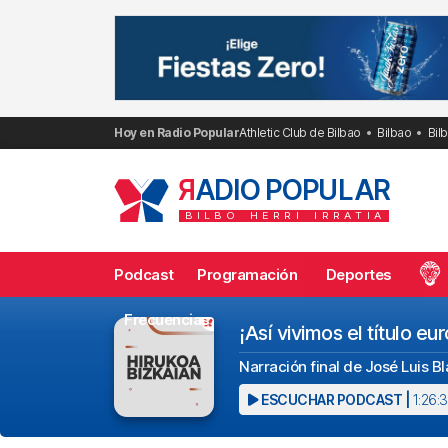
Saltar
al
contenido
Hoy en Radio Popular
Athletic Club de Bilbao
Bilbao
Bil
R
ADIO POPULAR
BILBO
HERRI
IRRATIA
Podcast
Programación
Deportes
Frecuencias
¡Así vivimos el título 
Narración final de José Luis B
ESCUCHAR PODCAST |
1:26: