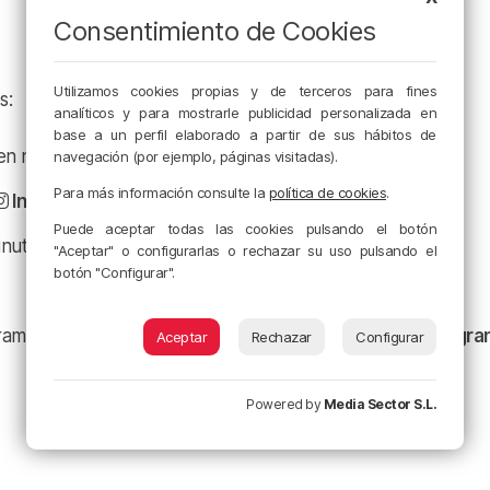
Consentimiento de Cookies
Utilizamos cookies propias y de terceros para fines
s:
analíticos y para mostrarle publicidad personalizada en
base a un perfil elaborado a partir de sus hábitos de
a en nuestro
Facebook
navegación (por ejemplo, páginas visitadas).
Para más información consulte la
política de cookies
.
Instagram
Puede aceptar todas las cookies pulsando el botón
minuto en
X
"Aceptar" o configurarlas o rechazar su uso pulsando el
botón "Configurar".
ramación y nuestras noticias en nuestro
canal de Telegr
Aceptar
Rechazar
Configurar
Powered by
Media Sector S.L.