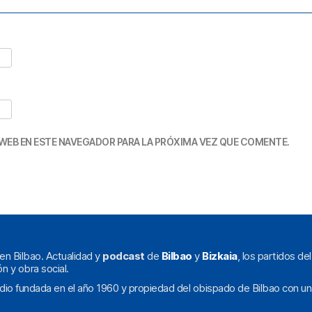
WEB EN ESTE NAVEGADOR PARA LA PRÓXIMA VEZ QUE COMENTE.
en Bilbao. Actualidad y
podcast
de
Bilbao
y
Bizkaia
, los partidos de
ón y obra social.
dio fundada en el año 1960 y propiedad del obispado de Bilbao con un