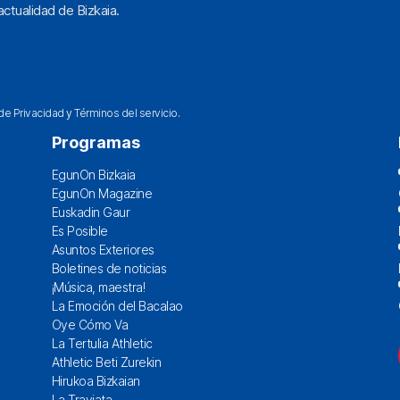
ctualidad de Bizkaia.
 de Privacidad
y
Términos del servicio
.
Programas
EgunOn Bizkaia
EgunOn Magazine
Euskadin Gaur
Es Posible
Asuntos Exteriores
Boletines de noticias
¡Música, maestra!
La Emoción del Bacalao
Oye Cómo Va
La Tertulia Athletic
Athletic Beti Zurekin
Hirukoa Bizkaian
La Traviata