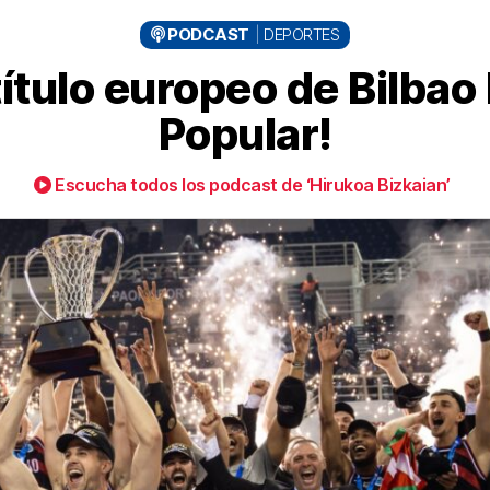
PODCAST
DEPORTES
título europeo de Bilba
Popular!
Escucha todos los podcast de ‘Hirukoa Bizkaian’