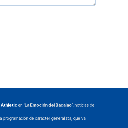
l
Athletic
en
‘La Emoción del Bacalao’
, noticias de
a programación de carácter generalista, que va