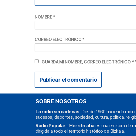
NOMBRE
*
CORREO ELECTRÓNICO
*
GUARDA MI NOMBRE, CORREO ELECTRÓNICO Y 
SOBRE NOSOTROS
La radio sin cadenas
. Desde 1960 haciendo radio 
sucesos, deportes, sociedad, cultura, política, religi
Radio Popular – Herri Irratia
es una emisora de ra
dirigida a todo el territorio histórico de Bizkaia.