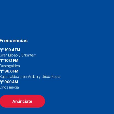
Frecuencias
100.4 FM
Gran Bilbao y Enkarterri
107.1 FM
Durangaldea
98.6 FM
Busturialdea, Lea-Artibai y Uribe-Kosta
900 AM
Onda media
Anúnciate