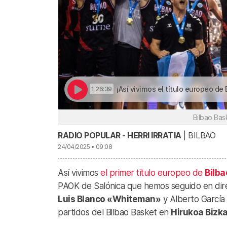
¡Así vivimos el título europeo de Bilbao Ba
1:26:39
Bilbao Bask
RADIO POPULAR - HERRI IRRATIA
| BILBAO
24/04/2025 • 09:08
Así vivimos
el primer título europeo de
Bilba
PAOK de Salónica que hemos seguido en dire
Luis Blanco «Whiteman»
y Alberto García
partidos del Bilbao Basket en
Hirukoa Bizk