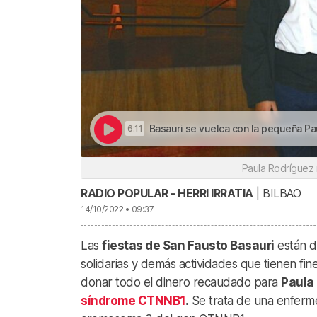
Basauri se vuelca con la pequeña Paula en la lucha co
6:11
Paula Rodríguez 
RADIO POPULAR - HERRI IRRATIA
| BILBAO
14/10/2022 • 09:37
Las
fiestas de San Fausto Basauri
están d
solidarias y demás actividades que tienen fi
donar todo el dinero recaudado para
Paula
síndrome CTNNB1
.
Se trata de una enferme