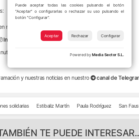
Puede aceptar todas las cookies pulsando el botón
s:
"Aceptar" o configurarlas o rechazar su uso pulsando el
botón "Configurar".
a en nuestro
Facebook
Aceptar
Rechazar
Configurar
Instagram
minuto en
X
Powered by
Media Sector S.L.
ramación y nuestras noticias en nuestro
canal de Telegr
nes solidarias
Estibaliz Martín
Paula Rodríguez
San Faus
TAMBIÉN TE PUEDE INTERESAR..