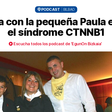
PODCAST
BILBAO
a con la pequeña Paula e
el síndrome CTNNB1
Escucha todos los podcast de ‘EgunOn Bizkaia’