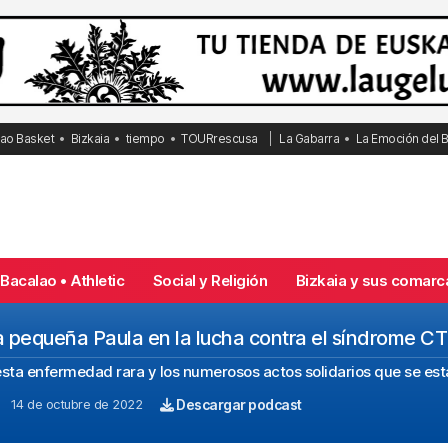
bao Basket
Bizkaia
tiempo
TOURrescusa
La Gabarra
La Emoción del 
Bacalao • Athletic
Social y Religión
Bizkaia y sus comarc
la pequeña Paula en la lucha contra el síndrome 
 esta enfermedad rara y los numerosos actos solidarios que se es
14 de octubre de 2022
Descargar podcast