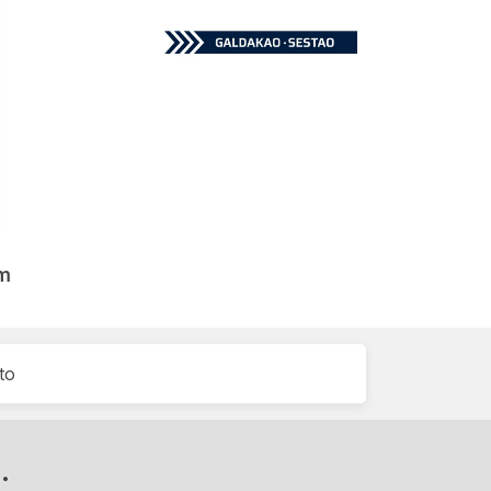
am
to
.