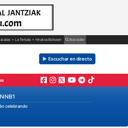
Bacalao
La Tertulia
Hirukoa Bizkaian
Buscador
Escuchar en directo
as
CTNNB1
tán celebrando