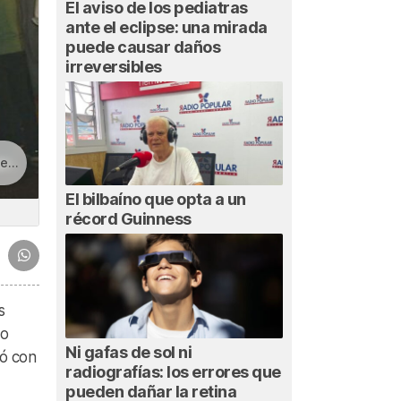
El aviso de los pediatras
ante el eclipse: una mirada
puede causar daños
irreversibles
B1
El bilbaíno que opta a un
récord Guinness
s
do
Ni gafas de sol ni
ió con
radiografías: los errores que
pueden dañar la retina