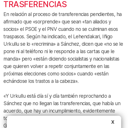
TRASFERENCIAS
En relación al proceso de transferencias pendientes, ha
afirmado que «sorprende» que sean «tan aliados y
socios» el PSOE y el PNV cuando no se culminan esos
traspasos. Según ha indicado, el Lehendakari, Iñigo
Urkullu se lo «recrimina» a Sánchez, dicen que «no se le
pone ni al teléfono ni le responde a las cartas que le
manda» pero «están diciendo socialistas y nacionalistas
que quieren volver a repetir conjuntamente en las
próximas elecciones como socios» cuando «están
echándose los trastos a la cabeza».
«Y Urkullu está día sí y día también reprochando a
Sánchez que no llegan las transferencias, que había un
acuerdo, que hay un incumplimiento, evidentemente
todo eso demuestra que hay una crisis entre entre el
X
Gobierno vasco y el Gobierno central y que las