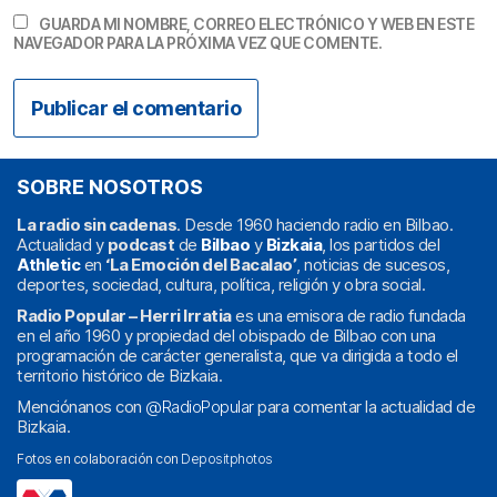
GUARDA MI NOMBRE, CORREO ELECTRÓNICO Y WEB EN ESTE
NAVEGADOR PARA LA PRÓXIMA VEZ QUE COMENTE.
SOBRE NOSOTROS
La radio sin cadenas
. Desde 1960 haciendo radio en Bilbao.
Actualidad y
podcast
de
Bilbao
y
Bizkaia
, los partidos del
Athletic
en
‘La Emoción del Bacalao’
, noticias de sucesos,
deportes, sociedad, cultura, política, religión y obra social.
Radio Popular – Herri Irratia
es una emisora de radio fundada
en el año 1960 y propiedad del obispado de Bilbao con una
programación de carácter generalista, que va dirigida a todo el
territorio histórico de Bizkaia.
Menciónanos con
@RadioPopular
para comentar la actualidad de
Bizkaia.
Fotos en colaboración con
Depositphotos