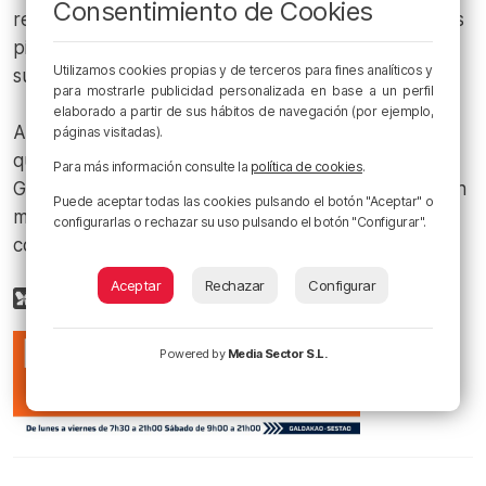
Consentimiento de Cookies
relaciones no son tan apropiadas y tan buenas como las
pintan en determinadas ocasiones, y a esas quejas se
Utilizamos cookies propias y de terceros para fines analíticos y
suma también Ortuzar y el PNV», ha indicado.
para mostrarle publicidad personalizada en base a un perfil
elaborado a partir de sus hábitos de navegación (por ejemplo,
A su juicio, existe un «deterioro» y todo eso se debe a
páginas visitadas).
que el Gobierno de Sánchez «no es de fiar, es un mal
Para más información consulte la
política de cookies
.
Gobierno, un «desastroso» gobierno que ha querido, en
Puede aceptar todas las cookies pulsando el botón "Aceptar" o
muchas ocasiones, trabajar unilateralmente sin contar
configurarlas o rechazar su uso pulsando el botón "Configurar".
con las comunidades autónomas».
Aceptar
Rechazar
Configurar
Powered by
Media Sector S.L.