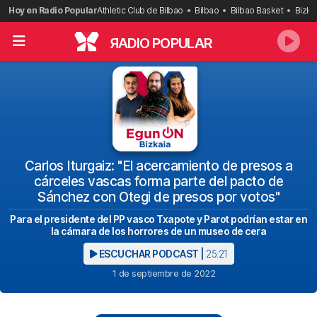
Saltar
Hoy en Radio Popular
Athletic Club de Bilbao
Bilbao
Bilbao Basket
Bizka
al
contenido
R
ADIO POPULAR
Carlos Iturgaiz: "El acercamiento de presos a
cárceles vascas forma parte del pacto de
Sánchez con Otegi de presos por votos"
Para el presidente del PP vasco Txapote y Parot podrían estar en
la cámara de los horrores de un museo de cera
ESCUCHAR PODCAST |
25:21
1 de septiembre de 2022