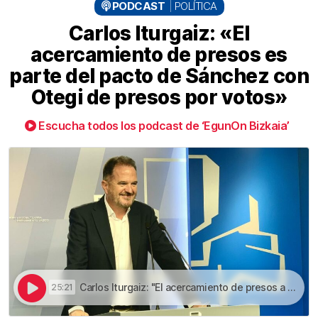
PODCAST
POLÍTICA
Carlos Iturgaiz: «El
acercamiento de presos es
parte del pacto de Sánchez con
Otegi de presos por votos»
Escucha todos los podcast de ‘EgunOn Bizkaia’
Carlos Iturgaiz: "El acercamiento de presos a cárceles vascas forma parte del pacto de Sánchez con Otegi de presos por votos" | Carlos Iturgaiz: «El acercamiento de presos es parte del pacto de Sánchez con Otegi de presos por votos»
25:21