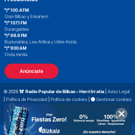
100.4 FM
Gran Bilbao y Enkarterri
107.1 FM
Durangaldea
98.6 FM
Busturialdea, Lea-Artibai y Uribe-Kosta
900 AM
Onda media
Anúnciate
© 2026
Radio Popular de Bilbao – Herri Irratia
|
Aviso Legal
|
Política de Privacidad
|
Política de cookies
|
Gestionar cookies
Alda. Mazarredo, 47 – 7º 48009 Bilbao |
94 423 92 00
|
oyentes@radiopopular.com