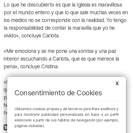
Lo que he descubierto es que la Iglesia es maravillosa
por el mundo entero y que lo que sale muchas veces en
los medios no se corresponde con la realidad. Yo tengo
la responsabilidad de contar la maravilla que yo he
vivido», concluye Carlota.
«Me emociona y se me pone una sonrisa y una paz
interior escuchando a Carlota, que es que merece la
pena», concluye Cristina.
«Es bueno que tengamos la oportunidad el miércoles
X
que viene de escuchar a Carlota. Debido a la afluencia
Consentimiento de Cookies
prevista, es necesaria inscripción previa, a través del
teléfono 639159222 o en el correo:
Utilizamos cookies propias y de terceros para fines analíticos y
hospitalidadvizcaina@gmail.com», concluye Ana.
para mostrarle publicidad personalizada en base a un perfil
elaborado a partir de sus hábitos de navegación (por ejemplo,
páginas visitadas).