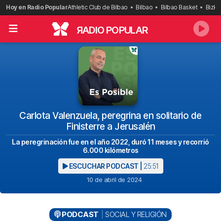
Saltar
Hoy en Radio Popular
Athletic Club de Bilbao
Bilbao
Bilbao Basket
Bizka
al
contenido
R
ADIO POPULAR
Carlota Valenzuela, peregrina en solitario de
Finisterre a Jerusalén
La peregrinación fue en el año 2022, duró 11 meses y recorrió
6.000 kilómetros
ESCUCHAR PODCAST |
25:51
10 de abril de 2024
PODCAST
SOCIAL Y RELIGIÓN