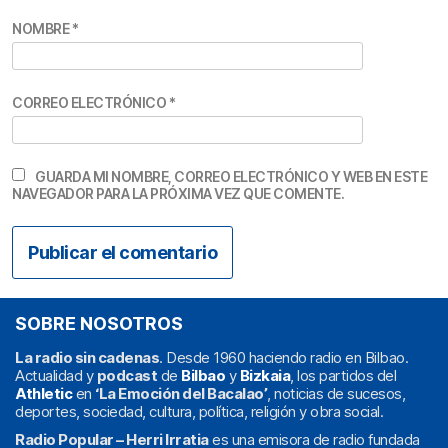
NOMBRE
*
CORREO ELECTRÓNICO
*
GUARDA MI NOMBRE, CORREO ELECTRÓNICO Y WEB EN ESTE
NAVEGADOR PARA LA PRÓXIMA VEZ QUE COMENTE.
SOBRE NOSOTROS
La radio sin cadenas
. Desde 1960 haciendo radio en Bilbao.
Actualidad y
podcast
de
Bilbao
y
Bizkaia
, los partidos del
Athletic
en
‘La Emoción del Bacalao’
, noticias de sucesos,
deportes, sociedad, cultura, política, religión y obra social.
Radio Popular – Herri Irratia
es una emisora de radio fundada