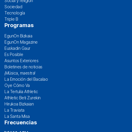
Social y religión
Sociedad
Tecnología
Triple B
Programas
EgunOn Bizkaia
EgunOn Magazine
Euskadin Gaur
Es Posible
Asuntos Exteriores
Boletines de noticias
¡Música, maestra!
La Emoción del Bacalao
Oye Cómo Va
La Tertulia Athletic
Athletic Beti Zurekin
Hirukoa Bizkaian
La Traviata
La Santa Misa
Frecuencias