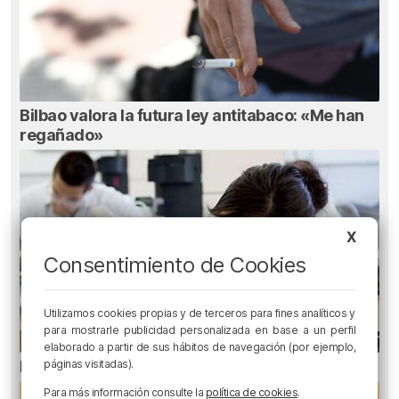
Bilbao valora la futura ley antitabaco: «Me han
regañado»
X
Consentimiento de Cookies
Utilizamos cookies propias y de terceros para fines analíticos y
para mostrarle publicidad personalizada en base a un perfil
elaborado a partir de sus hábitos de navegación (por ejemplo,
páginas visitadas).
Los hombres deciden qué se publica en ciencia
Para más información consulte la
política de cookies
.