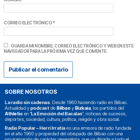
CORREO ELECTRÓNICO
*
GUARDA MI NOMBRE, CORREO ELECTRÓNICO Y WEB EN ESTE
NAVEGADOR PARA LA PRÓXIMA VEZ QUE COMENTE.
SOBRE NOSOTROS
La radio sin cadenas
. Desde 1960 haciendo radio en Bilbao.
Actualidad y
podcast
de
Bilbao
y
Bizkaia
, los partidos del
Athletic
en
‘La Emoción del Bacalao’
, noticias de sucesos,
deportes, sociedad, cultura, política, religión y obra social.
Radio Popular – Herri Irratia
es una emisora de radio fundada
en el año 1960 y propiedad del obispado de Bilbao con una
programación de carácter generalista, que va dirigida a todo el