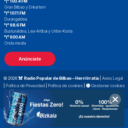
100.4 FM
Gran Bilbao y Enkarterri
107.1 FM
Durangaldea
98.6 FM
Busturialdea, Lea-Artibai y Uribe-Kosta
900 AM
Onda media
Anúnciate
© 2026
Radio Popular de Bilbao – Herri Irratia
|
Aviso Legal
|
Política de Privacidad
|
Política de cookies
|
Gestionar cookies
Alda. Mazarredo, 47 – 7º 48009 Bilbao |
94 423 92 00
|
oyentes@radiopopular.com