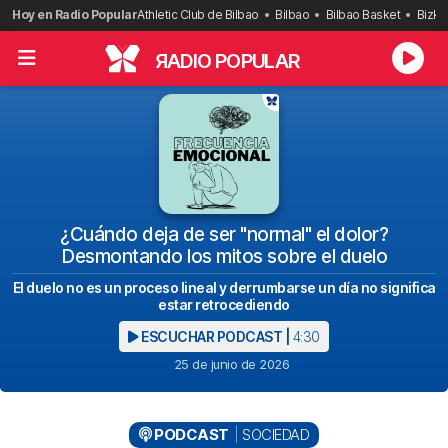
Saltar
Hoy en Radio Popular
Athletic Club de Bilbao
Bilbao
Bilbao Basket
Bizka
al
contenido
R
ADIO POPULAR
¿Cuándo deja de ser "normal" el dolor?
Desmontando los mitos sobre el duelo
El duelo no es un proceso lineal y derrumbarse un día no significa
estar retrocediendo
ESCUCHAR PODCAST |
4:30
25 de junio de 2026
PODCAST
SOCIEDAD