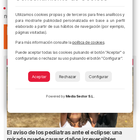
Recibe las actualizaciones de nuestra programación y
Utilizamos cookies propias y de terceros para fines analíticos y
nuestras noticias en nuestro
canal de Telegram
para mostrarle publicidad personalizada en base a un perfil
elaborado a partir de sus hábitos de navegación (por ejemplo,
páginas visitadas).
Para más información consulte la
política de cookies
.
Puede aceptar todas las cookies pulsando el botón "Aceptar" o
configurarlas o rechazar su uso pulsando el botón "Configurar".
LO MÁS ESCUCHADO
Aceptar
Rechazar
Configurar
Powered by
Media Sector S.L.
El aviso de los pediatras ante el eclipse: una
mirada puede causar daños irreversibles