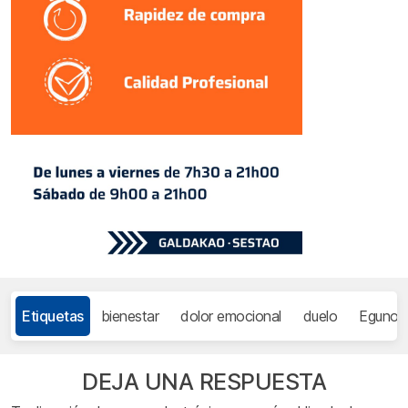
Etiquetas
bienestar
dolor emocional
duelo
Egunon 
DEJA UNA RESPUESTA