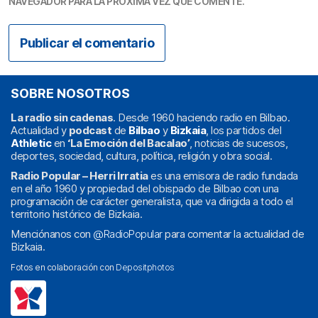
NAVEGADOR PARA LA PRÓXIMA VEZ QUE COMENTE.
SOBRE NOSOTROS
La radio sin cadenas
. Desde 1960 haciendo radio en Bilbao.
Actualidad y
podcast
de
Bilbao
y
Bizkaia
, los partidos del
Athletic
en
‘La Emoción del Bacalao’
, noticias de sucesos,
deportes, sociedad, cultura, política, religión y obra social.
Radio Popular – Herri Irratia
es una emisora de radio fundada
en el año 1960 y propiedad del obispado de Bilbao con una
programación de carácter generalista, que va dirigida a todo el
territorio histórico de Bizkaia.
Menciónanos con
@RadioPopular
para comentar la actualidad de
Bizkaia.
Fotos en colaboración con
Depositphotos