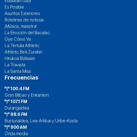
Euskadin Gaur
Es Posible
Asuntos Exteriores
Boletines de noticias
¡Música, maestra!
La Emoción del Bacalao
Oye Cómo Va
La Tertulia Athletic
Athletic Beti Zurekin
Hirukoa Bizkaian
La Traviata
La Santa Misa
Frecuencias
100.4 FM
Gran Bilbao y Enkarterri
107.1 FM
Durangaldea
98.6 FM
Busturialdea, Lea-Artibai y Uribe-Kosta
900 AM
Onda media