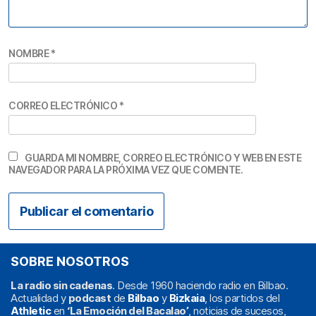
NOMBRE
*
CORREO ELECTRÓNICO
*
GUARDA MI NOMBRE, CORREO ELECTRÓNICO Y WEB EN ESTE
NAVEGADOR PARA LA PRÓXIMA VEZ QUE COMENTE.
SOBRE NOSOTROS
La radio sin cadenas
. Desde 1960 haciendo radio en Bilbao.
Actualidad y
podcast
de
Bilbao
y
Bizkaia
, los partidos del
Athletic
en
‘La Emoción del Bacalao’
, noticias de sucesos,