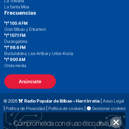
La Traviata
La Santa Misa
Frecuencias
100.4 FM
Gran Bilbao y Enkarterri
107.1 FM
Durangaldea
98.6 FM
Busturialdea, Lea-Artibai y Uribe-Kosta
900 AM
Onda media
Anúnciate
© 2026
Radio Popular de Bilbao – Herri Irratia
|
Aviso Legal
|
Política de Privacidad
|
Política de cookies
|
Gestionar cookies
Alda. Mazarredo, 47 – 7º 48009 Bilbao |
94 423 92 00
|
oyentes@radiopopular.com