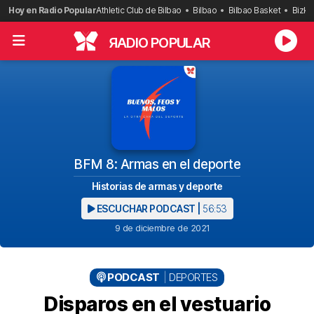
Saltar
Hoy en Radio Popular
Athletic Club de Bilbao
Bilbao
Bilbao Basket
Bizka
al
contenido
R
ADIO POPULAR
BFM 8: Armas en el deporte
Historias de armas y deporte
ESCUCHAR PODCAST |
56:53
9 de diciembre de 2021
PODCAST
DEPORTES
Disparos en el vestuario