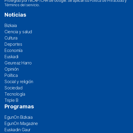
Protegido por reCAPTCHA de Google. Se aplican su
Política de Privacidad
y
Términos del servicio
.
Noticias
Bizkaia
Ciencia y salud
Cultura
Deportes
Economía
Euskadi
Geureaz Harro
Opinión
Política
Social y religión
Sociedad
Tecnología
Triple B
Programas
EgunOn Bizkaia
EgunOn Magazine
Euskadin Gaur