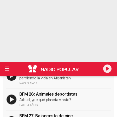
BFM: Mudanza deportiva
Franquicias que se marcharon de su ciudad
HACE 3 AÑOS
BFM: Desafiando a la NFL
De la AAFC a la XFL
HACE 3 AÑOS
BFM: No todos los cómics llevan capa
Repasamos nuestras historietas deportivas favoritas
HACE 3 AÑOS
BFM: Todo por la patria
Pat Tillman dejó la NFL alistarse en el ejército y terminó
perdiendo la vida en Afganistán
HACE 3 AÑOS
BFM 28: Animales deportistas
Airbud, ¿de qué planeta viniste?
HACE 4 AÑOS
BFM 27: Baloncesto de cine