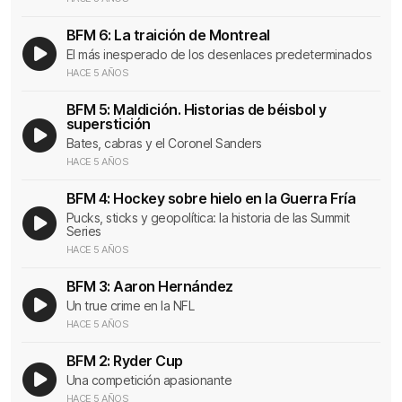
BFM 6: La traición de Montreal
El más inesperado de los desenlaces predeterminados
HACE 5 AÑOS
BFM 5: Maldición. Historias de béisbol y
superstición
Bates, cabras y el Coronel Sanders
HACE 5 AÑOS
BFM 4: Hockey sobre hielo en la Guerra Fría
Pucks, sticks y geopolítica: la historia de las Summit
Series
X
HACE 5 AÑOS
Consentimiento de Cookies
BFM 3: Aaron Hernández
Un true crime en la NFL
Utilizamos cookies propias y de terceros para fines analíticos y
HACE 5 AÑOS
para mostrarle publicidad personalizada en base a un perfil
elaborado a partir de sus hábitos de navegación (por ejemplo,
BFM 2: Ryder Cup
páginas visitadas).
Una competición apasionante
HACE 5 AÑOS