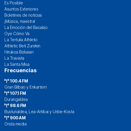
Es Posible
Asuntos Exteriores
Boletines de noticias
¡Música, maestra!
La Emoción del Bacalao
Oye Cómo Va
La Tertulia Athletic
Athletic Beti Zurekin
Hirukoa Bizkaian
La Traviata
La Santa Misa
Frecuencias
100.4 FM
Gran Bilbao y Enkarterri
107.1 FM
Durangaldea
98.6 FM
Busturialdea, Lea-Artibai y Uribe-Kosta
900 AM
Onda media