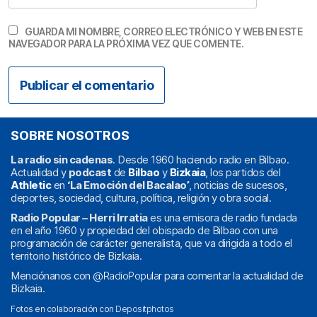
GUARDA MI NOMBRE, CORREO ELECTRÓNICO Y WEB EN ESTE
NAVEGADOR PARA LA PRÓXIMA VEZ QUE COMENTE.
SOBRE NOSOTROS
La radio sin cadenas
. Desde 1960 haciendo radio en Bilbao.
Actualidad y
podcast
de
Bilbao
y
Bizkaia
, los partidos del
Athletic
en
‘La Emoción del Bacalao’
, noticias de sucesos,
deportes, sociedad, cultura, política, religión y obra social.
Radio Popular – Herri Irratia
es una emisora de radio fundada
en el año 1960 y propiedad del obispado de Bilbao con una
programación de carácter generalista, que va dirigida a todo el
territorio histórico de Bizkaia.
Menciónanos con
@RadioPopular
para comentar la actualidad de
Bizkaia.
Fotos en colaboración con
Depositphotos