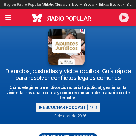
Saltar
Hoy en Radio Popular
Athletic Club de Bilbao
Bilbao
Bilbao Basket
Bizka
al
contenido
R
ADIO POPULAR
Divorcios, custodias y vicios ocultos: Guía rápida
para resolver conflictos legales comunes
Cómo elegir entre el divorcio notarial o judicial, gestionar la
vivienda tras una ruptura y cómo reclamar ante la aparición de
termitas
ESCUCHAR PODCAST |
7:03
9 de abril de 2026