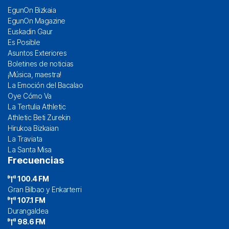
EgunOn Bizkaia
EgunOn Magazine
Euskadin Gaur
Es Posible
Asuntos Exteriores
Boletines de noticias
¡Música, maestra!
La Emoción del Bacalao
Oye Cómo Va
La Tertulia Athletic
Athletic Beti Zurekin
Hirukoa Bizkaian
La Traviata
La Santa Misa
Frecuencias
100.4 FM
Gran Bilbao y Enkarterri
107.1 FM
Durangaldea
98.6 FM