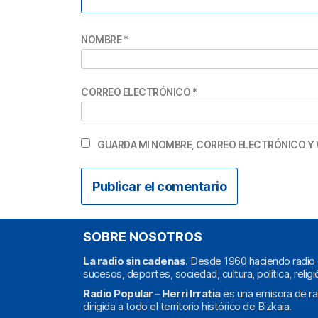
NOMBRE
*
CORREO ELECTRÓNICO
*
GUARDA MI NOMBRE, CORREO ELECTRÓNICO Y 
SOBRE NOSOTROS
La radio sin cadenas
. Desde 1960 haciendo radio 
sucesos, deportes, sociedad, cultura, política, religi
Radio Popular – Herri Irratia
es una emisora de ra
dirigida a todo el territorio histórico de Bizkaia.