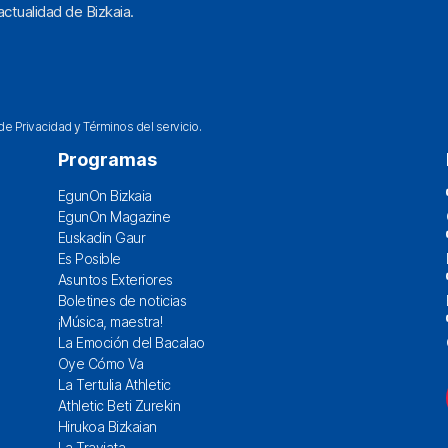
ctualidad de Bizkaia.
 de Privacidad
y
Términos del servicio
.
Programas
EgunOn Bizkaia
EgunOn Magazine
Euskadin Gaur
Es Posible
Asuntos Exteriores
Boletines de noticias
¡Música, maestra!
La Emoción del Bacalao
Oye Cómo Va
La Tertulia Athletic
Athletic Beti Zurekin
Hirukoa Bizkaian
La Traviata