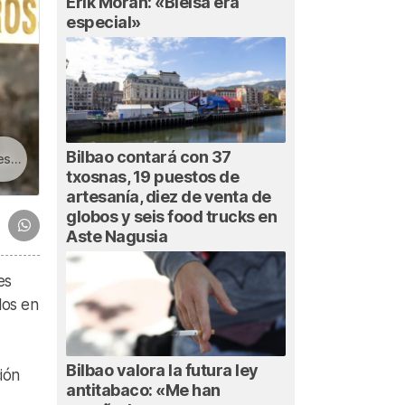
Erik Morán: «Bielsa era
especial»
Bilbao contará con 37
nal
txosnas, 19 puestos de
artesanía, diez de venta de
globos y seis food trucks en
Aste Nagusia
es
los en
Bilbao valora la futura ley
ión
antitabaco: «Me han