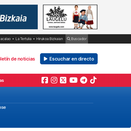
Bacalao
La Tertulia
Hirukoa Bizkaian
Buscador
etín de noticias
Escuchar en directo
as
nse