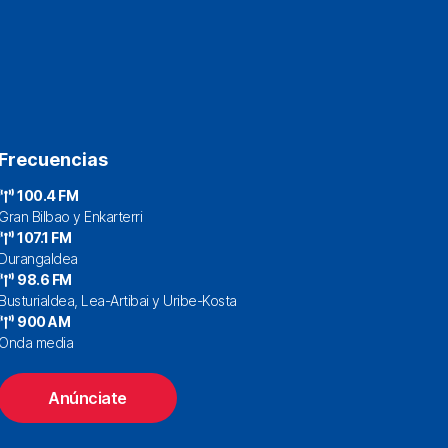
Frecuencias
100.4 FM
Gran Bilbao y Enkarterri
107.1 FM
Durangaldea
98.6 FM
Busturialdea, Lea-Artibai y Uribe-Kosta
900 AM
Onda media
Anúnciate