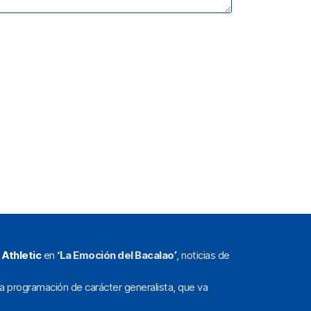
l
Athletic
en
‘La Emoción del Bacalao’
, noticias de
a programación de carácter generalista, que va