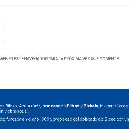
WEB EN ESTE NAVEGADOR PARA LA PRÓXIMA VEZ QUE COMENTE.
en Bilbao. Actualidad y
podcast
de
Bilbao
y
Bizkaia
, los partidos de
ón y obra social.
dio fundada en el año 1960 y propiedad del obispado de Bilbao con un