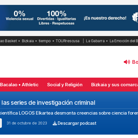
bao Basket
Bizkaia
tiempo
TOURrescusa
La Gabarra
La Emoción del 
Bol
Bacalao • Athletic
Social y Religión
Bizkaia y sus comarc
las series de investigación criminal
científica LOGOS Elkartea desmonta creencias sobre ciencia fore
31 de octubre de 2023
Descargar podcast