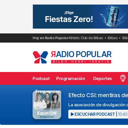
Saltar
al
contenido
Hoy en Radio Popular
Athletic Club de Bilbao
Bilbao
Bil
R
ADIO POPULAR
BILBO
HERRI
IRRATIA
Podcast
Programación
Deportes
Frecuencias
Efecto CSI: mentiras de 
La asociación de divulgación 
ESCUCHAR PODCAST |
10:40