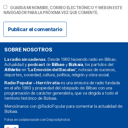
GUARDA MI NOMBRE, CORREO ELECTRÓNICO Y WEB EN ESTE
NAVEGADOR PARA LA PRÓXIMA VEZ QUE COMENTE.
SOBRE NOSOTROS
La radio sin cadenas
. Desde 1960 haciendo radio en Bilbao.
Actualidad y
podcast
de
Bilbao
y
Bizkaia
, los partidos del
Athletic
en
‘La Emoción del Bacalao’
, noticias de sucesos,
deportes, sociedad, cultura, política, religión y obra social.
Radio Popular – Herri Irratia
es una emisora de radio fundada
en el año 1960 y propiedad del obispado de Bilbao con una
programación de carácter generalista, que va dirigida a todo el
territorio histórico de Bizkaia.
Menciónanos con
@RadioPopular
para comentar la actualidad de
Bizkaia.
Fotos en colaboración con
Depositphotos