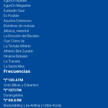
EgunOn Bizkaia
EgunOn Magazine
Euskadin Gaur
Es Posible
Asuntos Exteriores
Boletines de noticias
¡Música, maestra!
La Emoción del Bacalao
Oye Cómo Va
La Tertulia Athletic
Athletic Beti Zurekin
Hirukoa Bizkaian
La Traviata
La Santa Misa
Frecuencias
100.4 FM
Gran Bilbao y Enkarterri
107.1 FM
Durangaldea
98.6 FM
Busturialdea, Lea-Artibai y Uribe-Kosta