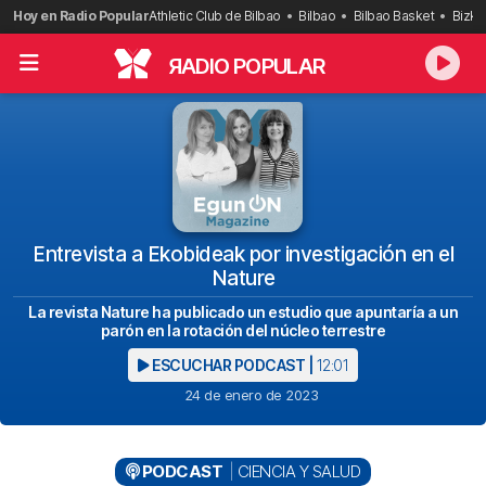
Saltar
Hoy en Radio Popular
Athletic Club de Bilbao
Bilbao
Bilbao Basket
Bizka
al
contenido
R
ADIO POPULAR
Entrevista a Ekobideak por investigación en el
Nature
La revista Nature ha publicado un estudio que apuntaría a un
parón en la rotación del núcleo terrestre
ESCUCHAR PODCAST |
12:01
24 de enero de 2023
PODCAST
CIENCIA Y SALUD