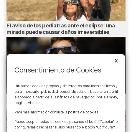
El aviso de los pediatras ante el eclipse: una
mirada puede causar daños irreversibles
X
Consentimiento de Cookies
Utilizamos cookies propias y de terceros para fines analíticos y
para mostrarle publicidad personalizada en base a un perfil
elaborado a partir de sus hábitos de navegación (por ejemplo,
Ni gafas de sol ni radiografías: los errores que
páginas visitadas).
pueden dañar la retina durante el eclipse
Para más información consulte la
política de cookies
.
Puede aceptar todas las cookies pulsando el botón "Aceptar" o
configurarlas o rechazar su uso pulsando el botón "Configurar".