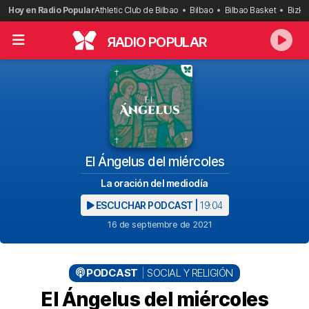
Saltar
Hoy en Radio Popular
Athletic Club de Bilbao
Bilbao
Bilbao Basket
Bizka
al
contenido
R
ADIO POPULAR
El Ángelus del miércoles
La oración del mediodía
ESCUCHAR PODCAST |
19:04
16 de septiembre de 2021
PODCAST
SOCIAL Y RELIGIÓN
El Ángelus del miércoles