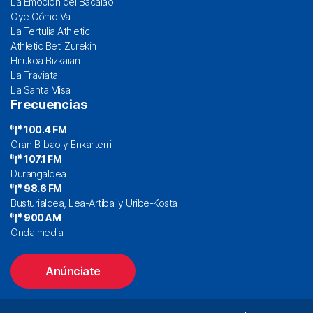
La Emoción del Bacalao
Oye Cómo Va
La Tertulia Athletic
Athletic Beti Zurekin
Hirukoa Bizkaian
La Traviata
La Santa Misa
Frecuencias
100.4 FM
Gran Bilbao y Enkarterri
107.1 FM
Durangaldea
98.6 FM
Busturialdea, Lea-Artibai y Uribe-Kosta
900 AM
Onda media
Anúnciate