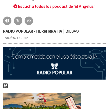
El Ángelus del miércoles | El Ángelus del miércoles
19:04
Escucha todos los podcast de ‘El Ángelus’
RADIO POPULAR - HERRI IRRATIA
| BILBAO
16/09/2021 • 08:12