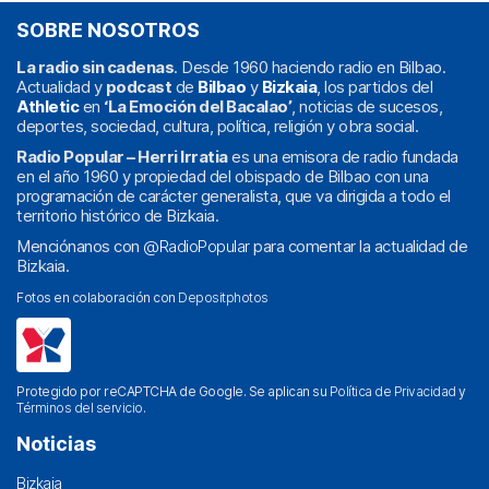
SOBRE NOSOTROS
La radio sin cadenas
. Desde 1960 haciendo radio en Bilbao.
Actualidad y
podcast
de
Bilbao
y
Bizkaia
, los partidos del
Athletic
en
‘La Emoción del Bacalao’
, noticias de sucesos,
deportes, sociedad, cultura, política, religión y obra social.
Radio Popular – Herri Irratia
es una emisora de radio fundada
en el año 1960 y propiedad del obispado de Bilbao con una
programación de carácter generalista, que va dirigida a todo el
territorio histórico de Bizkaia.
Menciónanos con
@RadioPopular
para comentar la actualidad de
Bizkaia.
Fotos en colaboración con
Depositphotos
Protegido por reCAPTCHA de Google. Se aplican su
Política de Privacidad
y
Términos del servicio
.
Noticias
Bizkaia