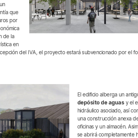
un
ntía que
uros por
conómica
 de la
ística en
xcepción del IVA, el proyecto estará subvencionado por el f
El edificio alberga un anti
depósito de aguas
y el 
hidráulico asociado, así c
una construcción anexa d
oficinas y un almacén. Asi
se abrirá completamente h