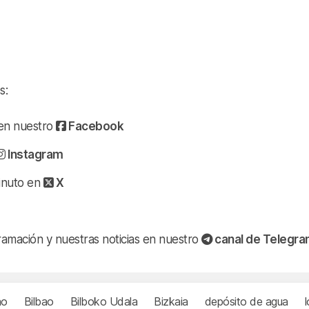
s:
a en nuestro
Facebook
Instagram
minuto en
X
ramación y nuestras noticias en nuestro
canal de Telegr
ao
Bilbao
Bilboko Udala
Bizkaia
depósito de agua
l