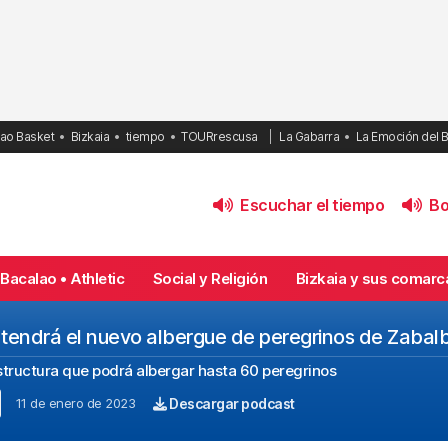
bao Basket
Bizkaia
tiempo
TOURrescusa
La Gabarra
La Emoción del 
Escuchar el tiempo
Bol
Bacalao • Athletic
Social y Religión
Bizkaia y sus comarc
e tendrá el nuevo albergue de peregrinos de Zabal
tructura que podrá albergar hasta 60 peregrinos
11 de enero de 2023
Descargar podcast