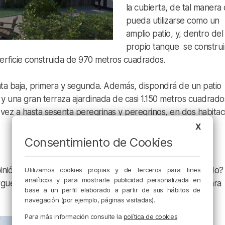
la cubierta, de tal manera
pueda utilizarse como un
amplio patio, y, dentro del
propio tanque se construi
erficie construida de 970 metros cuadrados.
anta baja, primera y segunda. Además, dispondrá de un patio
 y una gran terraza ajardinada de casi 1.150 metros cuadrad
a vez a hasta sesenta peregrinas y peregrinos, en dos habita
X
Consentimiento de Cookies
pinión de los vecinos sobre la reforma. ¿Estarán de acuerdo?
Utilizamos cookies propias y de terceros para fines
analíticos y para mostrarle publicidad personalizada en
gue cosas positivas al barrio? Escucha nuesto podcast para
base a un perfil elaborado a partir de sus hábitos de
navegación (por ejemplo, páginas visitadas).
Para más información consulte la
política de cookies
.