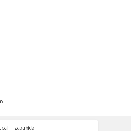
am
ocal
zabalbide