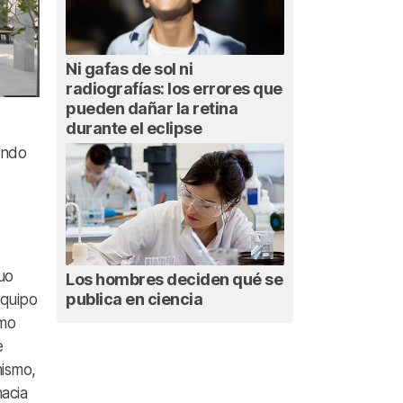
Ni gafas de sol ni
radiografías: los errores que
pueden dañar la retina
durante el eclipse
ondo
guo
Los hombres deciden qué se
publica en ciencia
equipo
omo
e
mismo,
acia