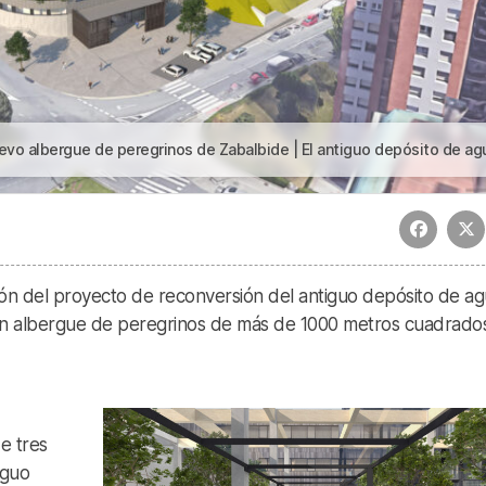
 peregrinos de Zabalbide | El antiguo depósito de agua de Zabalbide será un albergue para peregri
ción del proyecto de reconversión del antiguo depósito de a
 un albergue de peregrinos de más de 1000 metros cuadrados
e tres
iguo