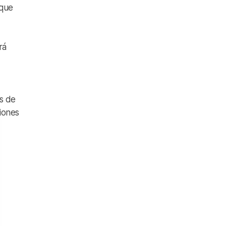
 que
rá
os de
ciones