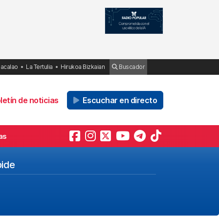
Bacalao
La Tertulia
Hirukoa Bizkaian
Buscador
etín de noticias
Escuchar en directo
as
bide