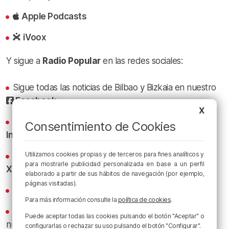
Apple Podcasts
iVoox
Y sigue a
Radio Popular
en las redes sociales:
Sigue todas las noticias de Bilbao y Bizkaia en nuestro
Facebook
X
Conoce la radio desde dentro en nuestro
Consentimiento de Cookies
Instagram
Utilizamos cookies propias y de terceros para fines analíticos y
Los titulares y los bacalaos del Athletic al minuto en
para mostrarle publicidad personalizada en base a un perfil
X
elaborado a partir de sus hábitos de navegación (por ejemplo,
páginas visitadas).
Revive los mejores bacalaos en
YouTube
Para más información consulte la
política de cookies
.
Recibe las actualizaciones de nuestra programación y
Puede aceptar todas las cookies pulsando el botón "Aceptar" o
nuestras noticias en nuestro
canal de Telegram
configurarlas o rechazar su uso pulsando el botón "Configurar".