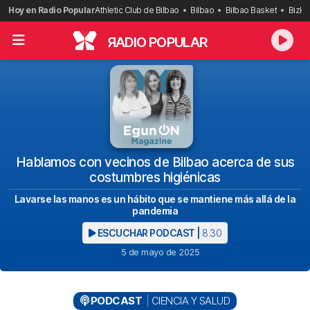
Saltar
Hoy en Radio Popular
Athletic Club de Bilbao
Bilbao
Bilbao Basket
Bizka
al
contenido
R
ADIO POPULAR
Hablamos con vecinos de Bilbao acerca de sus
costumbres higiénicas
Lavarse las manos es un hábito que se mantiene más allá de la
pandemia
ESCUCHAR PODCAST |
8:30
5 de mayo de 2025
PODCAST
CIENCIA Y SALUD