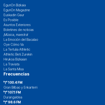
EgunOn Bizkaia
EgunOn Magazine
Euskadin Gaur
Es Posible
Asuntos Exteriores
Boletines de noticias
¡Música, maestra!
La Emoción del Bacalao
Oye Cómo Va
La Tertulia Athletic
Athletic Beti Zurekin
Hirukoa Bizkaian
La Traviata
La Santa Misa
Frecuencias
100.4 FM
Gran Bilbao y Enkarterri
107.1 FM
Durangaldea
98.6 FM