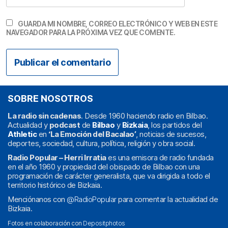
GUARDA MI NOMBRE, CORREO ELECTRÓNICO Y WEB EN ESTE
NAVEGADOR PARA LA PRÓXIMA VEZ QUE COMENTE.
SOBRE NOSOTROS
La radio sin cadenas
. Desde 1960 haciendo radio en Bilbao.
Actualidad y
podcast
de
Bilbao
y
Bizkaia
, los partidos del
Athletic
en
‘La Emoción del Bacalao’
, noticias de sucesos,
deportes, sociedad, cultura, política, religión y obra social.
Radio Popular – Herri Irratia
es una emisora de radio fundada
en el año 1960 y propiedad del obispado de Bilbao con una
programación de carácter generalista, que va dirigida a todo el
territorio histórico de Bizkaia.
Menciónanos con
@RadioPopular
para comentar la actualidad de
Bizkaia.
Fotos en colaboración con
Depositphotos