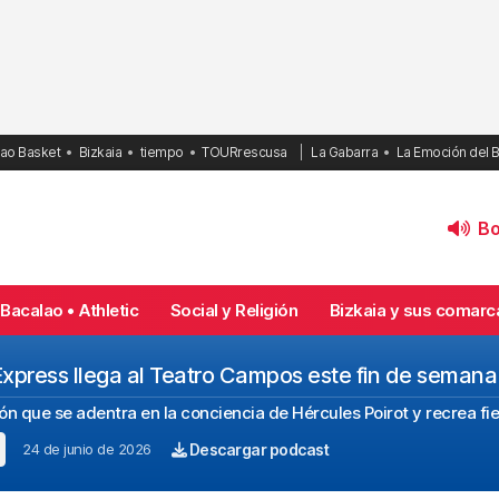
bao Basket
Bizkaia
tiempo
TOURrescusa
La Gabarra
La Emoción del 
Bol
Bacalao • Athletic
Social y Religión
Bizkaia y sus comarc
 Express llega al Teatro Campos este fin de semana
ón que se adentra en la conciencia de Hércules Poirot y recrea fi
24 de junio de 2026
Descargar podcast