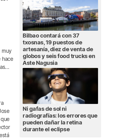
Bilbao contará con 37
txosnas, 19 puestos de
artesanía, diez de venta de
z muy
globos y seis food trucks en
e hace
Aste Nagusia
sas…
ra
Ni gafas de sol ni
 Jose
radiografías: los errores que
, que
pueden dañar la retina
ector
durante el eclipse
 está