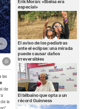
Erik Morán: «Bielsa era
especial»
El aviso de los pediatras
tie
ante el eclipse: una mirada
puede causar daños
irreversibles
 las
e
al de
El bilbaíno que opta a un
ra
récord Guinness
 de la
so”.