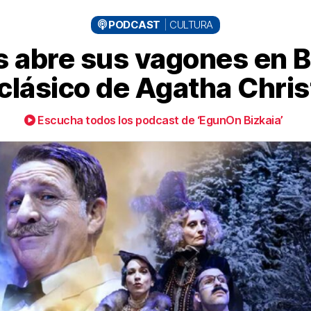
PODCAST
CULTURA
s abre sus vagones en Bi
 clásico de Agatha Chris
Escucha todos los podcast de ‘EgunOn Bizkaia’