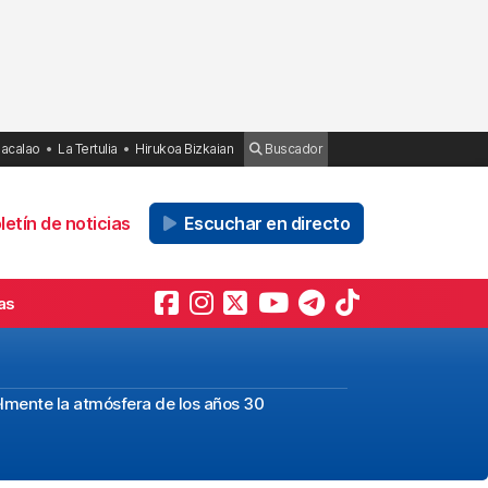
Bacalao
La Tertulia
Hirukoa Bizkaian
Buscador
etín de noticias
Escuchar en directo
as
elmente la atmósfera de los años 30