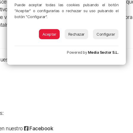
cenarios está siendo excelente. Para aquellos que crean qu
Puede aceptar todas las cookies pulsando el botón
tivos para asistir, el director es contundente: “Aunque sea
"Aceptar" o configurarlas o rechazar su uso pulsando el
botón "Configurar".
 le va a transportar, va a tener muchas dudas porque la obra 
ntalmente en la resolución del caso”.
Aceptar
Rechazar
Configurar
Powered by
Media Sector S.L.
nuestros canales de podcast:
s:
a en nuestro
Facebook