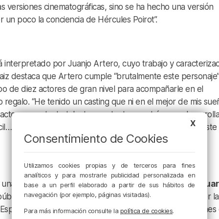
s versiones cinematográficas, sino se ha hecho una versión
 un poco la conciencia de Hércules Poirot”.
tá interpretado por Juanjo Artero, cuyo trabajo y caracteriza
Saiz destaca que Artero cumple “brutalmente este personaje”
po de diez actores de gran nivel para acompañarle en el
o regalo. “He tenido un casting que ni en el mejor de mis sue
ctores con tanto talento, con tanta maestría para desarrolla
X
il… Lo difícil ha sido conseguir tenerlos todos juntos en este
Consentimiento de Cookies
Utilizamos cookies propias y de terceros para fines
analíticos y para mostrarle publicidad personalizada en
e una cuidada ambientación de la época a través del
vestuari
base a un perfil elaborado a partir de sus hábitos de
navegación (por ejemplo, páginas visitadas).
úblico directamente a los años 30. Saiz recalca que, al ser la
 España —ya que hasta ahora solo se conocían las versiones
Para más información consulte la
política de cookies
.