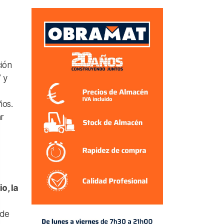
ción
 y
ños.
r
o, la
 de