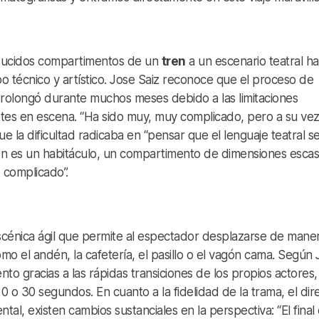
reducidos compartimentos de un
tren
a un escenario teatral ha
 técnico y artístico. Jose Saiz reconoce que el proceso de
 prolongó durante muchos meses debido a las limitaciones
retes en escena. “Ha sido muy, muy complicado, pero a su ve
que la dificultad radicaba en “pensar que el lenguaje teatral s
ren es un habitáculo, un compartimento de dimensiones esca
 complicado”.
scénica ágil que permite al espectador desplazarse de mane
omo el andén, la cafetería, el pasillo o el vagón cama. Según
nto gracias a las rápidas transiciones de los propios actores
 o 30 segundos. En cuanto a la fidelidad de la trama, el dir
al, existen cambios sustanciales en la perspectiva: “El final