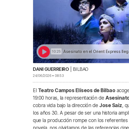
Asesinato en el Orient Express llega al Teatro Campos 
10:25
DANI GUERREIRO
| BILBAO
24/06/2026 • 08:53
El
Teatro Campos Elíseos de Bilbao
acoge 
19:00 horas, la representación de
Asesinato
cobra vida bajo la dirección de
Jose Saiz
, q
los años 30. A pesar de ser una historia ampl
que la producción rompe con los referentes 
novela, nos olvidamos de las referencias cine