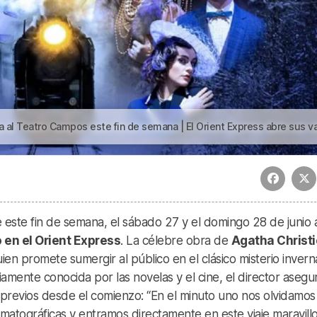
este fin de semana | El Orient Express abre sus vagones en Bilbao para revivir el clásico de Agatha Chris
este fin de semana, el sábado 27 y el domingo 28 de junio a
 en el Orient Express
. La célebre obra de
Agatha Christi
uien promete sumergir al público en el clásico misterio invern
iamente conocida por las novelas y el cine, el director asegu
previos desde el comienzo: “En el minuto uno nos olvidamos
matográficas y entramos directamente en este viaje maravillo