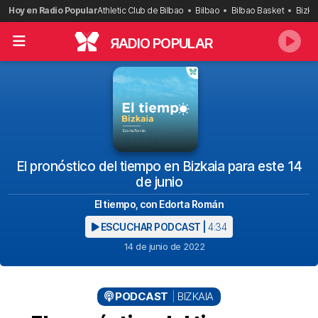
Saltar
Hoy en Radio Popular
Athletic Club de Bilbao
Bilbao
Bilbao Basket
Bizka
al
contenido
R
ADIO POPULAR
El pronóstico del tiempo en Bizkaia para este 14
de junio
El tiempo, con Edorta Román
ESCUCHAR PODCAST |
4:34
14 de junio de 2022
PODCAST
BIZKAIA