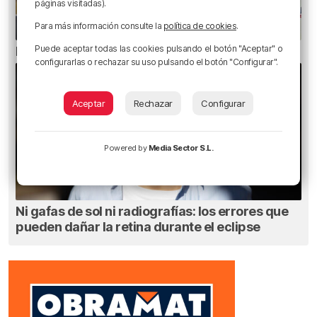
páginas visitadas).
Para más información consulte la
política de cookies
.
Puede aceptar todas las cookies pulsando el botón "Aceptar" o
El bilbaíno que opta a un récord Guinness
configurarlas o rechazar su uso pulsando el botón "Configurar".
Aceptar
Rechazar
Configurar
Powered by
Media Sector S.L.
Ni gafas de sol ni radiografías: los errores que
pueden dañar la retina durante el eclipse