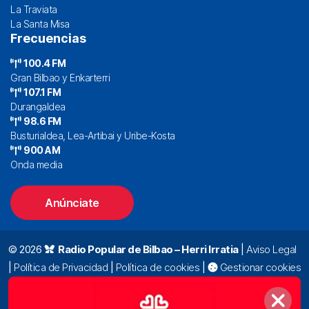
La Traviata
La Santa Misa
Frecuencias
100.4 FM
Gran Bilbao y Enkarterri
107.1 FM
Durangaldea
98.6 FM
Busturialdea, Lea-Artibai y Uribe-Kosta
900 AM
Onda media
Anúnciate
© 2026
Radio Popular de Bilbao – Herri Irratia
|
Aviso Legal
|
Política de Privacidad
|
Política de cookies
|
Gestionar cookies
Alda. Mazarredo, 47 – 7º 48009 Bilbao |
94 423 92 00
|
oyentes@radiopopular.com