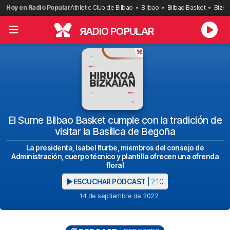
Saltar
Hoy en Radio Popular
Athletic Club de Bilbao
Bilbao
Bilbao Basket
Bizka
al
contenido
R
ADIO POPULAR
El Surne Bilbao Basket cumple con la tradición de
visitar la Basílica de Begoña
La presidenta, Isabel Iturbe, miembros del consejo de
Administración, cuerpo técnico y plantilla ofrecen una ofrenda
floral
ESCUCHAR PODCAST |
2:10
14 de septiembre de 2022