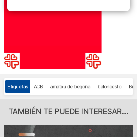
Etiquetas
ACB
amatxu de begoña
baloncesto
Bil
TAMBIÉN TE PUEDE INTERESAR...