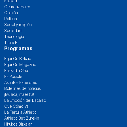
Euskadi
Geureaz Harro
Opinión
Política
Social y religión
Sociedad
Tecnología
Triple B
Programas
EgunOn Bizkaia
EgunOn Magazine
Euskadin Gaur
Es Posible
Asuntos Exteriores
Boletines de noticias
¡Música, maestra!
La Emoción del Bacalao
Oye Cómo Va
La Tertulia Athletic
Athletic Beti Zurekin
Hirukoa Bizkaian