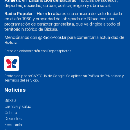
Athletic
en
‘La Emoción del Bacalao’
, noticias de sucesos,
deportes, sociedad, cultura, política, religión y obra social.
Radio Popular – Herri Irratia
es una emisora de radio fundada
en el año 1960 y propiedad del obispado de Bilbao con una
programación de carácter generalista, que va dirigida a todo el
territorio histórico de Bizkaia.
Menciónanos con
@RadioPopular
para comentar la actualidad de
Bizkaia.
Fotos en colaboración con
Depositphotos
Protegido por reCAPTCHA de Google. Se aplican su
Política de Privacidad
y
Términos del servicio
.
Noticias
Bizkaia
Ciencia y salud
Cultura
Deportes
Economía