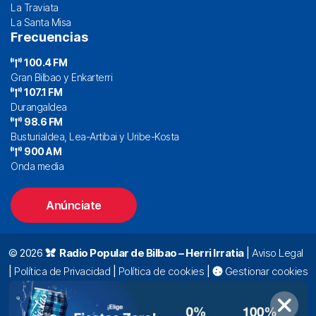
La Traviata
La Santa Misa
Frecuencias
100.4 FM
Gran Bilbao y Enkarterri
107.1 FM
Durangaldea
98.6 FM
Busturialdea, Lea-Artibai y Uribe-Kosta
900 AM
Onda media
Anúnciate
© 2026
Radio Popular de Bilbao – Herri Irratia
|
Aviso Legal
|
Política de Privacidad
|
Política de cookies
|
Gestionar cookies
Alda. Mazarredo, 47 – 7º 48009 Bilbao |
94 423 92 00
|
oyentes@radiopopular.com