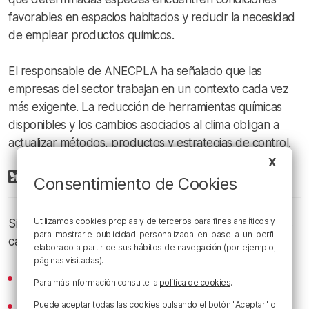
favorables en espacios habitados y reducir la necesidad
de emplear productos químicos.
El responsable de ANECPLA ha señalado que las
empresas del sector trabajan en un contexto cada vez
más exigente. La reducción de herramientas químicas
disponibles y los cambios asociados al clima obligan a
actualizar métodos, productos y estrategias de control.
X
Consentimiento de Cookies
Utilizamos cookies propias y de terceros para fines analíticos y
Si te gusta
EgunOn Magazine
, suscríbete en nuestros
para mostrarle publicidad personalizada en base a un perfil
canales de podcast:
elaborado a partir de sus hábitos de navegación (por ejemplo,
páginas visitadas).
Spotify
Para más información consulte la
política de cookies
.
Apple Podcasts
Puede aceptar todas las cookies pulsando el botón "Aceptar" o