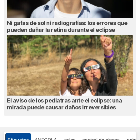
Ni gafas de sol ni radiografías: los errores que
pueden dañar la retina durante el eclipse
El aviso de los pediatras ante el eclipse: una
mirada puede causar daños irreversibles
Etiquetas
ANECPLA
calor
control de plagas
nebul