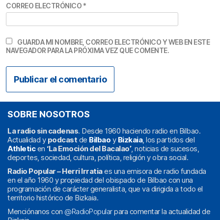
CORREO ELECTRÓNICO
*
GUARDA MI NOMBRE, CORREO ELECTRÓNICO Y WEB EN ESTE
NAVEGADOR PARA LA PRÓXIMA VEZ QUE COMENTE.
SOBRE NOSOTROS
La radio sin cadenas
. Desde 1960 haciendo radio en Bilbao.
Actualidad y
podcast
de
Bilbao
y
Bizkaia
, los partidos del
Athletic
en
‘La Emoción del Bacalao’
, noticias de sucesos,
deportes, sociedad, cultura, política, religión y obra social.
Radio Popular – Herri Irratia
es una emisora de radio fundada
en el año 1960 y propiedad del obispado de Bilbao con una
programación de carácter generalista, que va dirigida a todo el
territorio histórico de Bizkaia.
Menciónanos con
@RadioPopular
para comentar la actualidad de