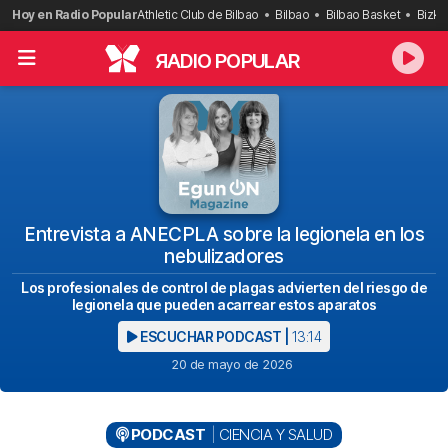
Saltar
Hoy en Radio Popular
Athletic Club de Bilbao
Bilbao
Bilbao Basket
Bizka
al
contenido
R
ADIO POPULAR
Entrevista a ANECPLA sobre la legionela en los
nebulizadores
Los profesionales de control de plagas advierten del riesgo de
legionela que pueden acarrear estos aparatos
ESCUCHAR PODCAST |
13:14
20 de mayo de 2026
PODCAST
CIENCIA Y SALUD