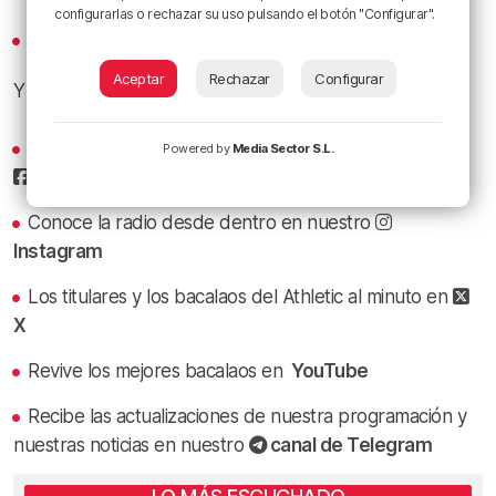
configurarlas o rechazar su uso pulsando el botón "Configurar".
iVoox
Aceptar
Rechazar
Configurar
Y sigue a
Radio Popular
en las redes sociales:
Sigue todas las noticias de Bilbao y Bizkaia en nuestro
Powered by
Media Sector S.L.
Facebook
Conoce la radio desde dentro en nuestro
Instagram
Los titulares y los bacalaos del Athletic al minuto en
X
Revive los mejores bacalaos en
YouTube
Recibe las actualizaciones de nuestra programación y
nuestras noticias en nuestro
canal de Telegram