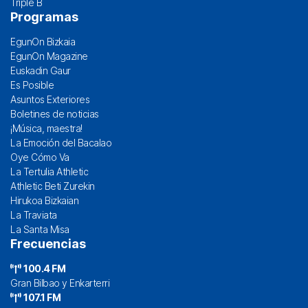
Triple B
Programas
EgunOn Bizkaia
EgunOn Magazine
Euskadin Gaur
Es Posible
Asuntos Exteriores
Boletines de noticias
¡Música, maestra!
La Emoción del Bacalao
Oye Cómo Va
La Tertulia Athletic
Athletic Beti Zurekin
Hirukoa Bizkaian
La Traviata
La Santa Misa
Frecuencias
100.4 FM
Gran Bilbao y Enkarterri
107.1 FM