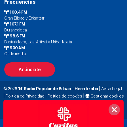
Frecuencias
100.4 FM
Gran Bilbao y Enkarterri
107.1 FM
Durangaldea
98.6 FM
Busturialdea, Lea-Artibai y Uribe-Kosta
900 AM
Onda media
Anúnciate
© 2026
Radio Popular de Bilbao – Herri Irratia
|
Aviso Legal
|
Política de Privacidad
|
Política de cookies
|
Gestionar cookies
Alda. Mazarredo, 47 – 7º 48009 Bilbao |
94 423 92 00
|
oyentes@radiopopular.com