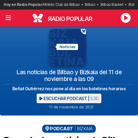
Saltar
Hoy en Radio Popular
Athletic Club de Bilbao
Bilbao
Bilbao Basket
Bizka
al
contenido
R
ADIO POPULAR
Las noticias de Bilbao y Bizkaia del 11 de
noviembre a las 09
Beñat Gutiérrez nos pone al día en los boletines horarios
ESCUCHAR PODCAST |
5:30
11 de noviembre de 2021
PODCAST
BIZKAIA