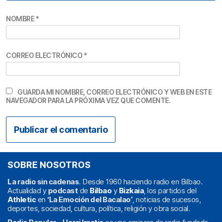
NOMBRE
*
CORREO ELECTRÓNICO
*
GUARDA MI NOMBRE, CORREO ELECTRÓNICO Y WEB EN ESTE
NAVEGADOR PARA LA PRÓXIMA VEZ QUE COMENTE.
SOBRE NOSOTROS
La radio sin cadenas
. Desde 1960 haciendo radio en Bilbao.
Actualidad y
podcast
de
Bilbao
y
Bizkaia
, los partidos del
Athletic
en
‘La Emoción del Bacalao’
, noticias de sucesos,
deportes, sociedad, cultura, política, religión y obra social.